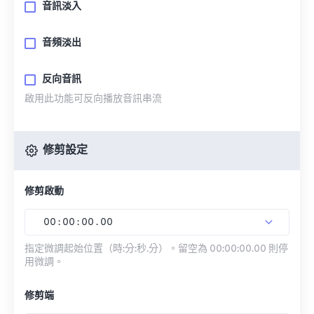
音訊淡入
音頻淡出
反向音訊
啟用此功能可反向播放音訊串流
修剪設定
修剪啟動
00
:
00
:
00
.
00
指定微調起始位置（時:分:秒.分）。留空為 00:00:00.00 則停
用微調。
修剪端