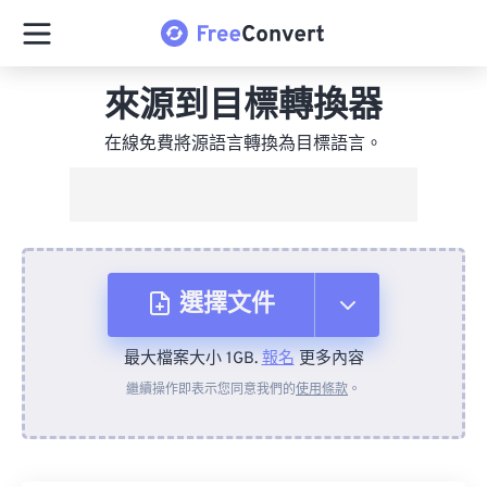
來源到目標轉換器
在線免費將源語言轉換為目標語言。
選擇文件
最大檔案大小 1GB.
報名
更多內容
來自裝置
繼續操作即表示您同意我們的
使用條款
。
來自 Dropbox