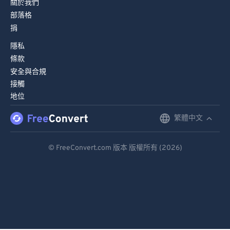
關於我們
83
83
部落格
84
84
捐
85
85
隱私
條款
86
86
安全與合規
87
87
接觸
88
88
地位
89
89
繁體中文
English
90
90
Deutsch
91
91
© FreeConvert.com 版本 版權所有 (2026)
Español
92
92
Français
93
93
94
94
Português
95
95
Italiano