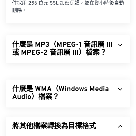
件採用 256 位元 SSL 加密保護，並在幾小時後自動
刪除。
什麼是 MP3（MPEG-1 音訊層 III
或 MPEG-2 音訊層 III）檔案？
MPEG-1 音訊層 III 或 MPEG-2 音訊層 III (MP3) 是一
種數位音訊編碼格式，用於將音訊序列壓縮成非常小
的文件，以便進行數位儲存和傳輸。 MP3 檔案是消
什麼是 WMA（Windows Media
費者最常用的音訊檔案格式。由於其體積小、音質尚
可接受，MP3 檔案易於儲存和共享，因此被廣泛使
Audio）檔案？
用。
微軟最初開發
Windows Media Audio (WMA)
檔案格式
是為了與 MP3 檔案格式競爭。 WMA 既是一種音訊
將其他檔案轉換為目標格式
編解碼器，也是一種音訊格式。自 1999 年誕生以
如何開啟 MP3 檔案？
來，WMA 不斷發展，推出了多個更新版本：
WMA