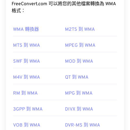
Pro
FreeConvert.com 可以將您的其他檔案轉換為 WMA
、
WMA Voice
。
由於 MP3 檔案非常普及，大多數主流音訊播放程式
格式：
都支援它們。
Windows Media
iTunes
預覽 MP3
WMA 轉換器
M2TS 到 WMA
另一個可以開啟 MP3 檔案的程式是
VLC 媒體播放
如何開啟WMA檔案？
MTS 到 WMA
MPEG 到 WMA
器
。請注意，還有兩種其他檔案類型也使用 MP3 副
檔名。
作為
Windows Media
的關鍵元件，
Windows Media
SWF 到 WMA
MOD 到 WMA
Player
支援WMA文件，並且通常是開啟這些檔案的
Masterpoint green points data
預設程式。然而，由於WMA檔案相對普及，許多其
TeslaCrypt 3.0Crypt 3.勒索軟體加密檔案
M4V 到 WMA
QT 到 WMA
他播放器和程式也支援這種檔案類型。
WMA
RM 到 WMA
MPG 到 WMA
開發方：
ISO
/
IEC
，
動態圖像專家組
其他可以開啟 WMA 檔案的程式包括
VLC 媒體播放
3GPP 到 WMA
DIVX 到 WMA
器
和
UltraMixer
。
初始發布：
1993
OverDrive Media
實用連結：
VOB 到 WMA
DVR-MS 到 WMA