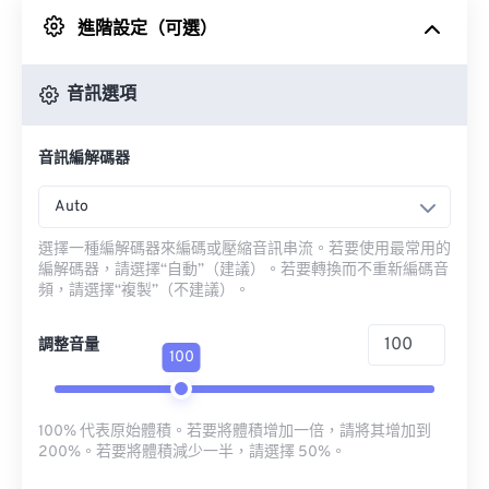
進階設定（可選）
來自 Google 雲端硬碟
音訊選項
來自 OneDrive
音訊編解碼器
來自網址
Auto
選擇一種編解碼器來編碼或壓縮音訊串流。若要使用最常用的
編解碼器，請選擇“自動”（建議）。若要轉換而不重新編碼音
頻，請選擇“複製”（不建議）。
調整音量
100
100% 代表原始體積。若要將體積增加一倍，請將其增加到
200%。若要將體積減少一半，請選擇 50%。