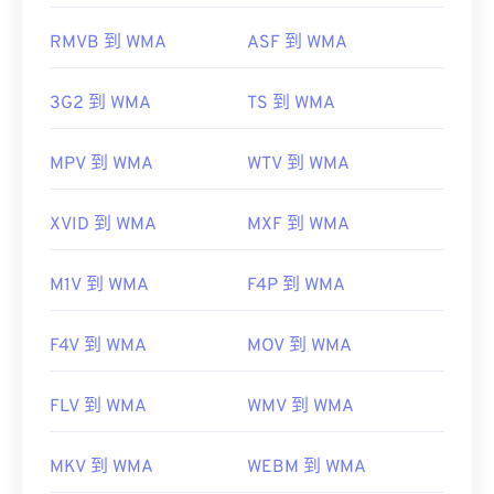
Console
Apple iOS
Google Android
https://en.wikipedia.org/wiki/MP3
RMVB 到 WMA
ASF 到 WMA
https://mpeg.chiariglione.org/standards/mpeg-
https://en.wikipedia.org/wiki/Windows_Media_Audio
a/music-player-application-format.html
https://docs.microsoft.com/en-
3G2 到 WMA
TS 到 WMA
us/windows/desktop/medfound/windows-media-
codecs
MPV 到 WMA
WTV 到 WMA
XVID 到 WMA
MXF 到 WMA
M1V 到 WMA
F4P 到 WMA
F4V 到 WMA
MOV 到 WMA
FLV 到 WMA
WMV 到 WMA
MKV 到 WMA
WEBM 到 WMA