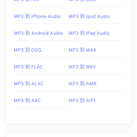
MP3 到 FLV
MP3 到 MOV
MP3 到 iPhone Audio
MP3 到 Ipod Audio
MP3 到 Android Audio
MP3 到 iPad Audio
MP3 到 OGG
MP3 到 M4A
MP3 到 FLAC
MP3 到 WAV
00
00
00
00
00
00
00
00
MP3 到 ALAC
MP3 到 AMR
00
00
00
00
00
00
00
00
MP3 到 AAC
MP3 到 AIFF
01
01
01
01
01
01
01
01
02
02
02
02
02
02
02
02
03
03
03
03
03
03
03
03