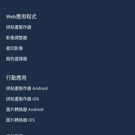
70
70
71
71
Web應用程式
72
72
拼貼畫製作器
73
73
影像調整器
74
74
裁切影像
75
75
顏色選擇器
76
76
行動應用
77
77
78
78
拼貼畫製作器 Android
79
79
拼貼畫製作器 iOS
80
80
圖片轉換器 Android
81
81
圖片轉換器 iOS
82
82