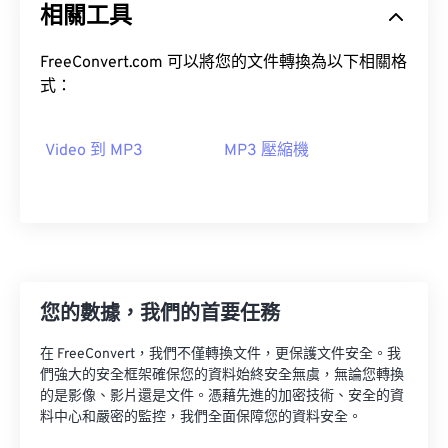
相關工具
04
04
04
04
04
04
04
04
05
05
05
05
05
05
05
05
FreeConvert.com 可以將您的文件轉換為以下相關格
06
06
06
06
06
06
06
06
式：
07
07
07
07
07
07
07
07
Video 到 MP3
MP3 壓縮機
08
08
08
08
08
08
08
08
09
09
09
09
09
09
09
09
10
10
10
10
10
10
10
10
11
11
11
11
11
11
11
11
12
12
12
12
12
12
12
12
您的數據，我們的首要任務
13
13
13
13
13
13
13
13
在 FreeConvert，我們不僅轉換文件，更保護文件安全。我
14
14
14
14
14
14
14
14
們強大的安全框架確保您的資料始終安全無虞，無論您轉換
15
15
15
15
15
15
15
15
的是影像、影片還是文件。憑藉先進的加密技術、安全的資
料中心和嚴密的監控，我們全面保障您的資料安全。
16
16
16
16
16
16
16
16