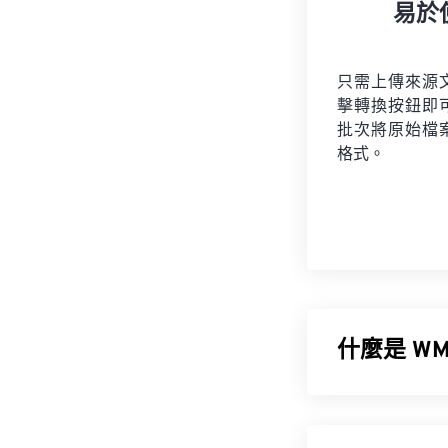
易於
只需上傳來源
擊轉換按鈕即
批次將原始檔
格式。
什麼是 WMA
微軟最初開發
W
一種音訊編解碼