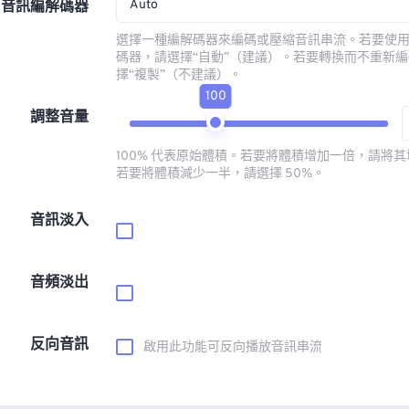
Auto
音訊編解碼器
選擇一種編解碼器來編碼或壓縮音訊串流。若要使
碼器，請選擇“自動”（建議）。若要轉換而不重新
擇“複製”（不建議）。
100
調整音量
100% 代表原始體積。若要將體積增加一倍，請將其增
若要將體積減少一半，請選擇 50%。
音訊淡入
音頻淡出
反向音訊
啟用此功能可反向播放音訊串流