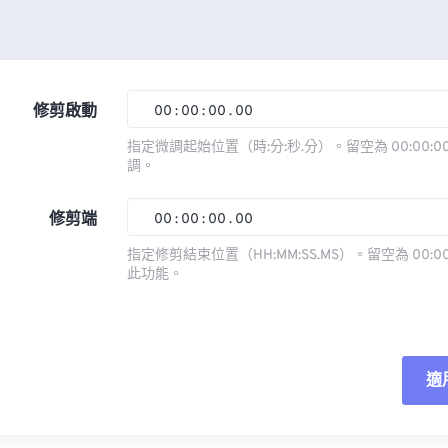
修剪啟動
00
:
00
:
00
.
00
指定微調起始位置（時:分:秒.分）。留空為 00:00:00
調。
00
00
00
00
01
01
01
01
修剪端
00
:
00
:
00
.
00
02
02
02
02
指定修剪結束位置（HH:MM:SS.MS）。留空為 00:00
此功能。
03
03
03
03
00
00
00
00
04
04
04
04
01
01
01
01
05
05
05
05
02
02
02
02
適
06
06
06
06
03
03
03
03
07
07
07
07
04
04
04
04
重