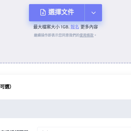
選擇文件
最大檔案大小 1GB.
報名
更多內容
來自裝置
繼續操作即表示您同意我們的
使用條款
。
來自 Dropbox
來自 Google 雲端硬碟
（可選）
來自 OneDrive
來自網址