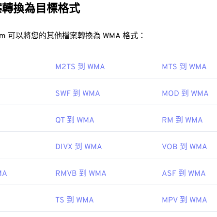
31
31
31
Pro
、
WMA Voice
。
案轉換為目標格式
35
35
35
32
32
32
edia
36
36
36
33
33
33
FreeConvert.com 可以將您的其他檔案轉換為 WMA 格式：
37
37
37
34
34
34
MA檔案？
38
38
38
35
35
35
M2TS 到 WMA
MTS 到 WMA
edia
的關鍵元件，
Windows Media Player
支援WMA文件，並且
39
39
39
36
36
36
。然而，由於WMA檔案相對普及，許多其他播放器和程式也支
SWF 到 WMA
MOD 到 WMA
40
40
40
37
37
37
41
41
41
38
38
38
QT 到 WMA
RM 到 WMA
42
42
42
39
39
39
43
43
43
DIVX 到 WMA
VOB 到 WMA
40
40
40
WMA 檔案的程式包括
VLC 媒體播放器
和
UltraMixer
。
44
44
44
41
41
41
OverDrive Media Console
Apple iOS
MA
RMVB 到 WMA
ASF 到 WMA
45
45
45
ikipedia.org/wiki/Windows_Media_Audio
42
42
42
46
46
46
microsoft.com/en-us/windows/desktop/medfound/windows-me
43
43
43
TS 到 WMA
MPV 到 WMA
47
47
47
44
44
44