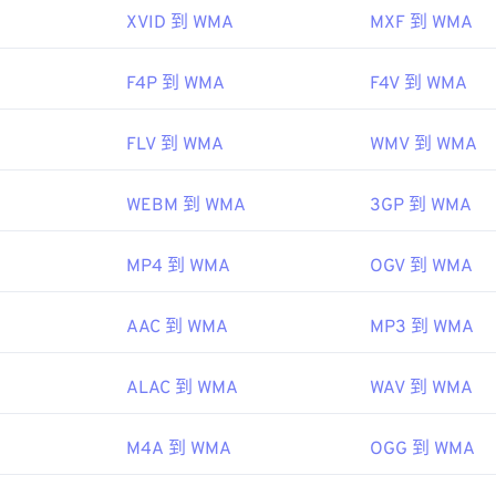
XVID 到 WMA
MXF 到 WMA
48
48
48
45
45
45
49
49
49
46
46
46
F4P 到 WMA
F4V 到 WMA
50
50
50
47
47
47
51
51
51
FLV 到 WMA
WMV 到 WMA
48
48
48
52
52
52
49
49
49
WEBM 到 WMA
3GP 到 WMA
53
53
53
50
50
50
54
54
54
51
51
51
MP4 到 WMA
OGV 到 WMA
55
55
55
52
52
52
AAC 到 WMA
MP3 到 WMA
56
56
56
53
53
53
57
57
57
54
54
54
ALAC 到 WMA
WAV 到 WMA
58
58
58
55
55
55
59
59
59
56
56
56
M4A 到 WMA
OGG 到 WMA
60
57
57
57