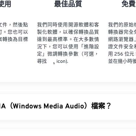
21
21
21
21
18
18
18
18
使用
最佳品質
免費
22
22
22
22
19
19
19
19
23
23
23
23
20
20
20
20
文件，然後點
我們同時使用開源軟體和客
我們的原始
24
24
24
可。您也可以
製化軟體，以確保轉換品質
轉換器完全
21
21
21
21
案轉換為目標
達到最高標準。在大多數情
網路瀏覽器
25
25
25
22
22
22
22
況下，您可以使用「進階設
證文件安全
26
26
26
定」微調轉換參數（可選，
23
23
23
23
用 256 位元
並在幾小時
尋找
icon).
27
27
27
24
24
24
28
28
28
25
25
25
29
29
29
26
26
26
30
30
30
27
27
27
31
31
31
（Windows Media Audio）檔案？
28
28
28
32
32
32
29
29
29
indows Media Audio (WMA)
檔案格式是為了與 MP3 檔案格式競爭
33
33
33
30
30
30
器，也是一種音訊格式。自 1999 年誕生以來，WMA 不斷發
34
34
34