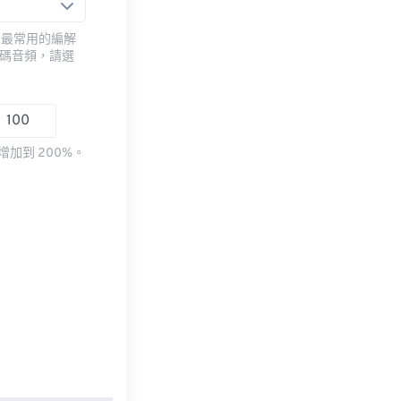
用最常用的編解
編碼音頻，請選
加到 200%。