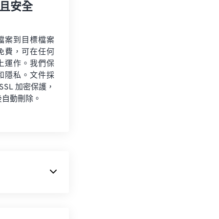
且安全
檔案到目標檔案
免費，可在任何
上運作。我們保
和隱私。文件採
 SSL 加密保護，
後自動刪除。
。 WMA 既是
展，推出了多個更