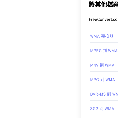
新版本：
WMA 
將其他檔
Windows M
如何開啟W
WMA 轉換器
作為
Windows M
檔案的預設程式
MPEG 到 WMA
型。
WMA
M4V 到 WMA
MPG 到 WMA
其他可以開啟 
DVR-MS 到 W
https://en.w
https://docs.
3G2 到 WMA