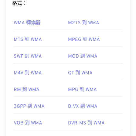
格式：
只需雙擊該文件即可開啟。無需第三方軟體。
Windows Media
Windows Player 中開
啟。在 Mac 系統中，它會在
QuickTime
WMA 轉換器
M2TS 到 WMA
如何開啟WMA檔案？
MTS 到 WMA
MPEG 到 WMA
在某些裝置上，尤其是行動裝置上，開啟這種檔案類
型可能會出現問題。 MP4 是一種包含各種資料的容
作為
Windows Media
的關鍵元件，
Windows Media
SWF 到 WMA
MOD 到 WMA
器，因此，當檔案無法開啟時，通常表示容器中的資
Player
支援WMA文件，並且通常是開啟這些檔案的
料（音訊或視訊編解碼器）與裝置的作業系統不相
預設程式。然而，由於WMA檔案相對普及，許多其
容。
M4V 到 WMA
QT 到 WMA
他播放器和程式也支援這種檔案類型。
VLC 媒體播放器
WMA
RM 到 WMA
MPG 到 WMA
開發者：
運動影像專家小組 (MPEG)
其他可以開啟 WMA 檔案的程式包括
VLC 媒體播放
3GPP 到 WMA
DIVX 到 WMA
器
和
UltraMixer
。
標準：
ISO/IEC 14496
OverDrive Media
初始發布：
VOB 到 WMA
1999
DVR-MS 到 WMA
Console
Apple iOS
Google Android
實用連結：