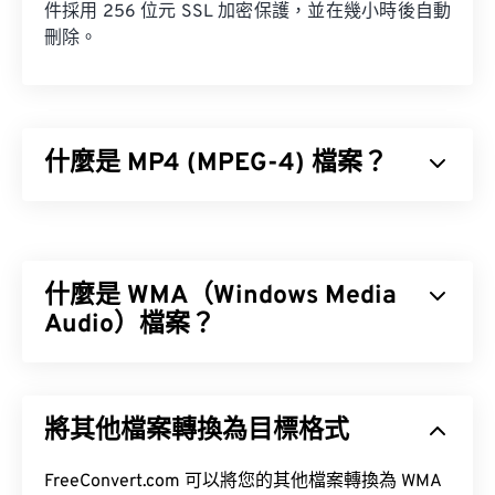
件採用 256 位元 SSL 加密保護，並在幾小時後自動
刪除。
什麼是 MP4 (MPEG-4) 檔案？
MPEG-4 (MP4) 是一種容器視訊格式，可以儲存多媒
體數據，通常是音訊和視訊。它與各種設備和作業系
統相容，使用
編解碼器
來壓縮檔案大小，從而產生易
什麼是 WMA（Windows Media
於管理和儲存的檔案。它也是一種流行的影片格式，
用於在網路上進行串流媒體播放，例如在 YouTube
Audio）檔案？
上。許多人認為 MP4 是當今最好的視訊格式之一。
微軟最初開發
Windows Media Audio (WMA)
檔案格式
是為了與 MP3 檔案格式競爭。 WMA 既是一種音訊
將其他檔案轉換為目標格式
編解碼器，也是一種音訊格式。自 1999 年誕生以
如何開啟 MP4 檔案？
來，WMA 不斷發展，推出了多個更新版本：
WMA
Pro
FreeConvert.com 可以將您的其他檔案轉換為 WMA
、
WMA Voice
。
MP4 檔案會在作業系統的預設視訊播放器中開啟。