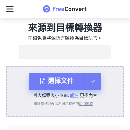
來源到目標轉換器
在線免費將源語言轉換為目標語言。
選擇文件
最大檔案大小 1GB.
報名
更多內容
來自裝置
繼續操作即表示您同意我們的
使用條款
。
來自 Dropbox