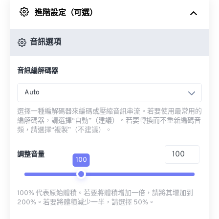
進階設定（可選）
來自 Google 雲端硬碟
音訊選項
來自 OneDrive
音訊編解碼器
來自網址
Auto
選擇一種編解碼器來編碼或壓縮音訊串流。若要使用最常用的
編解碼器，請選擇“自動”（建議）。若要轉換而不重新編碼音
頻，請選擇“複製”（不建議）。
調整音量
100
100% 代表原始體積。若要將體積增加一倍，請將其增加到
200%。若要將體積減少一半，請選擇 50%。