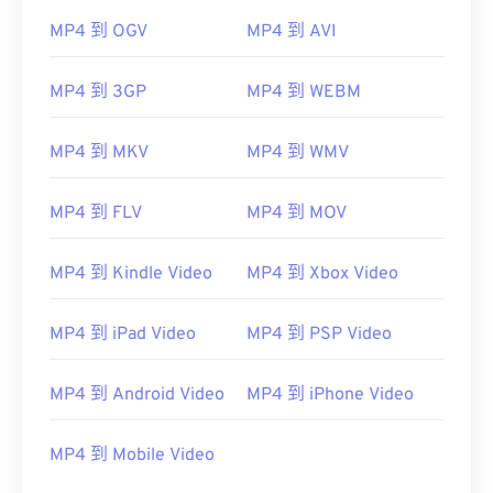
MP4 到 OGV
MP4 到 AVI
MP4 到 3GP
MP4 到 WEBM
MP4 到 MKV
MP4 到 WMV
MP4 到 FLV
MP4 到 MOV
MP4 到 Kindle Video
MP4 到 Xbox Video
MP4 到 iPad Video
MP4 到 PSP Video
MP4 到 Android Video
MP4 到 iPhone Video
00
00
00
00
00
00
00
00
MP4 到 Mobile Video