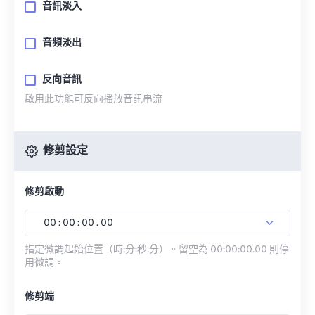
音訊淡入
音頻淡出
反向音訊
啟用此功能可反向播放音訊串流
修剪設定
修剪啟動
00
:
00
:
00
.
00
指定微調起始位置（時:分:秒.分）。留空為 00:00:00.00 則停
用微調。
修剪端