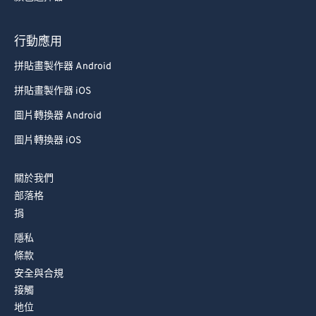
78
78
79
79
行動應用
80
80
拼貼畫製作器 Android
81
81
拼貼畫製作器 iOS
82
82
圖片轉換器 Android
83
83
圖片轉換器 iOS
84
84
85
85
關於我們
86
86
部落格
捐
87
87
隱私
88
88
條款
89
89
安全與合規
90
90
接觸
地位
91
91