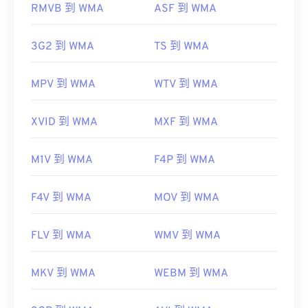
RMVB 到 WMA
ASF 到 WMA
https://en.wikipedia.org/wiki/MPEG-4
https://en.wikipedia.org/wiki/Windows_Media_Audio
https://mpeg.chiariglione.org/standards/mpeg-
https://docs.microsoft.com/en-
3G2 到 WMA
TS 到 WMA
4.html
us/windows/desktop/medfound/windows-media-
codecs
MPV 到 WMA
WTV 到 WMA
XVID 到 WMA
MXF 到 WMA
M1V 到 WMA
F4P 到 WMA
F4V 到 WMA
MOV 到 WMA
FLV 到 WMA
WMV 到 WMA
MKV 到 WMA
WEBM 到 WMA