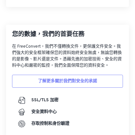
12
12
12
12
12
12
12
12
13
13
13
13
13
13
13
13
14
14
14
14
14
14
14
14
15
15
15
15
15
15
15
15
您的數據，我們的首要任務
16
16
16
16
16
16
16
16
在 FreeConvert，我們不僅轉換文件，更保護文件安全。我
17
17
17
17
17
17
17
17
們強大的安全框架確保您的資料始終安全無虞，無論您轉換
的是影像、影片還是文件。憑藉先進的加密技術、安全的資
18
18
18
18
18
18
18
18
料中心和嚴密的監控，我們全面保障您的資料安全。
19
19
19
19
19
19
19
19
了解更多關於我們對安全的承諾
20
20
20
20
20
20
20
20
21
21
21
21
21
21
21
21
SSL/TLS 加密
22
22
22
22
22
22
22
22
安全資料中心
23
23
23
23
23
23
23
23
24
24
24
24
24
24
存取控制和身份驗證
25
25
25
25
25
25