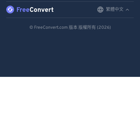
繁體中文
English
92
92
93
93
Deutsch
© FreeConvert.com 版本 版權所有 (2026)
94
94
Español
95
95
Français
96
96
Português
97
97
98
98
Italiano
99
99
Dutch
日本語
简体中文
繁體中文
한국어