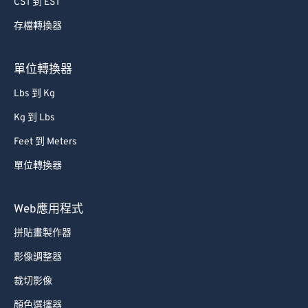
CST 到 EST
65
65
存檔轉換器
66
66
67
67
單位轉換器
68
68
Lbs 到 Kg
69
69
Kg 到 Lbs
70
70
Feet 到 Meters
71
71
單位轉換器
72
72
73
73
Web應用程式
74
74
拼貼畫製作器
75
75
影像調整器
76
76
裁切影像
77
77
顏色選擇器