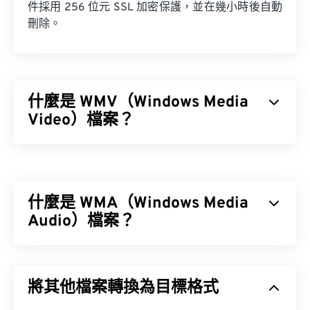
件採用 256 位元 SSL 加密保護，並在幾小時後自動
刪除。
什麼是 WMV（Windows Media
Video）檔案？
Windows Media Video (WMV) 是一種常見且廣泛支
援的影片格式。它使用
編解碼器
壓縮檔案大小，從而
產生易於管理且能保持視訊品質的檔案。 WMV 檔案
什麼是 WMA（Windows Media
通常封裝在一種名為進階系統格式 (ASF) 的數位容器
格式中。
Audio）檔案？
微軟最初開發
Windows Media Audio (WMA)
檔案格式
是為了與 MP3 檔案格式競爭。 WMA 既是一種音訊
如何開啟 WMV 檔案？
將其他檔案轉換為目標格式
編解碼器，也是一種音訊格式。自 1999 年誕生以
來，WMA 不斷發展，推出了多個更新版本：
WMA
大多數媒體播放器都可以開啟和讀取 WMV（和