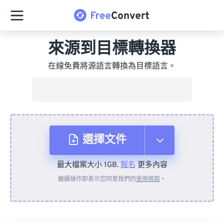
來源到目標轉換器
在線免費將源語言轉換為目標語言。
選擇文件
最大檔案大小 1GB.
報名
更多內容
來自裝置
繼續操作即表示您同意我們的
使用條款
。
來自 Dropbox