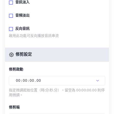
音訊淡入
音頻淡出
反向音訊
啟用此功能可反向播放音訊串流
修剪設定
修剪啟動
00
:
00
:
00
.
00
指定微調起始位置（時:分:秒.分）。留空為 00:00:00.00 則停
用微調。
修剪端