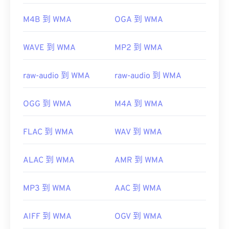
https://en.wikipedia.org/wiki/Advanced_Systems_Form
Console
Apple iOS
Google Android
M4B 到 WMA
OGA 到 WMA
https://en.wikipedia.org/wiki/Windows_Media_Audio
https://docs.microsoft.com/en-
WAVE 到 WMA
MP2 到 WMA
us/windows/desktop/medfound/windows-media-
codecs
raw-audio 到 WMA
raw-audio 到 WMA
OGG 到 WMA
M4A 到 WMA
FLAC 到 WMA
WAV 到 WMA
ALAC 到 WMA
AMR 到 WMA
MP3 到 WMA
AAC 到 WMA
AIFF 到 WMA
OGV 到 WMA