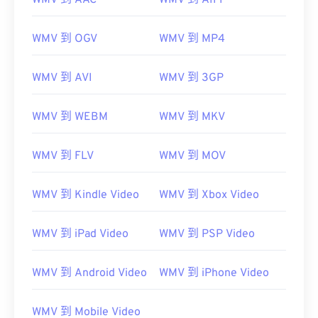
WMV 到 AAC
WMV 到 AIFF
WMV 到 OGV
WMV 到 MP4
WMV 到 AVI
WMV 到 3GP
WMV 到 WEBM
WMV 到 MKV
WMV 到 FLV
WMV 到 MOV
WMV 到 Kindle Video
WMV 到 Xbox Video
WMV 到 iPad Video
WMV 到 PSP Video
WMV 到 Android Video
WMV 到 iPhone Video
00
00
00
00
00
00
00
00
WMV 到 Mobile Video