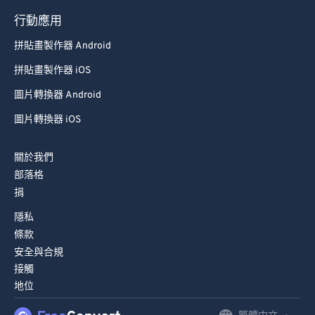
79
79
行動應用
80
80
拼貼畫製作器 Android
81
81
拼貼畫製作器 iOS
82
82
圖片轉換器 Android
83
83
圖片轉換器 iOS
84
84
85
85
關於我們
部落格
86
86
捐
87
87
隱私
88
88
條款
89
89
安全與合規
接觸
90
90
地位
91
91