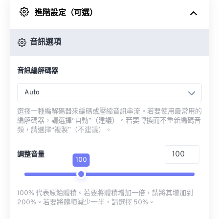
進階設定（可選）
來自 Google 雲端硬碟
音訊選項
來自 OneDrive
音訊編解碼器
來自網址
Auto
選擇一種編解碼器來編碼或壓縮音訊串流。若要使用最常用的
編解碼器，請選擇“自動”（建議）。若要轉換而不重新編碼音
頻，請選擇“複製”（不建議）。
調整音量
100
100% 代表原始體積。若要將體積增加一倍，請將其增加到
200%。若要將體積減少一半，請選擇 50%。