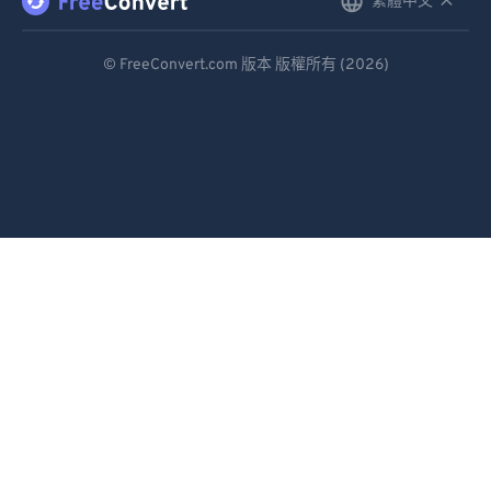
繁體中文
English
92
92
Deutsch
93
93
© FreeConvert.com 版本 版權所有 (2026)
94
94
Español
95
95
Français
96
96
Português
97
97
Italiano
98
98
Dutch
99
99
日本語
简体中文
繁體中文
한국어