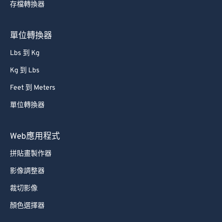
存檔轉換器
66
66
67
67
單位轉換器
68
68
Lbs 到 Kg
69
69
Kg 到 Lbs
70
70
Feet 到 Meters
71
71
單位轉換器
72
72
73
73
Web應用程式
74
74
拼貼畫製作器
75
75
影像調整器
76
76
裁切影像
77
77
顏色選擇器
78
78