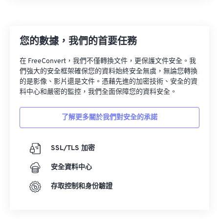
13
13
13
13
13
13
13
13
14
14
14
14
14
14
14
14
您的數據，我們的首要任務
15
15
15
15
15
15
15
15
16
16
16
16
16
16
16
16
在 FreeConvert，我們不僅轉換文件，更保護文件安全。我
們強大的安全框架確保您的資料始終安全無虞，無論您轉換
17
17
17
17
17
17
17
17
的是影像、影片還是文件。憑藉先進的加密技術、安全的資
18
18
18
18
18
18
18
18
料中心和嚴密的監控，我們全面保障您的資料安全。
19
19
19
19
19
19
19
19
了解更多關於我們對安全的承諾
20
20
20
20
20
20
20
20
21
21
21
21
21
21
21
21
SSL/TLS 加密
22
22
22
22
22
22
22
22
安全資料中心
23
23
23
23
23
23
23
23
存取控制和身份驗證
24
24
24
24
24
24
25
25
25
25
25
25