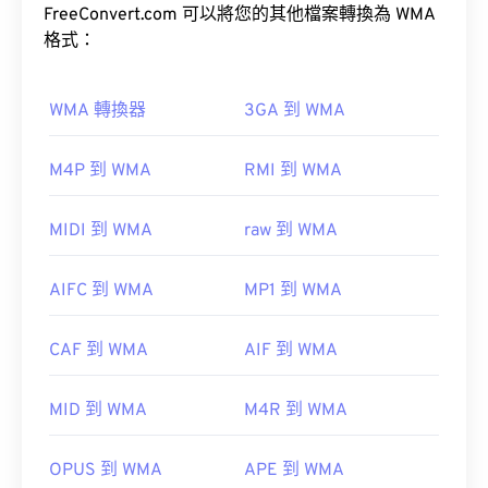
Pro
FreeConvert.com 可以將您的其他檔案轉換為 WMA
、
WMA Voice
。
ASF）檔案。
格式：
Windows Media
VLC 媒體播放器
WMA 轉換器
3GA 到 WMA
如何開啟WMA檔案？
M4P 到 WMA
RMI 到 WMA
WMV 也很容易轉換為其他影片檔案格式。但是，請
注意，轉換過程可能會導致畫質下降。
作為
Windows Media
的關鍵元件，
Windows Media
MIDI 到 WMA
raw 到 WMA
Player
支援WMA文件，並且通常是開啟這些檔案的
HandBrake
預設程式。然而，由於WMA檔案相對普及，許多其
AIFC 到 WMA
MP1 到 WMA
他播放器和程式也支援這種檔案類型。
WMA
開發者：
微軟
CAF 到 WMA
AIF 到 WMA
初始發佈時間：
1999
其他可以開啟 WMA 檔案的程式包括
VLC 媒體播放
MID 到 WMA
M4R 到 WMA
相關連結：
器
和
UltraMixer
。
https://en.wikipedia.org/wiki/Windows_Media_Video
OverDrive Media
OPUS 到 WMA
APE 到 WMA