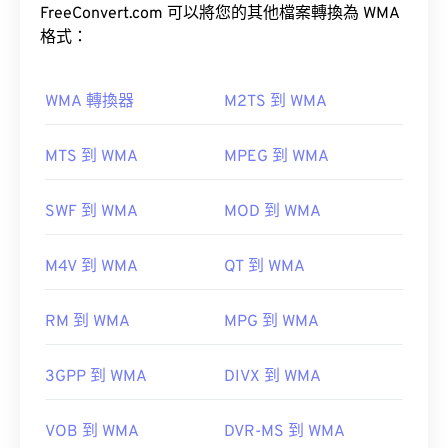
Pro
FreeConvert.com 可以將您的其他檔案轉換為 WMA
、
WMA Voice
。
在大多數平台上，F4V 檔案預設使用
Adobe Flash
格式：
Windows Media
Player
開啟。在 Microsoft Windows 作業系統上，
Adobe AIR
可能是預設播放器。
WMA 轉換器
M2TS 到 WMA
如何開啟WMA檔案？
MTS 到 WMA
MPEG 到 WMA
請注意，Apple iOS 裝置不支援 Adobe Flash Player
作為
Windows Media
的關鍵元件，
Windows Media
SWF 到 WMA
MOD 到 WMA
外掛程式。
Player
支援WMA文件，並且通常是開啟這些檔案的
預設程式。然而，由於WMA檔案相對普及，許多其
Puffin Web Browser
M4V 到 WMA
QT 到 WMA
他播放器和程式也支援這種檔案類型。
WMA
RM 到 WMA
MPG 到 WMA
開發者：
Adobe
其他可以開啟 WMA 檔案的程式包括
VLC 媒體播放
初始發布：
2007
3GPP 到 WMA
DIVX 到 WMA
器
和
UltraMixer
。
實用連結：
OverDrive Media
VOB 到 WMA
DVR-MS 到 WMA
https://en.wikipedia.org/wiki/Flash_Video