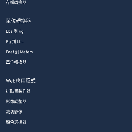
存檔轉換器
66
66
67
67
單位轉換器
68
68
Lbs 到 Kg
69
69
Kg 到 Lbs
70
70
Feet 到 Meters
71
71
單位轉換器
72
72
73
73
Web應用程式
74
74
拼貼畫製作器
75
75
影像調整器
76
76
裁切影像
77
77
顏色選擇器
78
78