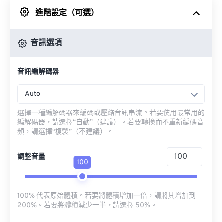
進階設定（可選）
來自 Google 雲端硬碟
音訊選項
來自 OneDrive
音訊編解碼器
來自網址
Auto
選擇一種編解碼器來編碼或壓縮音訊串流。若要使用最常用的
編解碼器，請選擇“自動”（建議）。若要轉換而不重新編碼音
頻，請選擇“複製”（不建議）。
調整音量
100
100% 代表原始體積。若要將體積增加一倍，請將其增加到
200%。若要將體積減少一半，請選擇 50%。