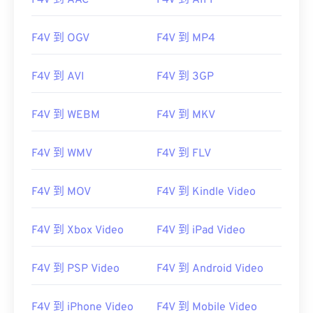
F4V 到 AAC
F4V 到 AIFF
F4V 到 OGV
F4V 到 MP4
F4V 到 AVI
F4V 到 3GP
F4V 到 WEBM
F4V 到 MKV
F4V 到 WMV
F4V 到 FLV
F4V 到 MOV
F4V 到 Kindle Video
F4V 到 Xbox Video
F4V 到 iPad Video
F4V 到 PSP Video
F4V 到 Android Video
00
00
00
00
00
00
00
00
F4V 到 iPhone Video
F4V 到 Mobile Video