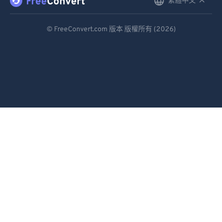
繁體中文
English
92
92
Deutsch
93
93
© FreeConvert.com 版本 版權所有 (2026)
94
94
Español
95
95
Français
96
96
Português
97
97
Italiano
98
98
Dutch
99
99
日本語
简体中文
繁體中文
한국어