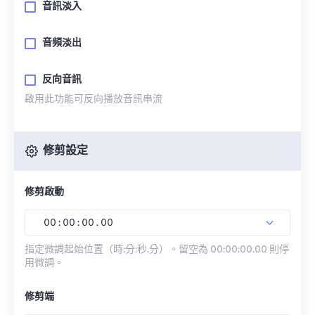
音訊淡入
音頻淡出
反向音訊
啟用此功能可反向播放音訊串流
修剪設定
修剪啟動
00
:
00
:
00
.
00
指定微調起始位置（時:分:秒.分）。留空為 00:00:00.00 則停
用微調。
修剪端