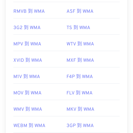
Console
Apple iOS
Google Android
https://www.iso.org/standard/68960.html
RMVB 到 WMA
ASF 到 WMA
https://en.wikipedia.org/wiki/Windows_Media_Audio
https://docs.microsoft.com/en-
3G2 到 WMA
TS 到 WMA
us/windows/desktop/medfound/windows-media-
codecs
MPV 到 WMA
WTV 到 WMA
XVID 到 WMA
MXF 到 WMA
M1V 到 WMA
F4P 到 WMA
MOV 到 WMA
FLV 到 WMA
WMV 到 WMA
MKV 到 WMA
WEBM 到 WMA
3GP 到 WMA