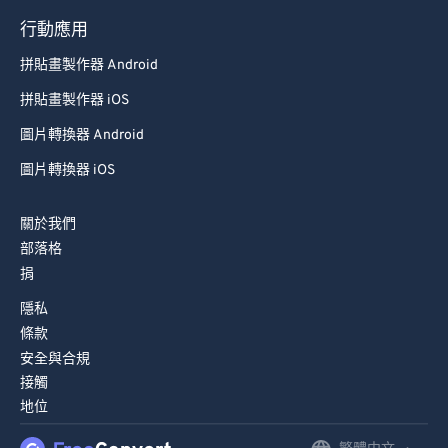
79
79
行動應用
80
80
拼貼畫製作器 Android
81
81
拼貼畫製作器 iOS
82
82
圖片轉換器 Android
83
83
圖片轉換器 iOS
84
84
85
85
關於我們
部落格
86
86
捐
87
87
隱私
88
88
條款
89
89
安全與合規
接觸
90
90
地位
91
91