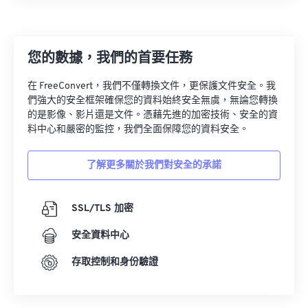
13
13
13
13
13
13
13
13
14
14
14
14
14
14
14
14
您的數據，我們的首要任務
15
15
15
15
15
15
15
15
16
16
16
16
16
16
16
16
在 FreeConvert，我們不僅轉換文件，更保護文件安全。我
們強大的安全框架確保您的資料始終安全無虞，無論您轉換
17
17
17
17
17
17
17
17
的是影像、影片還是文件。憑藉先進的加密技術、安全的資
18
18
18
18
18
18
18
18
料中心和嚴密的監控，我們全面保障您的資料安全。
19
19
19
19
19
19
19
19
了解更多關於我們對安全的承諾
20
20
20
20
20
20
20
20
21
21
21
21
21
21
21
21
SSL/TLS 加密
22
22
22
22
22
22
22
22
安全資料中心
23
23
23
23
23
23
23
23
存取控制和身份驗證
24
24
24
24
24
24
25
25
25
25
25
25