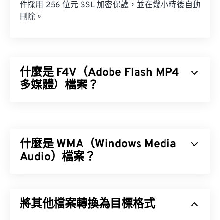
件採用 256 位元 SSL 加密保護，並在幾小時後自動
刪除。
什麼是 F4V（Adobe Flash MP4
多媒體）檔案？
Adobe Flash MP4 多媒體 (F4V) 是一種相當普遍的影
片容器格式，因為全球大多數線上影片觀眾都使用專
為 Adobe Flash Player 設計的播放技術。事實上，
什麼是 WMA（Windows Media
F4V 通常被稱為「Flash 視訊」。
Audio）檔案？
編解碼器
微軟最初開發
Windows Media Audio (WMA)
檔案格式
是為了與 MP3 檔案格式競爭。 WMA 既是一種音訊
將其他檔案轉換為目標格式
編解碼器，也是一種音訊格式。自 1999 年誕生以
如何開啟 F4V 檔案？
來，WMA 不斷發展，推出了多個更新版本：
WMA