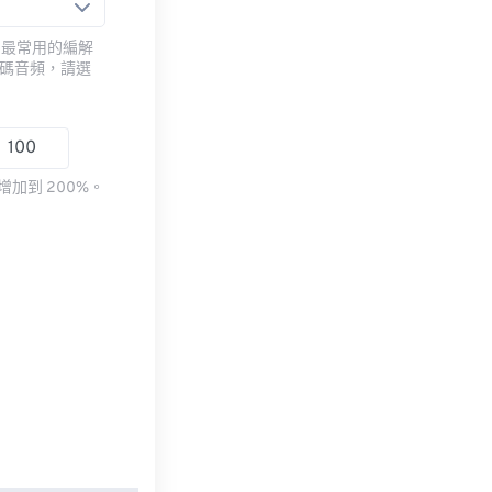
用最常用的編解
編碼音頻，請選
加到 200%。