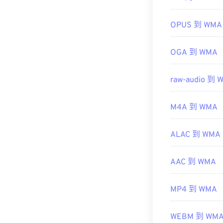
其他可以開啟 
OPUS 到 WMA
https://en.w
https://docs.
OGA 到 WMA
raw-audio 到 
M4A 到 WMA
ALAC 到 WMA
AAC 到 WMA
MP4 到 WMA
WEBM 到 WM