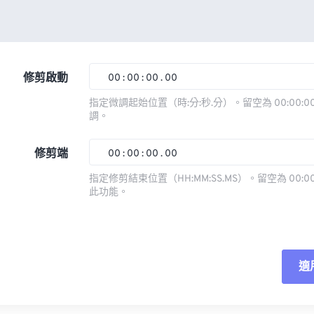
修剪啟動
00
:
00
:
00
.
00
指定微調起始位置（時:分:秒.分）。留空為 00:00:00
調。
00
00
00
00
01
01
01
01
修剪端
00
:
00
:
00
.
00
02
02
02
02
指定修剪結束位置（HH:MM:SS.MS）。留空為 00:00
此功能。
03
03
03
03
00
00
00
00
04
04
04
04
01
01
01
01
05
05
05
05
02
02
02
02
適
06
06
06
06
03
03
03
03
07
07
07
07
04
04
04
04
重