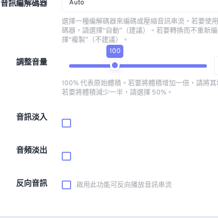
Auto
音訊編解碼器
選擇一種編解碼器來編碼或壓縮音訊串流。若要使
碼器，請選擇“自動”（建議）。若要轉換而不重新
擇“複製”（不建議）。
100
調整音量
100% 代表原始體積。若要將體積增加一倍，請將其增
若要將體積減少一半，請選擇 50%。
音訊淡入
音頻淡出
反向音訊
啟用此功能可反向播放音訊串流