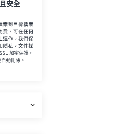
且安全
檔案到目標檔案
免費，可在任何
上運作。我們保
和隱私。文件採
 SSL 加密保護，
後自動刪除。
它是一種專有的數
。它也支援透過