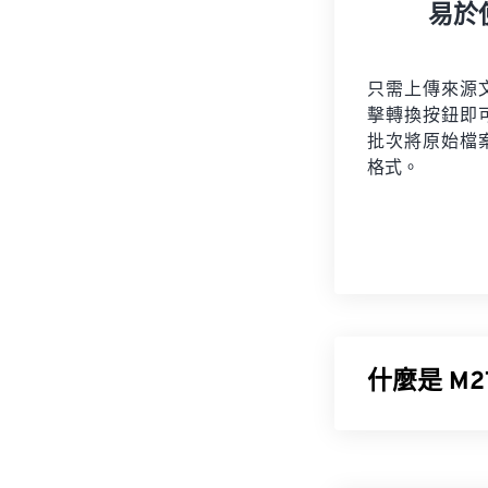
易於
只需上傳來源
擊轉換按鈕即
批次將原始檔
格式。
什麼是 M2
M2TS 是一種
位視訊和電影