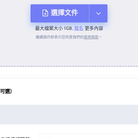
選擇文件
最大檔案大小 1GB.
報名
更多內容
來自裝置
繼續操作即表示您同意我們的
使用條款
。
來自 Dropbox
來自 Google 雲端硬碟
（可選）
來自 OneDrive
來自網址