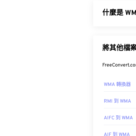
網路進行串流
什麼是 WMA
如何開啟 M
有多種方法可以開
微軟最初開發
W
Motion Brows
一種音訊編解碼
新版本：
WMA 
將其他檔
Windows M
如何開啟W
WMA 轉換器
開發者：
藍光
作為
Windows M
首次發布：
檔案的預設程式
20
RMI 到 WMA
型。
實用連結：
WMA
AIFC 到 WMA
https://en.wiki
https://www.li
AIF 到 WMA