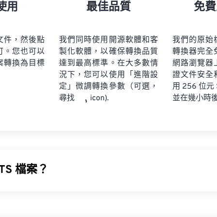
21
21
21
21
18
18
18
18
使用
最佳品質
免費
22
22
22
22
19
19
19
19
23
23
23
23
20
20
20
20
文件，然後點
我們同時使用開源軟體和客
我們的原始
24
24
24
可。您也可以
製化軟體，以確保轉換品質
轉換器完全
21
21
21
21
案轉換為目標
達到最高標準。在大多數情
網路瀏覽器
25
25
25
22
22
22
22
況下，您可以使用「進階設
證文件安全
26
26
26
定」微調轉換參數（可選，
23
23
23
23
用 256 位元
並在幾小時
尋找
icon).
27
27
27
24
24
24
28
28
28
25
25
25
29
29
29
26
26
26
30
30
30
27
27
27
31
31
31
TS 檔案？
28
28
28
32
32
32
29
29
29
用於儲存
藍光
和高級視訊編碼高清 (
AVCHD
) 的容器檔案格式。
33
33
33
30
30
30
檔案類型，通常用於儲存藍光光碟上的加密內容，供消費者使用
34
34
34