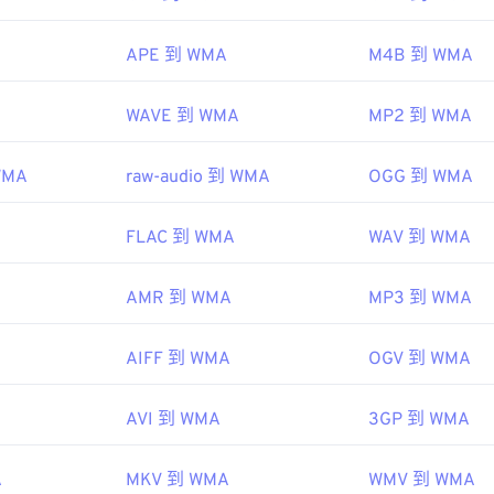
WMA 檔案的程式包括
VLC 媒體播放器
和
UltraMixer
。
48
48
48
45
45
45
OverDrive Media Console
Apple iOS
APE 到 WMA
M4B 到 WMA
49
49
49
46
46
46
ikipedia.org/wiki/Windows_Media_Audio
50
50
50
47
47
47
microsoft.com/en-us/windows/desktop/medfound/windows-me
WAVE 到 WMA
MP2 到 WMA
51
51
51
48
48
48
52
52
52
WMA
raw-audio 到 WMA
OGG 到 WMA
49
49
49
53
53
53
50
50
50
FLAC 到 WMA
WAV 到 WMA
54
54
54
51
51
51
55
55
55
52
52
52
AMR 到 WMA
MP3 到 WMA
56
56
56
53
53
53
AIFF 到 WMA
OGV 到 WMA
57
57
57
54
54
54
58
58
58
55
55
55
AVI 到 WMA
3GP 到 WMA
59
59
59
56
56
56
60
A
MKV 到 WMA
WMV 到 WMA
57
57
57