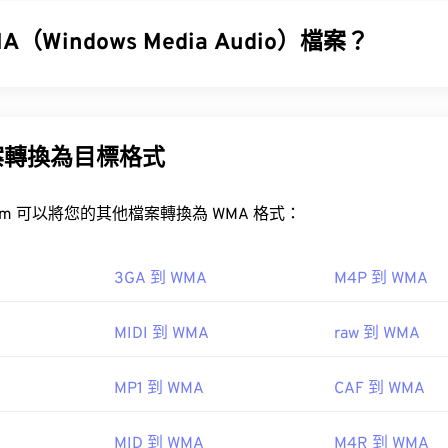
31
31
31
媒體播放。
35
35
35
32
32
32
（Windows Media Audio）檔案？
2TS 檔案？
36
36
36
33
33
33
啟 M2TS 檔案。在 Windows 系統中，可以使用
VLC 媒體播
37
37
37
indows Media Audio (WMA)
檔案格式是為了與 MP3 檔案格式競爭
34
34
34
er 軟體
。
器，也是一種音訊格式。自 1999 年誕生以來，WMA 不斷發
38
38
38
35
35
35
Pro
、
WMA Voice
。
案轉換為目標格式
39
39
39
36
36
36
edia
40
40
40
37
37
37
FreeConvert.com 可以將您的其他檔案轉換為 WMA 格式：
41
41
41
38
38
38
MA檔案？
42
42
42
39
39
39
3GA 到 WMA
M4P 到 WMA
光碟協會
43
43
43
edia
的關鍵元件，
Windows Media Player
支援WMA文件，並且
40
40
40
。然而，由於WMA檔案相對普及，許多其他播放器和程式也支
06年
MIDI 到 WMA
raw 到 WMA
44
44
44
41
41
41
45
45
45
42
42
42
MP1 到 WMA
CAF 到 WMA
pedia.org/wiki/.m2ts
46
46
46
43
43
43
fewire.com/m2ts-file
47
47
47
MID 到 WMA
M4R 到 WMA
44
44
44