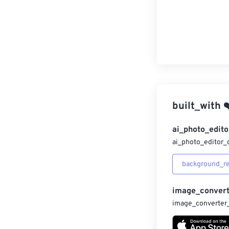
built_with
❤
ai_photo_edito
ai_photo_editor_
background_r
image_convert
image_converter