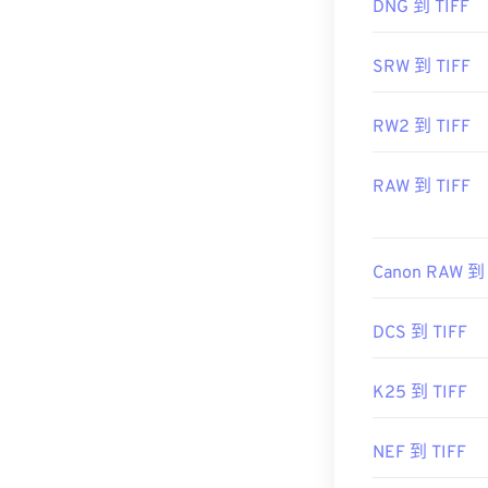
DNG 到 TIFF
初始發布：
198
實用連結：
SRW 到 TIFF
https://www.ado
RW2 到 TIFF
https://www.fil
RAW 到 TIFF
Canon RAW 到 
DCS 到 TIFF
K25 到 TIFF
NEF 到 TIFF