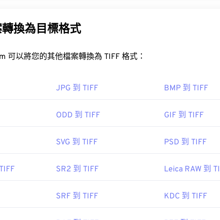
 (TIFF)，也稱為 TIF，是最常見的影像檔案格式之一。 TIFF
和桌面出版。
案轉換為目標格式
容器
FreeConvert.com 可以將您的其他檔案轉換為 TIFF 格式：
IFF 檔案？
件最常用的程序是 Windows 系統的
Photo Viewer
和 macOS 系統
JPG 到 TIFF
BMP 到 TIFF
XnView MP
ODD 到 TIFF
GIF 到 TIFF
IFF 轉 JPG
SVG 到 TIFF
PSD 到 TIFF
包括
ColorStrokes
、GNU 影像處理程序 (
get="sf.
TIFF
SR2 到 TIFF
Leica RAW 到 T
/www.adobe.com/products/photoshop.html?
v=search&kw=photoshop&
AL!3085!10!79027473338356!20541714965&ef_id=XQ7gggAA
SRF 到 TIFF
KDC 到 TIFF
k">Photoshop
，以及
ACDSee
也可用於開啟和處理 TIFF 檔案。 Cor