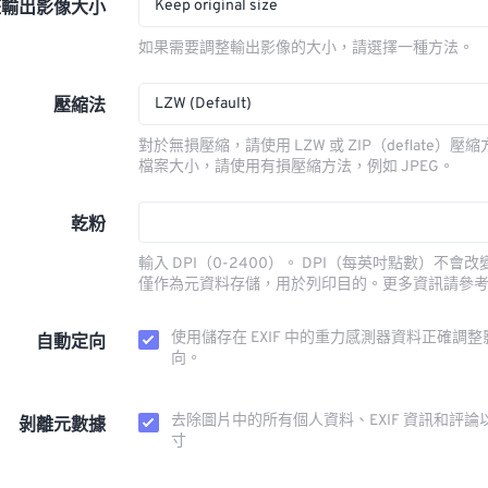
Keep original size
整輸出影像大小
如果需要調整輸出影像的大小，請選擇一種方法。
LZW (Default)
壓縮法
對於無損壓縮，請使用 LZW 或 ZIP（deflate）
檔案大小，請使用有損壓縮方法，例如 JPEG。
乾粉
輸入 DPI（0-2400）。 DPI（每英吋點數）不會
僅作為元資料存儲，用於列印目的。更多資訊請參
使用儲存在 EXIF 中的重力感測器資料正確調
自動定向
向。
去除圖片中的所有個人資料、EXIF 資訊和評論
剝離元數據
寸