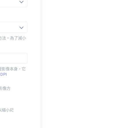
壓縮方法。為了減小
改變影像本身，它
考
DPI
整影像方
以縮小尺