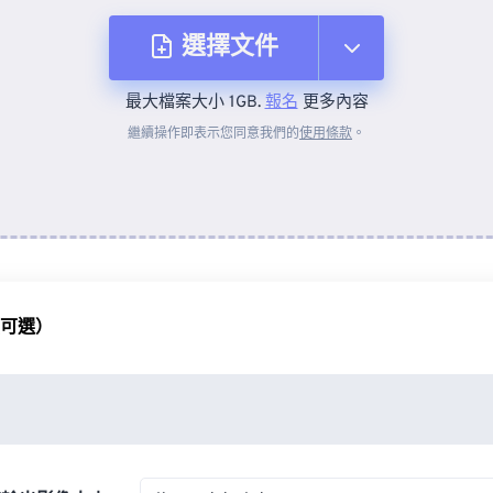
選擇文件
最大檔案大小 1GB.
報名
更多內容
來自裝置
繼續操作即表示您同意我們的
使用條款
。
來自 Dropbox
來自 Google 雲端硬碟
（可選）
來自 OneDrive
來自網址