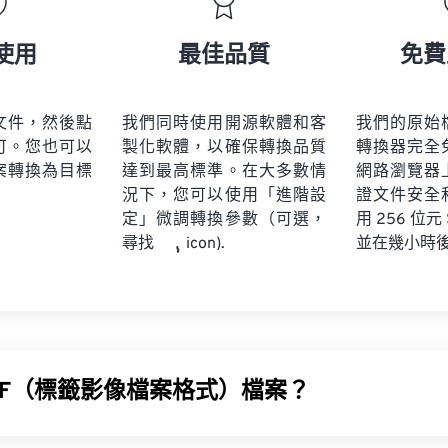
使用
最佳品質
免費
文件，然後點
我們同時使用開源軟體和客
我們的原始
可。您也可以
製化軟體，以確保轉換品質
轉換器完全
案轉換為目標
達到最高標準。在大多數情
網路瀏覽器
況下，您可以使用「進階設
證文件安全
定」微調轉換參數（可選，
用 256 位元
並在幾小時
尋找
icon).
IFF（標籤影像檔案格式）檔案？