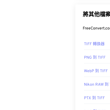
標籤影像檔案格式
途是數位廣告
將其他檔
如何開啟 T
打開 TIFF 文
TIFF 轉換器
Preview
。
PNG 到 TIFF
T
WebP 到 TIFF
其他替代程序
Nikon RAW 到 
href="https:/
sdid=KKQIN&m
amp;s_kwcid=
PTX 到 TIFF
target="_blan
為 Adobe公司