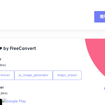
適
重
應
️
by
FreeConvert
另
r
desc
emover
ai_image_generator
magic_eraser
er
_desc