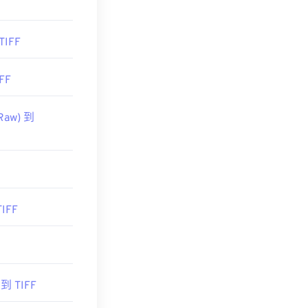
TIFF
FF
Raw) 到
IFF
 到 TIFF