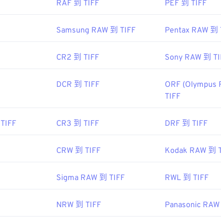
RAF 到 TIFF
PEF 到 TIFF
6
Samsung RAW 到 TIFF
Pentax RAW 到 
be.com/creativecloud/file-types/image/raster/tiff-file.html
CR2 到 TIFF
Sony RAW 到 TI
ep-ext.
DCR 到 TIFF
ORF (Olympus 
TIFF
TIFF
CR3 到 TIFF
DRF 到 TIFF
CRW 到 TIFF
Kodak RAW 到 T
Sigma RAW 到 TIFF
RWL 到 TIFF
NRW 到 TIFF
Panasonic RAW