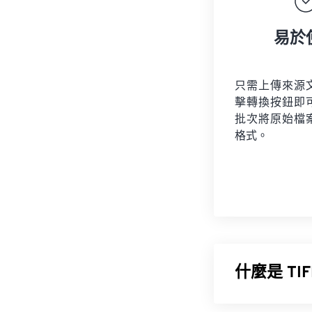
易於
只需上傳來源
擊轉換按鈕即
批次將原始檔
格式。
什麼是 T