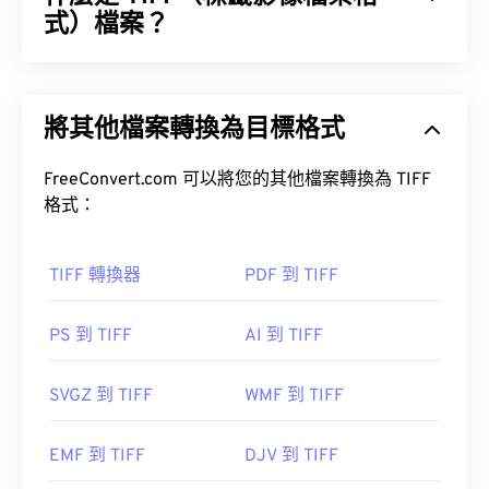
式）檔案？
標籤影像檔案格式 (TIFF)，也稱為 TIF，是最常見的
影像檔案格式之一。 TIFF 檔案最常見的用途是數位
將其他檔案轉換為目標格式
廣告和桌面出版。
如何開啟 PSD 檔案？
FreeConvert.com 可以將您的其他檔案轉換為 TIFF
容器
格式：
Adobe Photoshop 是開啟 PSD 檔案最常用的程式。
GNU 影像處理程式（也稱為 GIMP）是 Adobe 產品
的免費替代方案。
如何開啟 TIFF 檔案？
TIFF 轉換器
PDF 到 TIFF
打開 TIFF 文件最常用的程序是 Windows 系統的
由於 PSD 檔案體積較大，因此不易傳輸、儲存或共
PS 到 TIFF
AI 到 TIFF
Photo Viewer
和 macOS 系統的
Apple Preview
。
用。為了解決這個問題，PSD 通常會轉換為可以壓
XnView MP
縮資料的檔案格式。
SVGZ 到 TIFF
WMF 到 TIFF
轉換為 JPEG
有損
TIFF 轉 JPG
EMF 到 TIFF
DJV 到 TIFF
無損壓縮