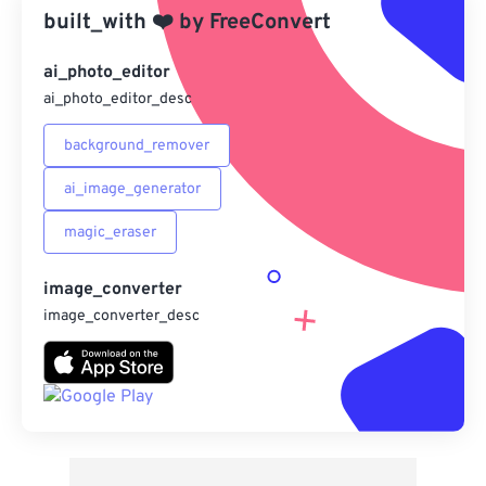
built_with
❤️
by
FreeConvert
另存為預設
ai_photo_editor
ai_photo_editor_desc
background_remover
ai_image_generator
magic_eraser
image_converter
image_converter_desc