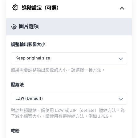
進階設定（可選）
來自 Google 雲端硬碟
圖片選項
來自 OneDrive
調整輸出影像大小
來自網址
Keep original size
如果需要調整輸出影像的大小，請選擇一種方法。
壓縮法
LZW (Default)
對於無損壓縮，請使用 LZW 或 ZIP（deflate）壓縮方法。為
了減小檔案大小，請使用有損壓縮方法，例如 JPEG。
乾粉