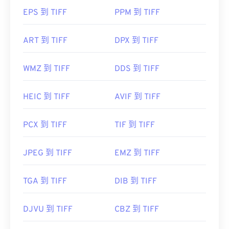
其他替代程序包括
ColorStrokes
、GNU 影像處理程
EPS 到 TIFF
PPM 到 TIFF
序 (
get="sf.
開發人員：
Adobe 公司
href="https://www.adobe.com/products/photoshop.html
ART 到 TIFF
DPX 到 TIFF
sdid=KKQIN&mv=search&kw=photoshop&
初始發佈日期：
1990 年 2 月 19 日
amp;s_kwcid=AL!3085!10!79027473338356!205417149
實用連結：
target="_blank">Photoshop
WMZ 到 TIFF
DDS 到 TIFF
，以及
ACDSee
也可用
https://www.lifewire.com/psd-file-2622194
於開啟和處理 TIFF 檔案。 Corporation，現為
Adobe公司
HEIC 到 TIFF
AVIF 到 TIFF
初始發布：
1986
PCX 到 TIFF
TIF 到 TIFF
實用連結：
https://www.adobe.com/creativecloud/file-
JPEG 到 TIFF
EMZ 到 TIFF
types/image/raster/tiff-file.html
https://www.filep-ext.
TGA 到 TIFF
DIB 到 TIFF
DJVU 到 TIFF
CBZ 到 TIFF