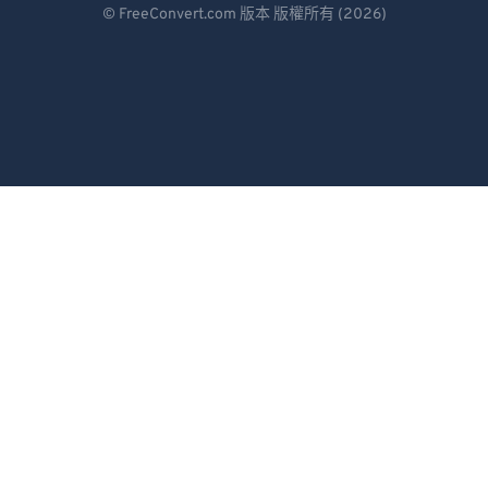
© FreeConvert.com 版本 版權所有 (2026)
Español
Français
Português
Italiano
Dutch
日本語
简体中文
繁體中文
한국어
Svenska