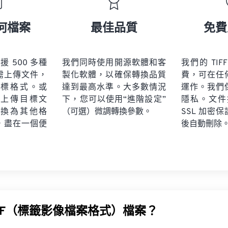
何檔案
最佳品質
免費
 支援 500 多種
我們同時使用開源軟體和客
我們的 TI
需上傳文件，
製化軟體，以確保轉換品質
費，可在任
標格式。或
達到最高水準。大多數情況
運作。我們
上傳目標文
下，您可以使用“進階設定”
隱私。文件採
換為其他格
（可選）微調轉換參數。
SSL 加密
，盡在一個便
後自動刪除
IFF（標籤影像檔案格式）檔案？