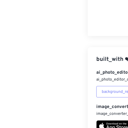
built_with
❤
ai_photo_edito
ai_photo_editor_
background_r
image_convert
image_converter