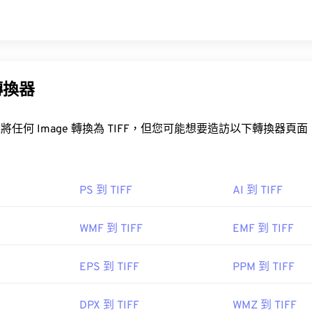
6
be.com/creativecloud/file-types/image/raster/tiff-file.html
轉換器
ep-ext.
造訪以下轉換器頁面，這些頁面僅支
。
PS 到 TIFF
AI 到 TIFF
WMF 到 TIFF
EMF 到 TIFF
EPS 到 TIFF
PPM 到 TIFF
DPX 到 TIFF
WMZ 到 TIFF