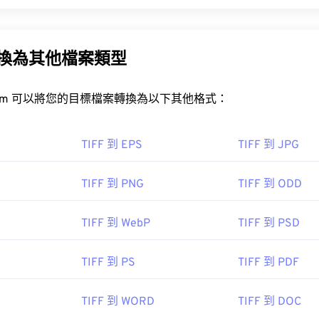
 (TIFF)，也稱為 TIF，是最常見的影像檔案格式之一。 TIFF
和桌面出版。
F 轉換為其他檔案類型
容器
rt.com 可以將您的目標檔案轉換為以下其他格式：
IFF 檔案？
件最常用的程序是 Windows 系統的
Photo Viewer
和 macOS 系統
TIFF 到 EPS
TIFF 到 JPG
XnView MP
TIFF 到 PNG
TIFF 到 ODD
IFF 轉 JPG
TIFF 到 WebP
TIFF 到 PSD
包括
ColorStrokes
、GNU 影像處理程序 (
get="sf.
TIFF 到 PS
TIFF 到 PDF
/www.adobe.com/products/photoshop.html?
v=search&kw=photoshop&
AL!3085!10!79027473338356!20541714965&ef_id=XQ7gggAA
TIFF 到 WORD
TIFF 到 DOC
k">Photoshop
，以及
ACDSee
也可用於開啟和處理 TIFF 檔案。 Cor