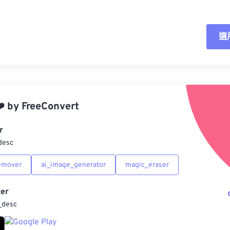
適
重
應
️
by
FreeConvert
另
r
desc
emover
ai_image_generator
magic_eraser
er
_desc