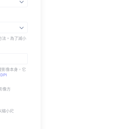
壓縮方法。為了減小
改變影像本身，它
考
DPI
整影像方
以縮小尺