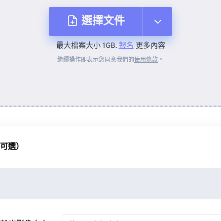
選擇文件
最大檔案大小 1GB.
報名
更多內容
來自裝置
繼續操作即表示您同意我們的
使用條款
。
來自 Dropbox
來自 Google 雲端硬碟
（可選）
來自 OneDrive
來自網址