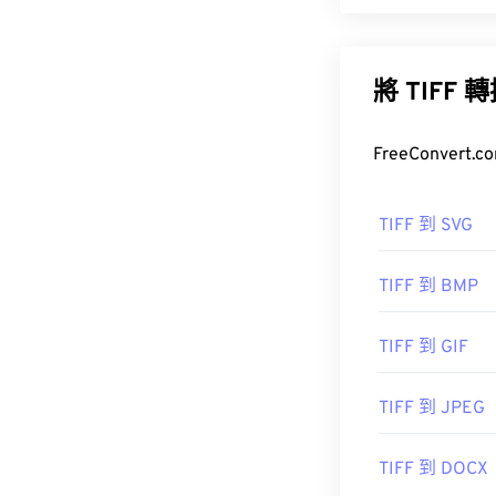
標籤影像檔案格式
途是數位廣告
將 TIF
FreeConve
如何開啟 T
打開 TIFF 文
TIFF 到 SVG
Preview
。
TIFF 到 BMP
T
TIFF 到 GIF
其他替代程序
TIFF 到 JPEG
href="https:/
sdid=KKQIN&m
amp;s_kwcid=
TIFF 到 DOCX
target="_blan