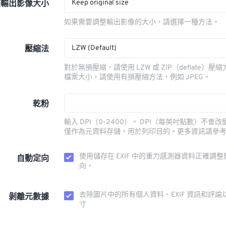
Keep original size
整輸出影像大小
如果需要調整輸出影像的大小，請選擇一種方法。
LZW (Default)
壓縮法
對於無損壓縮，請使用 LZW 或 ZIP（deflate）
檔案大小，請使用有損壓縮方法，例如 JPEG。
乾粉
輸入 DPI（0-2400）。 DPI（每英吋點數）不會
僅作為元資料存儲，用於列印目的。更多資訊請參
使用儲存在 EXIF 中的重力感測器資料正確調
自動定向
向。
去除圖片中的所有個人資料、EXIF 資訊和評論
剝離元數據
寸