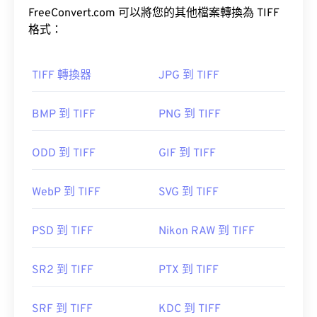
FreeConvert.com 可以將您的其他檔案轉換為 TIFF
容器
格式：
如何開啟 TIFF 檔案？
TIFF 轉換器
JPG 到 TIFF
打開 TIFF 文件最常用的程序是 Windows 系統的
BMP 到 TIFF
PNG 到 TIFF
Photo Viewer
和 macOS 系統的
Apple Preview
。
XnView MP
ODD 到 TIFF
GIF 到 TIFF
TIFF 轉 JPG
WebP 到 TIFF
SVG 到 TIFF
其他替代程序包括
ColorStrokes
、GNU 影像處理程
PSD 到 TIFF
Nikon RAW 到 TIFF
序 (
get="sf.
href="https://www.adobe.com/products/photoshop.html
SR2 到 TIFF
PTX 到 TIFF
sdid=KKQIN&mv=search&kw=photoshop&
amp;s_kwcid=AL!3085!10!79027473338356!205417149
target="_blank">Photoshop
SRF 到 TIFF
KDC 到 TIFF
，以及
ACDSee
也可用