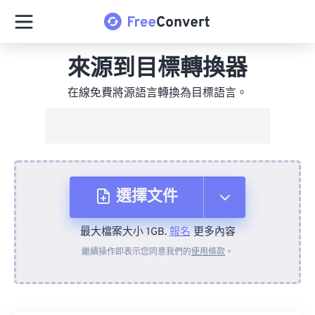
來源到目標轉換器
在線免費將源語言轉換為目標語言。
選擇文件
最大檔案大小 1GB.
報名
更多內容
來自裝置
繼續操作即表示您同意我們的
使用條款
。
來自 Dropbox