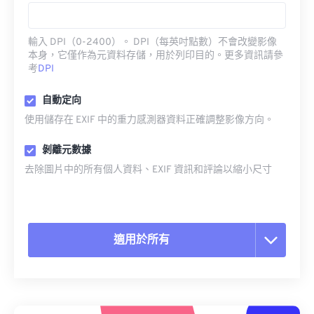
輸入 DPI（0-2400）。 DPI（每英吋點數）不會改變影像
本身，它僅作為元資料存儲，用於列印目的。更多資訊請參
考
DPI
自動定向
使用儲存在 EXIF 中的重力感測器資料正確調整影像方向。
剝離元數據
去除圖片中的所有個人資料、EXIF 資訊和評論以縮小尺寸
適用於所有
重置所有選項
應用預設