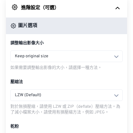
進階設定（可選）
來自 Google 雲端硬碟
圖片選項
來自 OneDrive
調整輸出影像大小
來自網址
Keep original size
如果需要調整輸出影像的大小，請選擇一種方法。
壓縮法
LZW (Default)
對於無損壓縮，請使用 LZW 或 ZIP（deflate）壓縮方法。為
了減小檔案大小，請使用有損壓縮方法，例如 JPEG。
乾粉