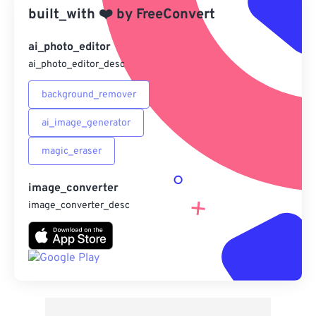
built_with
❤️
by
FreeConvert
另存為預設
ai_photo_editor
ai_photo_editor_desc
background_remover
ai_image_generator
magic_eraser
image_converter
image_converter_desc