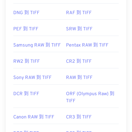
於開啟和處理 TIFF 檔案。 Corporation，現為
Adobe公司
DNG 到 TIFF
RAF 到 TIFF
初始發布：
1986
PEF 到 TIFF
SRW 到 TIFF
實用連結：
https://www.adobe.com/creativecloud/file-
Samsung RAW 到 TIFF
Pentax RAW 到 TIFF
types/image/raster/tiff-file.html
https://www.filep-ext.
RW2 到 TIFF
CR2 到 TIFF
Sony RAW 到 TIFF
RAW 到 TIFF
DCR 到 TIFF
ORF (Olympus Raw) 到
TIFF
Canon RAW 到 TIFF
CR3 到 TIFF