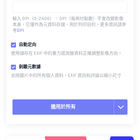
輸入 DPI（0-2400）。 DPI（每英吋點數）不會改變影像
本身，它僅作為元資料存儲，用於列印目的。更多資訊請參
考
DPI
自動定向
使用儲存在 EXIF 中的重力感測器資料正確調整影像方向。
剝離元數據
去除圖片中的所有個人資料、EXIF 資訊和評論以縮小尺寸
適用於所有
重置所有選項
應用預設