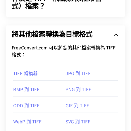
和影像編輯人員提供了對影像檔案處理的完全控制
式）檔案？
權，這是使用 RW2 的主要優勢和好處。
標籤影像檔案格式 (TIFF)，也稱為 TIF，是最常見的
如何開啟 RW2 檔案？
影像檔案格式之一。 TIFF 檔案最常見的用途是數位
將其他檔案轉換為目標格式
廣告和桌面出版。
開啟 RW2 的預設程式是松下公司的
PHOTOfunSTUDIO
。在 Microsoft Windows
FreeConvert.com 可以將您的其他檔案轉換為 TIFF
(Windows) 和 macOS 系統上，請使用 Adobe 產品，
容器
格式：
例如
Photoshop
、
Photo？ Lightroom
。在
Linux/Unix 系統上，請使用
darktable
，它是開源、
跨平台且免費的。
如何開啟 TIFF 檔案？
TIFF 轉換器
JPG 到 TIFF
其他可嘗試的免費檢視器有
XnView MP
、
打開 TIFF 文件最常用的程序是 Windows 系統的
RawTherapee
及
Irfanview
。付費檢視器是
BMP 到 TIFF
PNG 到 TIFF
Photo Viewer
和 macOS 系統的
Apple Preview
。
FastRawViewer
。
XnView MP
LUMIX RAW Codec
ODD 到 TIFF
GIF 到 TIFF
TIFF 轉 JPG
開發者：
松下
WebP 到 TIFF
SVG 到 TIFF
初始發布日期：
2014 年 5 月