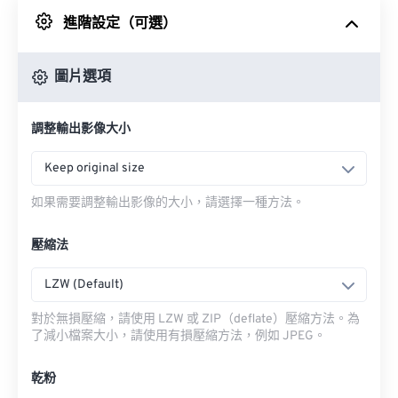
進階設定（可選）
來自 Google 雲端硬碟
圖片選項
來自 OneDrive
調整輸出影像大小
來自網址
Keep original size
如果需要調整輸出影像的大小，請選擇一種方法。
壓縮法
LZW (Default)
對於無損壓縮，請使用 LZW 或 ZIP（deflate）壓縮方法。為
了減小檔案大小，請使用有損壓縮方法，例如 JPEG。
乾粉