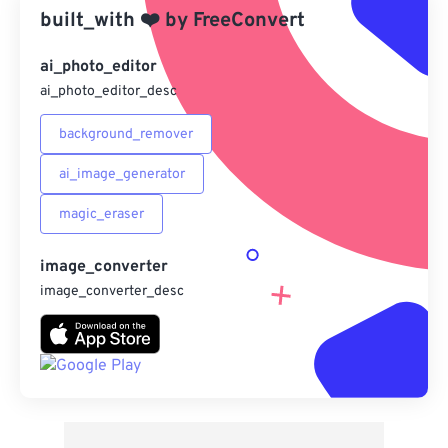
built_with
❤️
by
FreeConvert
另存為預設
ai_photo_editor
ai_photo_editor_desc
background_remover
ai_image_generator
magic_eraser
image_converter
image_converter_desc