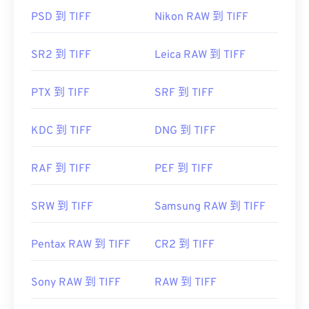
其他替代程序包括
ColorStrokes
、GNU 影像處理程
PSD 到 TIFF
Nikon RAW 到 TIFF
序 (
get="sf.
href="https://www.adobe.com/products/photoshop.html
SR2 到 TIFF
Leica RAW 到 TIFF
sdid=KKQIN&mv=search&kw=photoshop&
amp;s_kwcid=AL!3085!10!79027473338356!205417149
target="_blank">Photoshop
PTX 到 TIFF
SRF 到 TIFF
，以及
ACDSee
也可用
於開啟和處理 TIFF 檔案。 Corporation，現為
Adobe公司
KDC 到 TIFF
DNG 到 TIFF
初始發布：
1986
RAF 到 TIFF
PEF 到 TIFF
實用連結：
https://www.adobe.com/creativecloud/file-
SRW 到 TIFF
Samsung RAW 到 TIFF
types/image/raster/tiff-file.html
https://www.filep-ext.
Pentax RAW 到 TIFF
CR2 到 TIFF
Sony RAW 到 TIFF
RAW 到 TIFF