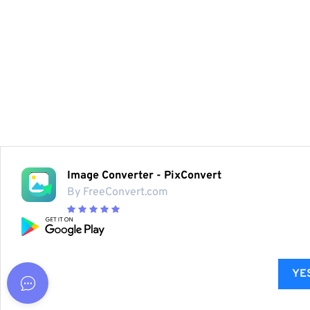
Image Converter - PixConvert
By FreeConvert.com
YES