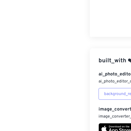
built_with
❤
ai_photo_edito
ai_photo_editor_
background_r
image_convert
image_converter