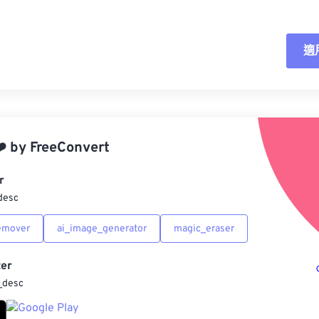
適
重
應
️
by
FreeConvert
另
r
desc
emover
ai_image_generator
magic_eraser
er
_desc