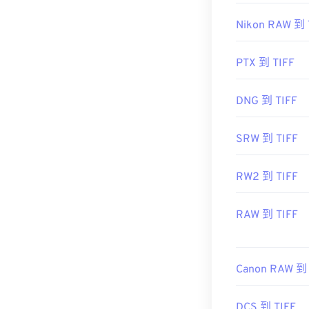
其他替代程序
Nikon RAW 到 
href="https:/
sdid=KKQIN&m
amp;s_kwcid=
PTX 到 TIFF
target="_blan
為 Adobe公司
DNG 到 TIFF
初始發布：
198
實用連結：
SRW 到 TIFF
https://www.ado
RW2 到 TIFF
https://www.fil
RAW 到 TIFF
Canon RAW 到 
DCS 到 TIFF