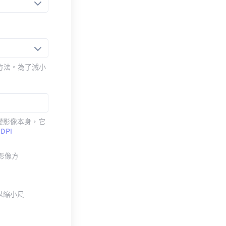
壓縮方法。為了減小
改變影像本身，它
考
DPI
整影像方
以縮小尺