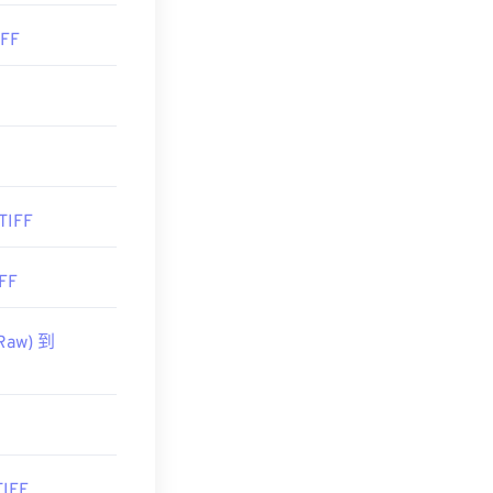
IFF
AIpSxhKl:20200329204211:s"
poration，現
TIFF
FF
Raw) 到
IFF