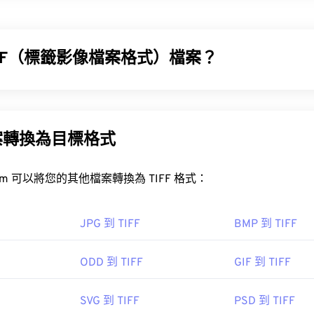
 Big (PSB) 檔案與 Adobe PSD 檔案幾乎完全相同，差別在於 PS
GB 的 Photoshop 檔案都可以儲存為 PSB 格式。此外，PSB
PSD 檔案則限制為 3 萬像素。 PSB 支援與 PSD 相同的所有 Phot
Photoshop 檔案的理想選擇。
IFF（標籤影像檔案格式）檔案？
SB 檔案？
 (TIFF)，也稱為 TIF，是最常見的影像檔案格式之一。 TIFF
toshop 是開啟 PSB 檔案的主要程式。它也是將 PSB 檔案轉換
和桌面出版。
、EPS、PNG 等）的最佳程式。
案轉換為目標格式
容器
PSB 轉 JPG
PSB 轉換
FreeConvert.com 可以將您的其他檔案轉換為 TIFF 格式：
IFF 檔案？
obe 公司
件最常用的程序是 Windows 系統的
Photo Viewer
和 macOS 系統
JPG 到 TIFF
BMP 到 TIFF
：
1990 年 2 月 19 日
XnView MP
ODD 到 TIFF
GIF 到 TIFF
dobe.com/devnet-apps/photoshop/fileformatashtml/#50577
IFF 轉 JPG
SVG 到 TIFF
PSD 到 TIFF