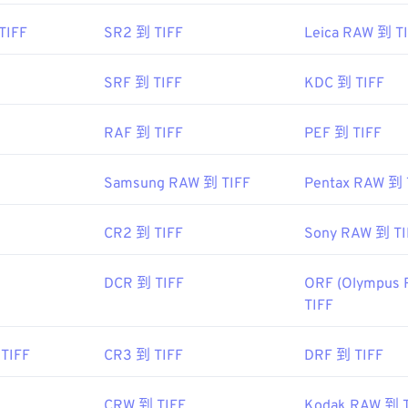
包括
ColorStrokes
、GNU 影像處理程序 (
get="sf.
TIFF
SR2 到 TIFF
Leica RAW 到 T
/www.adobe.com/products/photoshop.html?
v=search&kw=photoshop&
AL!3085!10!79027473338356!20541714965&ef_id=XQ7gggAA
SRF 到 TIFF
KDC 到 TIFF
k">Photoshop
，以及
ACDSee
也可用於開啟和處理 TIFF 檔案。 Cor
RAF 到 TIFF
PEF 到 TIFF
6
Samsung RAW 到 TIFF
Pentax RAW 到 
be.com/creativecloud/file-types/image/raster/tiff-file.html
CR2 到 TIFF
Sony RAW 到 TI
ep-ext.
DCR 到 TIFF
ORF (Olympus 
TIFF
TIFF
CR3 到 TIFF
DRF 到 TIFF
CRW 到 TIFF
Kodak RAW 到 T