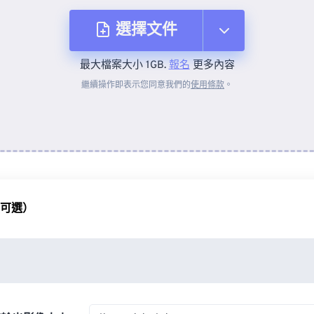
選擇文件
最大檔案大小 1GB.
報名
更多內容
來自裝置
繼續操作即表示您同意我們的
使用條款
。
來自 Dropbox
來自 Google 雲端硬碟
（可選）
來自 OneDrive
來自網址