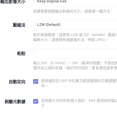
Keep original size
整輸出影像大小
如果需要調整輸出影像的大小，請選擇一種方法。
LZW (Default)
壓縮法
對於無損壓縮，請使用 LZW 或 ZIP（deflate）
檔案大小，請使用有損壓縮方法，例如 JPEG。
乾粉
輸入 DPI（0-2400）。 DPI（每英吋點數）不會
僅作為元資料存儲，用於列印目的。更多資訊請參
使用儲存在 EXIF 中的重力感測器資料正確調
自動定向
向。
去除圖片中的所有個人資料、EXIF 資訊和評論
剝離元數據
寸