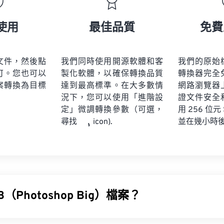
使用
最佳品質
免費
文件，然後點
我們同時使用開源軟體和客
我們的原始
可。您也可以
製化軟體，以確保轉換品質
轉換器完全
案轉換為目標
達到最高標準。在大多數情
網路瀏覽器
況下，您可以使用「進階設
證文件安全
定」微調轉換參數（可選，
用 256 位元
並在幾小時
尋找
icon).
（Photoshop Big）檔案？