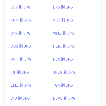
啟。
system-interface-design-between-1981-2009/
DJV 到 JPG
EPS 到 JPG
影像調整器
PPM 到 JPG
ART 到 JPG
DPX 到 JPG
WMZ 到 JPG
開發者：
聯合圖像專家群組
初始發佈日期：
1992 年 9 月 18 日
DDS 到 JPG
HEIC 到 JPG
相關 JPG 工具：
使用我們的
顏色選擇器
從映像中擷取顏色
AVIF 到 JPG
PCX 到 JPG
TIF 到 JPG
JPEG 到 JPG
EMZ 到 JPG
TGA 到 JPG
DIB 到 JPG
DJVU 到 JPG