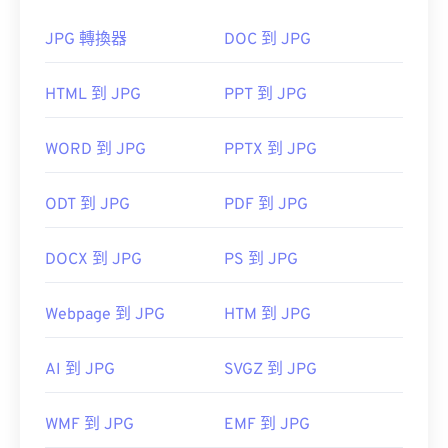
80%！
JPG 轉換器
DOC 到 JPG
如果您需要更高的壓縮率，可以將
JPG 轉換為
HTML 到 JPG
PPT 到 JPG
WebP
，WebP 是一種更新、更易壓縮的檔案格式。
GNU 影像處理程序 (GIMP) 是一款常用的 ICO 檔案
處理程序。 Mac、Linux 和 Windows 作業系統皆支
WORD 到 JPG
PPTX 到 JPG
援 ICO 格式。
如何開啟 JPG 檔案檔案？
aMicrosoft
ODT 到 JPG
PDF 到 JPG
幾乎所有影像檢視器程式和應用程式都能辨識並開啟
IrfanView
JPG 檔案。通常情況下，只需雙擊 JPG 文件，即可
DOCX 到 JPG
PS 到 JPG
在預設的圖像檢視器、圖像編輯器或網頁瀏覽器中開
啟。若要選擇特定應用程式開啟文件，請右鍵單擊並
Webpage 到 JPG
HTM 到 JPG
開發人員：
Microsoft
選擇“開啟方式”進行選擇。
初始發布日期：
1985 年 11 月 20 日
AI 到 JPG
SVGZ 到 JPG
href="https://en.wikipedia.org/wiki/ICO_(file_format)
JPG 檔案會在常用的網頁瀏覽器（例如 Chrome）、
target="_blank">https://en.wikipedia.org/wiki/ICO_(f
Microsoft 應用程式（例如 Microsoft Photos）和
WMF 到 JPG
EMF 到 JPG
Mac OS 應用程式（例如 Apple Preview）中自動開
https://www.webdesignerdepot.com/2009/03/operat