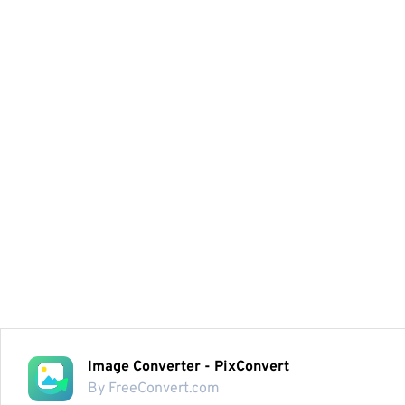
Image Converter - PixConvert
By FreeConvert.com