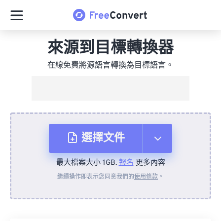
來源到目標轉換器
在線免費將源語言轉換為目標語言。
選擇文件
最大檔案大小 1GB.
報名
更多內容
來自裝置
繼續操作即表示您同意我們的
使用條款
。
來自 Dropbox