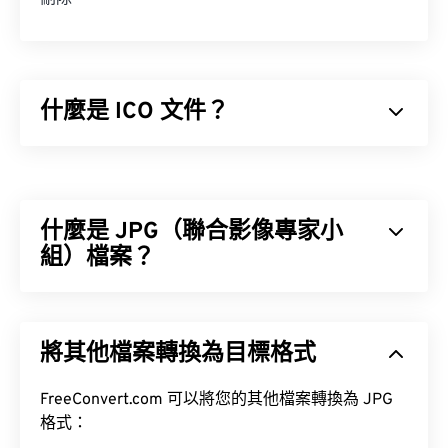
什麼是 ICO 文件？
ICO 檔案包含基於像素的影像，最大可達 256 x 256
像素，24 位元顏色和 8 位元透明度。 ICO 文件提供
了一種便捷的方式來儲存和縮放顯示圖標所需的圖
什麼是 JPG（聯合影像專家小
像，以便 Windows 用戶可以將圖像與應用程式關聯
起來。
組）檔案？
如何開啟 ICO 檔案？
JPG（聯合影像專家小組）是一種通用檔案格式，它
利用演算法來壓縮照片和影像。 JPG 格式之所以被
使用 Windows 內建的
IconMaker
開啟、編輯並建立
將其他檔案轉換為目標格式
廣泛使用，是因為它具有極高的壓縮率。因此，JPG
ICO 檔案。
CorelDRAW
也是一款優秀的 ICO 檔案開
檔案體積相對較小，非常適合透過網路傳輸和在網站
啟、編輯和建立程式。
上使用。
FreeConvert.com 可以將您的其他檔案轉換為 JPG
格式：
工具，將檔案大小減少多達