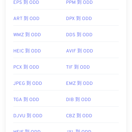
別。唯一的區別在於檔案副檔名的拼字。
EPS 到 ODD
PPM 到 ODD
有時，Windows 10 預設會將 JPG 檔案儲存為 JFIF
格式（
source
ART 到 ODD
DPX 到 ODD
開發商：
C-Cube Microsystems
WMZ 到 ODD
DDS 到 ODD
初始發布：
1991
實用連結：
HEIC 到 ODD
AVIF 到 ODD
https://en.wikipedia.org/wiki/JPEG_File_Interchange_F
PCX 到 ODD
TIF 到 ODD
JPEG 到 ODD
EMZ 到 ODD
TGA 到 ODD
DIB 到 ODD
DJVU 到 ODD
CBZ 到 ODD