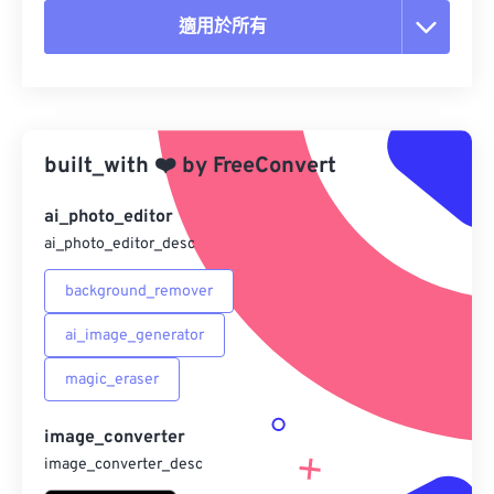
適用於所有
重置所有選項
應用預設
built_with
❤️
by
FreeConvert
另存為預設
ai_photo_editor
ai_photo_editor_desc
background_remover
ai_image_generator
magic_eraser
image_converter
image_converter_desc