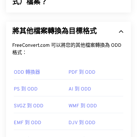
式）檔案？
JPEG 檔案交換格式 (JFIF) 是一種簡單的檔案類型，
便於 JPEG 影像的交換。 JFIF 標準包含 JPG、
將其他檔案轉換為目標格式
JPEG、JPE、JIF 和 JFI。本質上，您可以將 JFIF
檔案重新命名為這些檔案類型中的任何一種，檔案的
壓縮和結構將保持不變。
FreeConvert.com 可以將您的其他檔案轉換為 ODD
格式：
如何開啟 JFIF 檔案？
ODD 轉換器
PDF 到 ODD
開啟 JFIF 檔案的預設程式是
XnView MP
，它是免費
的，並且可以跨平台使用。
PS 到 ODD
AI 到 ODD
Adobe Premiere
Pro
Adobe Media Encoder
Nero Multimedia
SVGZ 到 ODD
WMF 到 ODD
Suite
PhotoFiltre Studio
EMF 到 ODD
DJV 到 ODD
儘管 JFIF 被認為是一種最小的檔案格式，但需要注
意的是，擴展名為 JFIF 的檔案與 JPG 檔案並無區