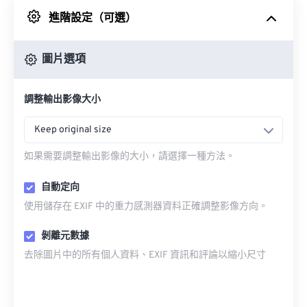
進階設定（可選）
來自 Google 雲端硬碟
圖片選項
來自 OneDrive
調整輸出影像大小
來自網址
Keep original size
如果需要調整輸出影像的大小，請選擇一種方法。
自動定向
使用儲存在 EXIF 中的重力感測器資料正確調整影像方向。
剝離元數據
去除圖片中的所有個人資料、EXIF 資訊和評論以縮小尺寸