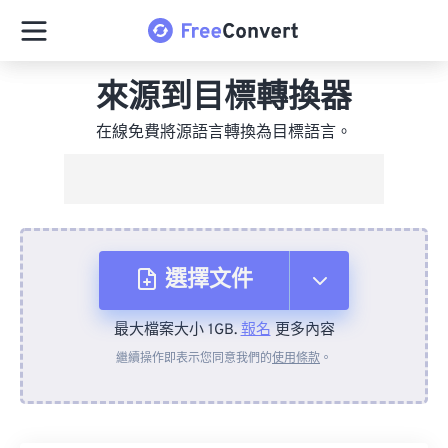
來源到目標轉換器
在線免費將源語言轉換為目標語言。
選擇文件
最大檔案大小 1GB.
報名
更多內容
來自裝置
繼續操作即表示您同意我們的
使用條款
。
來自 Dropbox