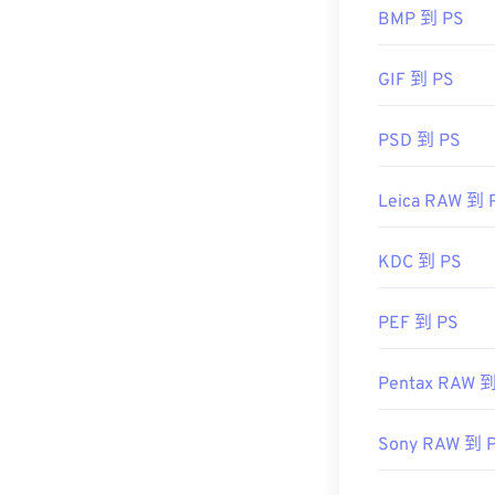
儘管 JFIF 
BMP 到 PS
並無區別。唯
有時，Windows
GIF 到 PS
開發商：
C-Cub
PSD 到 PS
初始發布：
199
實用連結：
Leica RAW 到 
https://en.wik
KDC 到 PS
PEF 到 PS
Pentax RAW 到
Sony RAW 到 