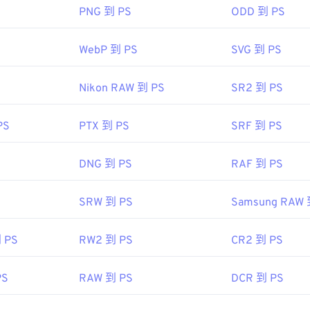
被認為是一種最小的檔案格式，但需要注意的是，擴展名為 JFIF 的檔案
PNG 到 PS
ODD 到 PS
一的區別在於檔案副檔名的拼字。
 10 預設會將 JPG 檔案儲存為 JFIF 格式（
source
WebP 到 PS
SVG 到 PS
e Microsystems
Nikon RAW 到 PS
SR2 到 PS
1
PS
PTX 到 PS
SRF 到 PS
ipedia.org/wiki/JPEG_File_Interchange_Format
DNG 到 PS
RAF 到 PS
SRW 到 PS
Samsung RAW 
 PS
RW2 到 PS
CR2 到 PS
PS
RAW 到 PS
DCR 到 PS