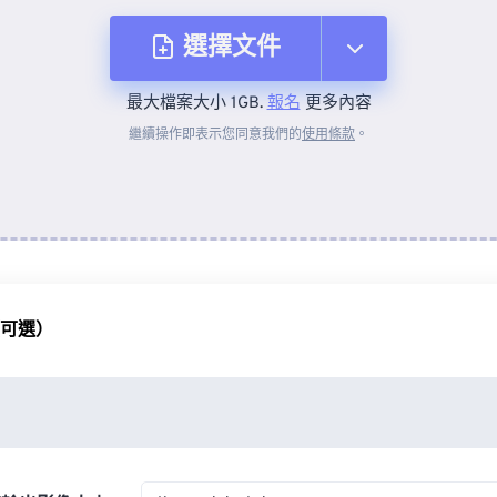
選擇文件
最大檔案大小 1GB.
報名
更多內容
來自裝置
繼續操作即表示您同意我們的
使用條款
。
來自 Dropbox
來自 Google 雲端硬碟
（可選）
來自 OneDrive
來自網址