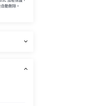
 SSL 加密保護，
後自動刪除。
FIF 標準包含
些檔案類型中的任
Adobe
Studio