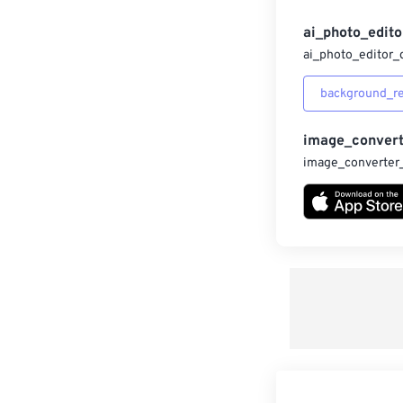
ai_photo_edito
ai_photo_editor_
background_r
image_convert
image_converter