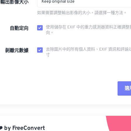
Keep original size
整輸出影像大小
如果需要調整輸出影像的大小，請選擇一種方法。
使用儲存在 EXIF 中的重力感測器資料正確調
自動定向
向。
去除圖片中的所有個人資料、EXIF 資訊和評論
剝離元數據
寸
適
重
應
️
by
FreeConvert