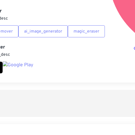
另
r
desc
emover
ai_image_generator
magic_eraser
er
_desc