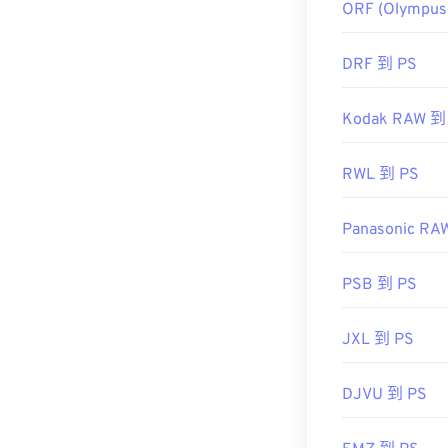
ORF (Olympus
DRF 到 PS
Kodak RAW 到
RWL 到 PS
Panasonic RA
PSB 到 PS
JXL 到 PS
DJVU 到 PS