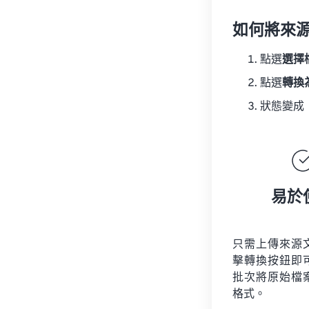
如何將來
點選
選擇
點選
轉換
狀態變成
易於
只需上傳來源
擊轉換按鈕即
批次將原始檔
格式。