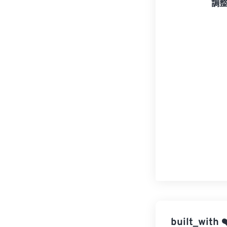
調
built_with
❤