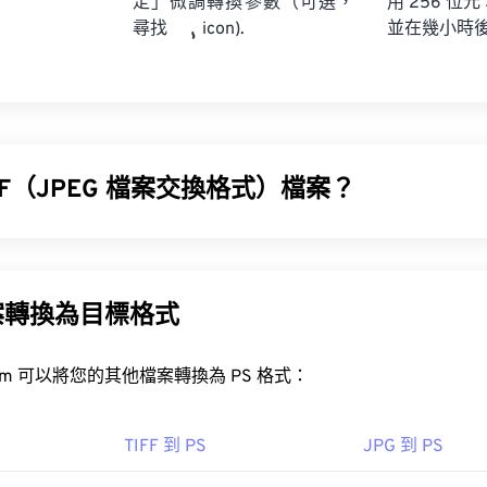
定」微調轉換參數（可選，
用 256 位元
並在幾小時
尋找
icon).
IF（JPEG 檔案交換格式）檔案？
格式 (JFIF) 是一種簡單的檔案類型，便於 JPEG 影像的交換。 J
、JPE、JIF 和 JFI。本質上，您可以將 JFIF 檔案重新命名為這
的壓縮和結構將保持不變。
案轉換為目標格式
FIF 檔案？
FreeConvert.com 可以將您的其他檔案轉換為 PS 格式：
檔案的預設程式是
XnView MP
，它是免費的，並且可以跨平台使用。
TIFF 到 PS
JPG 到 PS
Adobe Media Encoder
Nero Multimedia Suite
PhotoFiltre 