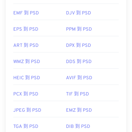
Adobe Photoshop 是開啟 PSD 檔案最常用的程式。
開發人員：
柯達
GNU 影像處理程式（也稱為 GIMP）是 Adobe 產品
EMF 到 PSD
DJV 到 PSD
首次發布：
的免費替代方案。
1996
EPS 到 PSD
PPM 到 PSD
由於 PSD 檔案體積較大，因此不易傳輸、儲存或共
ART 到 PSD
DPX 到 PSD
用。為了解決這個問題，PSD 通常會轉換為可以壓
縮資料的檔案格式。
WMZ 到 PSD
DDS 到 PSD
轉換為 JPEG
有損
HEIC 到 PSD
無損壓縮
AVIF 到 PSD
PCX 到 PSD
TIF 到 PSD
開發人員：
Adobe 公司
初始發佈日期：
1990 年 2 月 19 日
JPEG 到 PSD
EMZ 到 PSD
實用連結：
TGA 到 PSD
DIB 到 PSD
https://www.lifewire.com/psd-file-2622194