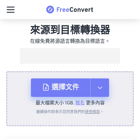
來源到目標轉換器
在線免費將源語言轉換為目標語言。
選擇文件
最大檔案大小 1GB.
報名
更多內容
來自裝置
繼續操作即表示您同意我們的
使用條款
。
來自 Dropbox