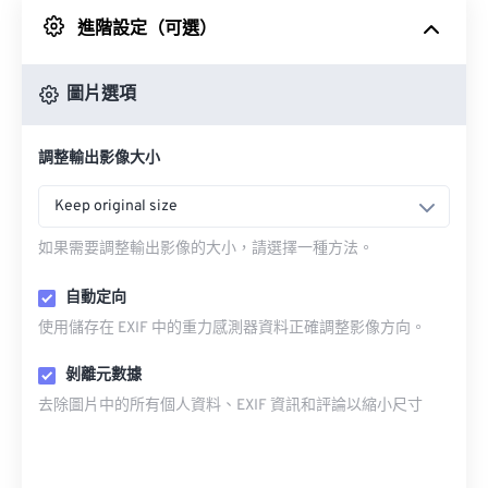
進階設定（可選）
來自 Google 雲端硬碟
圖片選項
來自 OneDrive
調整輸出影像大小
來自網址
Keep original size
如果需要調整輸出影像的大小，請選擇一種方法。
自動定向
使用儲存在 EXIF 中的重力感測器資料正確調整影像方向。
剝離元數據
去除圖片中的所有個人資料、EXIF 資訊和評論以縮小尺寸