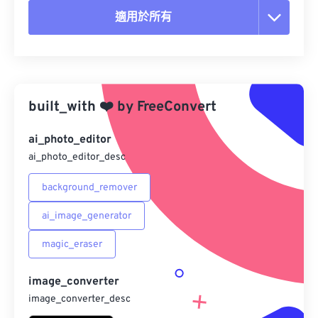
適用於所有
重置所有選項
應用預設
built_with
❤️
by
FreeConvert
另存為預設
ai_photo_editor
ai_photo_editor_desc
background_remover
ai_image_generator
magic_eraser
image_converter
image_converter_desc