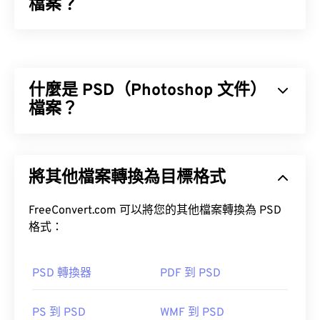
檔案？
柯達 DC120 數位相機 RAW (KDC) 是一種過時的
raw
檔案格式，它以
DC50
相機生產，然後繼續生產
像
素
電荷耦合元件 (CCD) 感測器
。當時，KDC 格式是
什麼是 PSD（Photoshop 文件）
對早期柯達 DC 系列數位相機（在 20 世紀 90 年代
至 21 世紀初非常流行）所拍攝的原始影像的改進。
檔案？
如何開啟 KDC 檔案？ 在支援這種檔案格式時，柯達
會在相機中附帶一張光碟 (CD)，其中包含 Kodak
Photoshop 文件 (PSD) 是
Adobe Photoshop
的預設
Picture Transfer 軟體。根據您目前的作業系統，程
檔案類型，Adobe Photoshop 是一款功能強大且複
式可能可以運行，也可能無法運行。您可以嘗試使用
將其他檔案轉換為目標格式
雜的圖形設計程式。
支援 KDC 檔案的更現代的程序，例如
Adobe
Photoshop Lightroom (Lightroom)
，它可在
FreeConvert.com 可以將您的其他檔案轉換為 PSD
Microsoft Windows 和 macOS 上運行。
格式：
darktable
開
源
PSD 轉換器
PDF 到 PSD
ACDSee Photo
如何開啟 PSD 檔案？
Manager
HDR Darkroom
Corel PaintShop
PS 到 PSD
WMF 到 PSD
Pro