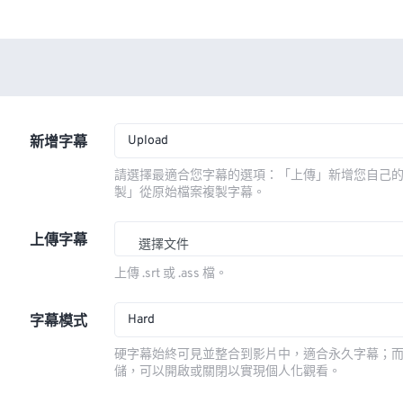
Upload
新增字幕
請選擇最適合您字幕的選項：「上傳」新增您自己
製」從原始檔案複製字幕。
上傳字幕
選擇文件
上傳 .srt 或 .ass 檔。
Hard
字幕模式
硬字幕始終可見並整合到影片中，適合永久字幕；
儲，可以開啟或關閉以實現個人化觀看。