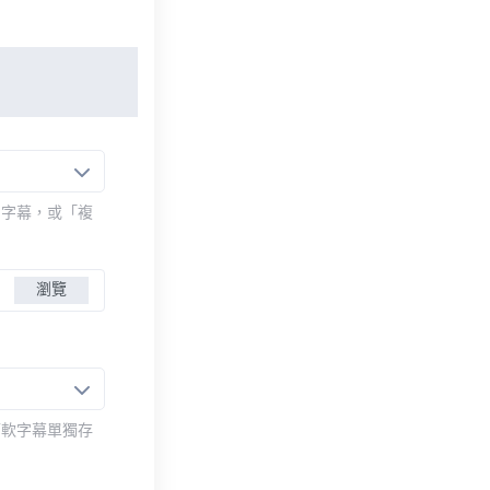
的字幕，或「複
瀏覽
而軟字幕單獨存