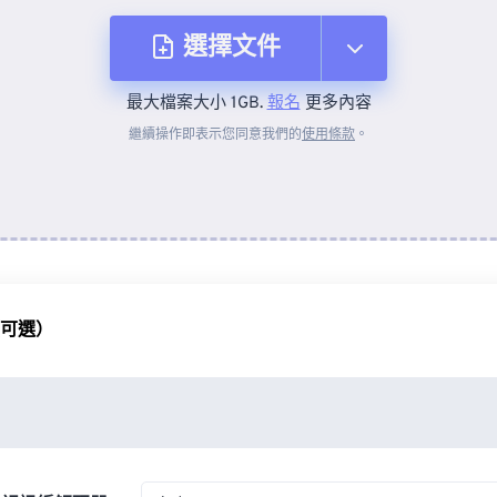
選擇文件
最大檔案大小 1GB.
報名
更多內容
來自裝置
繼續操作即表示您同意我們的
使用條款
。
來自 Dropbox
來自 Google 雲端硬碟
（可選）
來自 OneDrive
來自網址