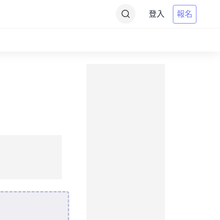
登入
報名