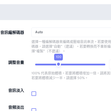
Auto
音訊編解碼器
選擇一種編解碼器來編碼或壓縮音訊串流。若要使
碼器，請選擇“自動”（建議）。若要轉換而不重新
擇“複製”（不建議）。
100
調整音量
100% 代表原始體積。若要將體積增加一倍，請將其增
若要將體積減少一半，請選擇 50%。
音訊淡入
音頻淡出