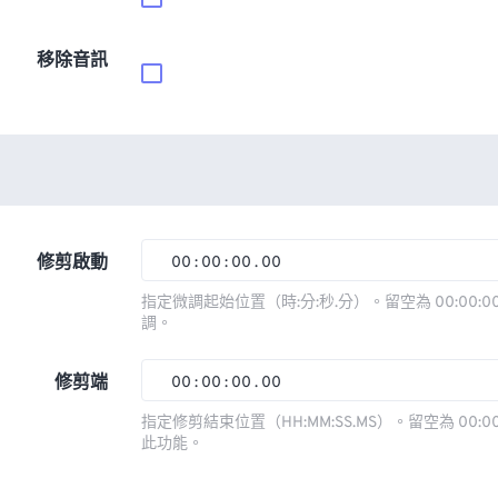
移除音訊
修剪啟動
00
:
00
:
00
.
00
00
00
00
00
指定微調起始位置（時:分:秒.分）。留空為 00:00:00
調。
01
01
01
01
02
02
02
02
修剪端
00
:
00
:
00
.
00
03
03
03
03
00
00
00
00
指定修剪結束位置（HH:MM:SS.MS）。留空為 00:00
此功能。
04
04
04
04
01
01
01
01
05
05
05
05
02
02
02
02