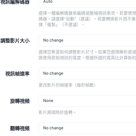
Auto
視訊編解碼器
選擇一種編解碼器來編碼或壓縮視訊串流。若要使
碼器，請選擇“自動”（建議）。若要轉換影片而不
擇「複製」（不建議）。
No change
調整影片大小
選擇您希望如何調整影片尺寸。如果您選擇解析度
將使用原始視訊的寬度，根據所選的寬高比計算新
No change
視訊幀速率
更改影片的幀速率（每秒幀數）
None
旋轉視頻
影片將順時針旋轉。
No change
翻轉視頻