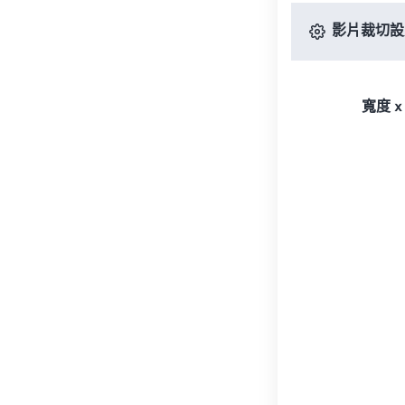
影片裁切設
寬度 