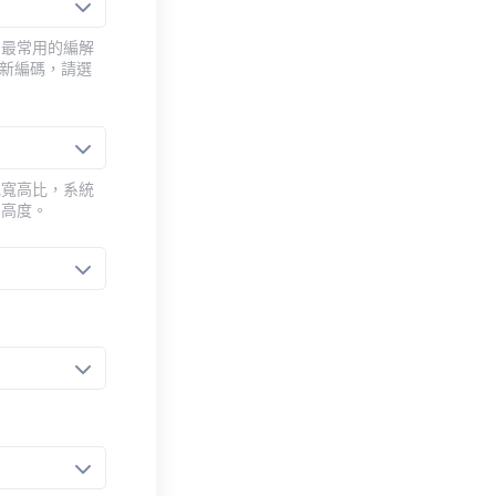
用最常用的編解
重新編碼，請選
或寬高比，系統
的高度。