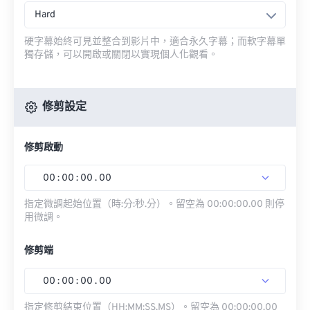
Hard
硬字幕始終可見並整合到影片中，適合永久字幕；而軟字幕單
獨存儲，可以開啟或關閉以實現個人化觀看。
修剪設定
修剪啟動
00
:
00
:
00
.
00
指定微調起始位置（時:分:秒.分）。留空為 00:00:00.00 則停
用微調。
修剪端
00
:
00
:
00
.
00
指定修剪結束位置（HH:MM:SS.MS）。留空為 00:00:00.00