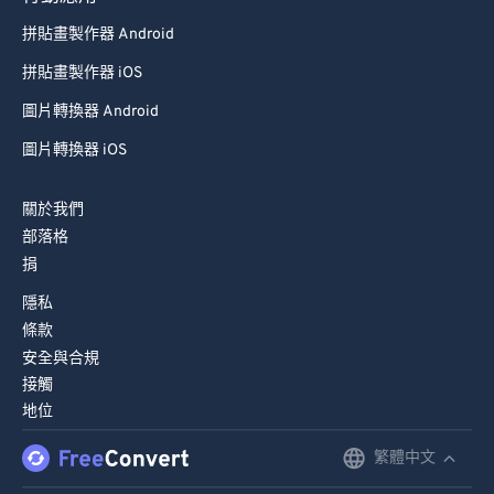
89
89
拼貼畫製作器 Android
90
90
拼貼畫製作器 iOS
91
91
圖片轉換器 Android
92
92
圖片轉換器 iOS
93
93
94
94
關於我們
部落格
95
95
捐
96
96
隱私
97
97
條款
98
98
安全與合規
接觸
99
99
地位
繁體中文
English