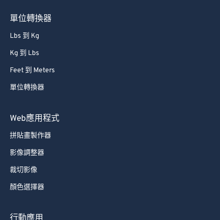
76
76
單位轉換器
77
77
Lbs 到 Kg
78
78
Kg 到 Lbs
79
79
Feet 到 Meters
80
80
單位轉換器
81
81
82
82
Web應用程式
83
83
拼貼畫製作器
84
84
影像調整器
85
85
裁切影像
86
86
顏色選擇器
87
87
88
88
行動應用