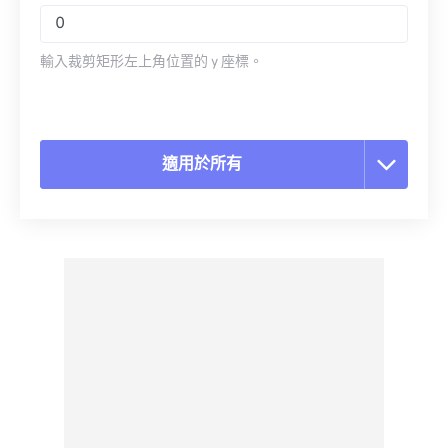
輸入裁剪矩形左上角位置的 y 座標。
適用於所有
重置所有選項
應用預設
另存為預設