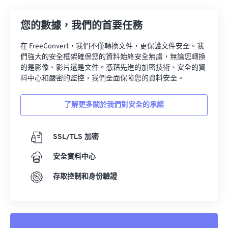
23
23
23
23
23
23
23
23
24
24
24
24
24
24
您的數據，我們的首要任務
25
25
25
25
25
25
在 FreeConvert，我們不僅轉換文件，更保護文件安全。我
們強大的安全框架確保您的資料始終安全無虞，無論您轉換
26
26
26
26
26
26
的是影像、影片還是文件。憑藉先進的加密技術、安全的資
27
27
27
27
27
27
料中心和嚴密的監控，我們全面保障您的資料安全。
28
28
28
28
28
28
了解更多關於我們對安全的承諾
29
29
29
29
29
29
30
30
30
30
30
30
SSL/TLS 加密
31
31
31
31
31
31
安全資料中心
32
32
32
32
32
32
存取控制和身份驗證
33
33
33
33
33
33
34
34
34
34
34
34
35
35
35
35
35
35