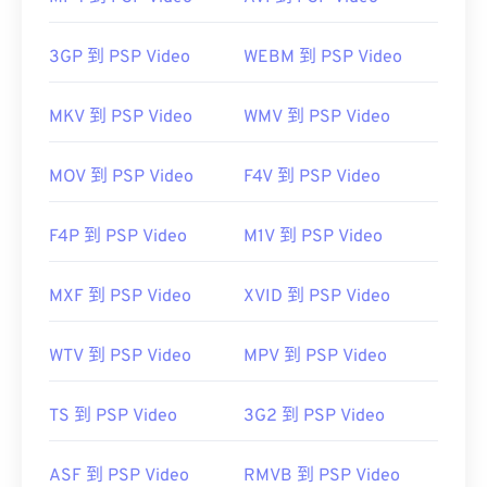
預設情況下，FLV 檔案會在
Adobe
產品中打開，例
3GP 到 PSP Video
WEBM 到 PSP Video
如
Animate Creative Cloud
(Animation-
software.html" target="_blank">Animate Creative
MKV 到 PSP Video
WMV 到 PSP Video
Cloud (AniMmate CC-a
href="https.com/9.com/html/html/html/Pet.comS.com
target="_blank">Flash。在 Adobe Flash 7 及更高版
MOV 到 PSP Video
F4V 到 PSP Video
本中開啟效果最佳。
F4P 到 PSP Video
M1V 到 PSP Video
MXF 到 PSP Video
XVID 到 PSP Video
由於 FLV 基於開放標準，因此可以在許多非 Adobe
產品中開啟。其他可以開啟 FLV 的程式包括
VLC 媒
WTV 到 PSP Video
MPV 到 PSP Video
體播放器
、
Zoom Player
、
Eltima Elmedia播放器
，
以及
其他
。
TS 到 PSP Video
3G2 到 PSP Video
開發者：
Adobe
ASF 到 PSP Video
RMVB 到 PSP Video