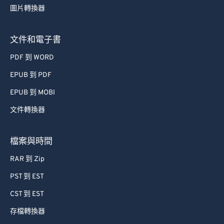
圖片轉換器
63
63
64
64
文件和電子書
65
65
PDF 到 WORD
66
66
EPUB 到 PDF
67
67
EPUB 到 MOBI
68
68
文件轉換器
69
69
70
70
檔案與時間
71
71
RAR 到 Zip
72
72
PST 到 EST
73
73
CST 到 EST
74
74
存檔轉換器
75
75