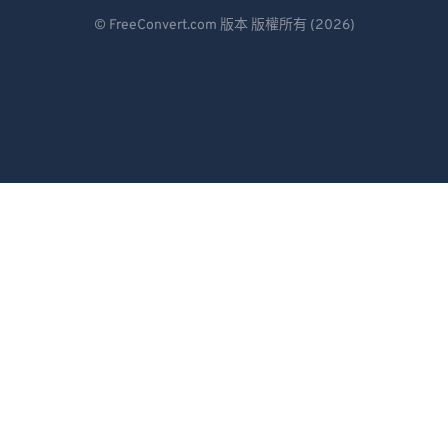
Deutsch
© FreeConvert.com 版本 版權所有 (2026)
Español
Français
Português
Italiano
Dutch
日本語
简体中文
繁體中文
한국어
Svenska