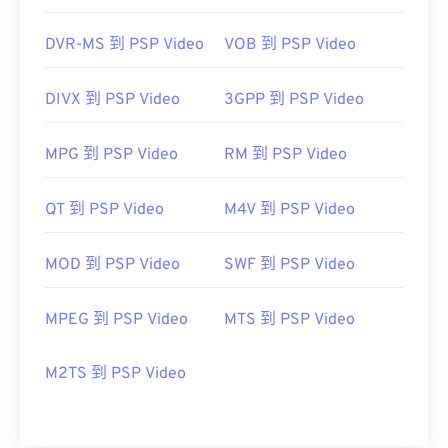
初始發布：
2003
實用連結：
DVR-MS 到 PSP Video
VOB 到 PSP Video
https://en.wikipedia.org/wiki/Flash_Video
DIVX 到 PSP Video
3GPP 到 PSP Video
MPG 到 PSP Video
RM 到 PSP Video
QT 到 PSP Video
M4V 到 PSP Video
MOD 到 PSP Video
SWF 到 PSP Video
MPEG 到 PSP Video
MTS 到 PSP Video
M2TS 到 PSP Video