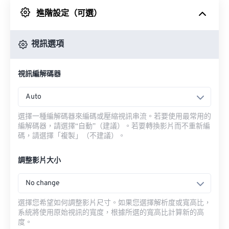
進階設定（可選）
來自 Google 雲端硬碟
視訊選項
來自 OneDrive
視訊編解碼器
來自網址
Auto
選擇一種編解碼器來編碼或壓縮視訊串流。若要使用最常用的
編解碼器，請選擇“自動”（建議）。若要轉換影片而不重新編
碼，請選擇「複製」（不建議）。
調整影片大小
No change
選擇您希望如何調整影片尺寸。如果您選擇解析度或寬高比，
系統將使用原始視訊的寬度，根據所選的寬高比計算新的高
度。