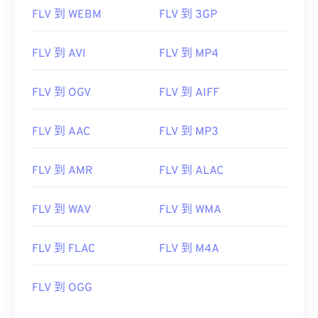
FLV 到 WEBM
FLV 到 3GP
00
00
00
00
00
00
00
00
FLV 到 AVI
FLV 到 MP4
00
00
00
00
00
00
00
00
FLV 到 OGV
FLV 到 AIFF
01
01
01
01
01
01
01
01
FLV 到 AAC
FLV 到 MP3
02
02
02
02
02
02
02
02
03
03
03
03
03
03
03
03
FLV 到 AMR
FLV 到 ALAC
04
04
04
04
04
04
04
04
FLV 到 WAV
FLV 到 WMA
05
05
05
05
05
05
05
05
06
06
06
06
06
06
06
06
FLV 到 FLAC
FLV 到 M4A
07
07
07
07
07
07
07
07
08
08
08
08
08
08
08
08
FLV 到 OGG
09
09
09
09
09
09
09
09