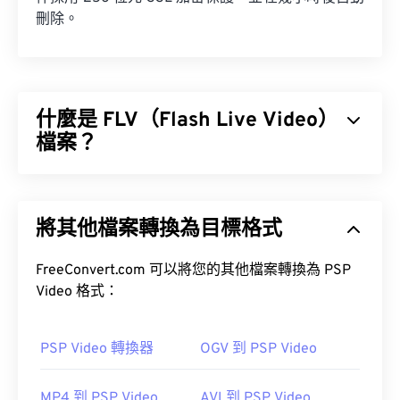
刪除。
什麼是 FLV（Flash Live Video）
檔案？
顧名思義，Flash Live Video (FLV) 是一種 Flash 影片
格式。它是一種流行的格式，主要用於透過網路傳輸
將其他檔案轉換為目標格式
高品質、同步良好的多媒體內容。它也是一種媒體容
器，因此使用編解碼器來壓縮檔案大小。
FreeConvert.com 可以將您的其他檔案轉換為 PSP
ISO/IEC 14496-12:2008
Video 格式：
PSP Video 轉換器
OGV 到 PSP Video
如何開啟 FLV 檔案？
MP4 到 PSP Video
AVI 到 PSP Video