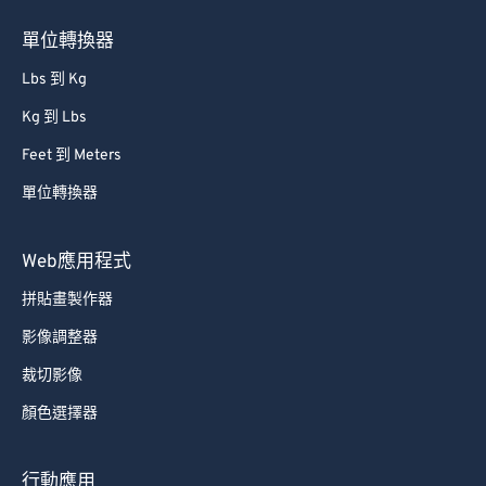
76
76
單位轉換器
77
77
Lbs 到 Kg
78
78
Kg 到 Lbs
79
79
Feet 到 Meters
80
80
單位轉換器
81
81
82
82
Web應用程式
83
83
拼貼畫製作器
84
84
影像調整器
85
85
裁切影像
86
86
顏色選擇器
87
87
88
88
行動應用