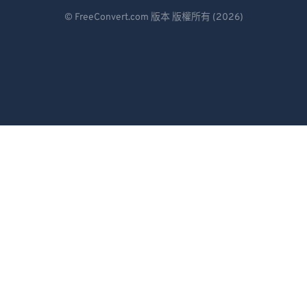
Deutsch
© FreeConvert.com 版本 版權所有 (2026)
Español
Français
Português
Italiano
Dutch
日本語
简体中文
繁體中文
한국어
Svenska