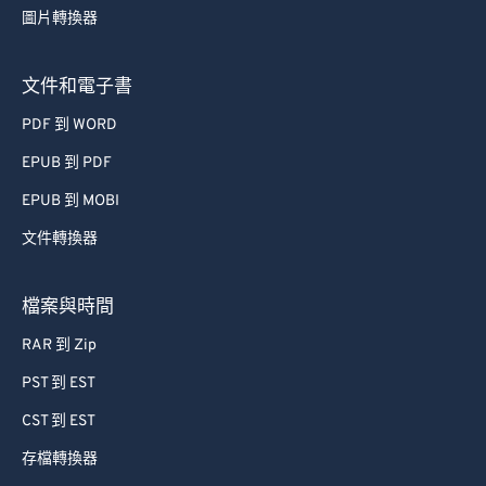
圖片轉換器
63
63
64
64
文件和電子書
65
65
PDF 到 WORD
66
66
EPUB 到 PDF
67
67
EPUB 到 MOBI
68
68
文件轉換器
69
69
70
70
檔案與時間
71
71
RAR 到 Zip
72
72
PST 到 EST
73
73
CST 到 EST
74
74
存檔轉換器
75
75