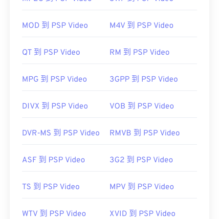
MTS 是攝影機和藍光光碟的標準常用檔案類型。因
此，只需雙擊該文件，即可在幾乎所有作業系統（包
MOD 到 PSP Video
M4V 到 PSP Video
括行動裝置）上開啟它。
Apple 的 Final
QT 到 PSP Video
RM 到 PSP Video
Cut Pro
VLC 媒體播放器
MPG 到 PSP Video
3GPP 到 PSP Video
有時 MTS 檔案體積較大，難以管理和儲存。要減小
檔案大小，只需將 MTS 檔案轉換為 MP4 格式即
DIVX 到 PSP Video
VOB 到 PSP Video
可。
Cnet.com
DVR-MS 到 PSP Video
RMVB 到 PSP Video
開發者：
Panasonic
和
Sony
ASF 到 PSP Video
3G2 到 PSP Video
首次發布：
2006
實用連結：
TS 到 PSP Video
MPV 到 PSP Video
https://en.wikipedia.org/wiki/.m2ts
WTV 到 PSP Video
XVID 到 PSP Video
http://www.blu-raydisc.com/en/languagetest.aspx