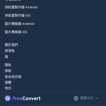
89
89
拼貼畫製作器 Android
90
90
拼貼畫製作器 iOS
91
91
圖片轉換器 Android
92
92
圖片轉換器 iOS
93
93
94
94
關於我們
部落格
95
95
捐
96
96
隱私
97
97
條款
98
98
安全與合規
接觸
99
99
地位
繁體中文
English