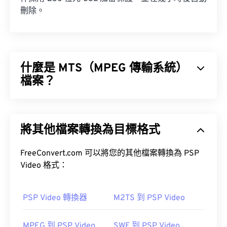
刪除。
什麼是 MTS（MPEG 傳輸系統）
檔案？
MPEG 傳輸系統 (MTS) 是高清 (HD) 攝影機在擷取視
訊和音訊時產生的檔案類型。索尼 (Sony) 和松下
將其他檔案轉換為目標格式
(Panasonic) 開發了 MTS，但佳能 (Canon)、JVC 和
其他攝影機也會創建 MTS 檔案。
FreeConvert.com 可以將您的其他檔案轉換為 PSP
Video 格式：
PSP Video 轉換器
M2TS 到 PSP Video
如何開啟 MTS 檔案？
MPEG 到 PSP Video
SWF 到 PSP Video