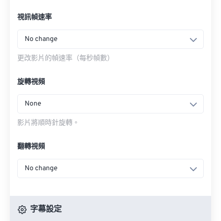
視訊幀速率
No change
更改影片的幀速率（每秒幀數）
旋轉視頻
None
影片將順時針旋轉。
翻轉視頻
No change
字幕設定