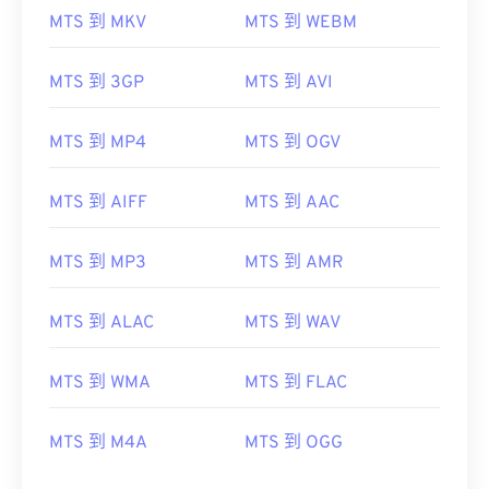
MTS 到 MKV
MTS 到 WEBM
00
00
00
00
00
00
00
00
MTS 到 3GP
MTS 到 AVI
00
00
00
00
00
00
00
00
MTS 到 MP4
MTS 到 OGV
01
01
01
01
01
01
01
01
MTS 到 AIFF
MTS 到 AAC
02
02
02
02
02
02
02
02
03
03
03
03
03
03
03
03
MTS 到 MP3
MTS 到 AMR
04
04
04
04
04
04
04
04
MTS 到 ALAC
MTS 到 WAV
05
05
05
05
05
05
05
05
06
06
06
06
06
06
06
06
MTS 到 WMA
MTS 到 FLAC
07
07
07
07
07
07
07
07
08
08
08
08
08
08
08
08
MTS 到 M4A
MTS 到 OGG
09
09
09
09
09
09
09
09