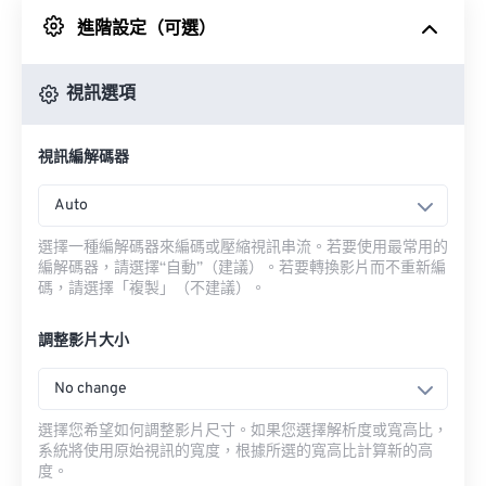
進階設定（可選）
來自 Google 雲端硬碟
視訊選項
來自 OneDrive
視訊編解碼器
來自網址
Auto
選擇一種編解碼器來編碼或壓縮視訊串流。若要使用最常用的
編解碼器，請選擇“自動”（建議）。若要轉換影片而不重新編
碼，請選擇「複製」（不建議）。
調整影片大小
No change
選擇您希望如何調整影片尺寸。如果您選擇解析度或寬高比，
系統將使用原始視訊的寬度，根據所選的寬高比計算新的高
度。