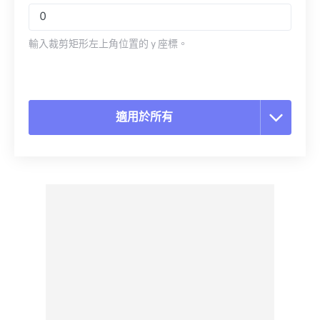
輸入裁剪矩形左上角位置的 y 座標。
適用於所有
重置所有選項
應用預設
另存為預設