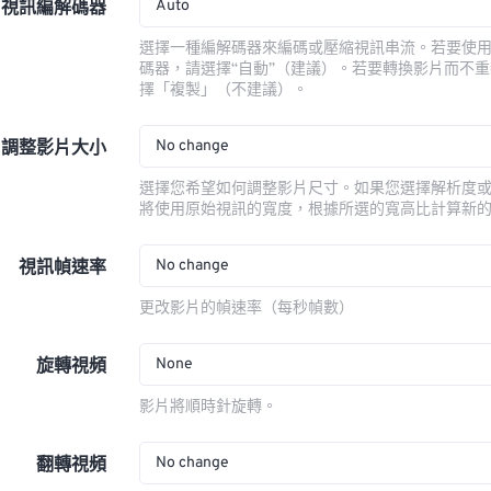
Auto
視訊編解碼器
選擇一種編解碼器來編碼或壓縮視訊串流。若要使
碼器，請選擇“自動”（建議）。若要轉換影片而不
擇「複製」（不建議）。
No change
調整影片大小
選擇您希望如何調整影片尺寸。如果您選擇解析度
將使用原始視訊的寬度，根據所選的寬高比計算新
No change
視訊幀速率
更改影片的幀速率（每秒幀數）
None
旋轉視頻
影片將順時針旋轉。
No change
翻轉視頻