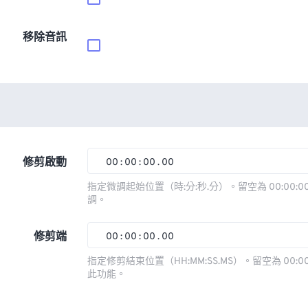
移除音訊
修剪啟動
00
:
00
:
00
.
00
00
00
00
00
指定微調起始位置（時:分:秒.分）。留空為 00:00:00
調。
01
01
01
01
02
02
02
02
修剪端
00
:
00
:
00
.
00
03
03
03
03
00
00
00
00
指定修剪結束位置（HH:MM:SS.MS）。留空為 00:00
此功能。
04
04
04
04
01
01
01
01
05
05
05
05
02
02
02
02