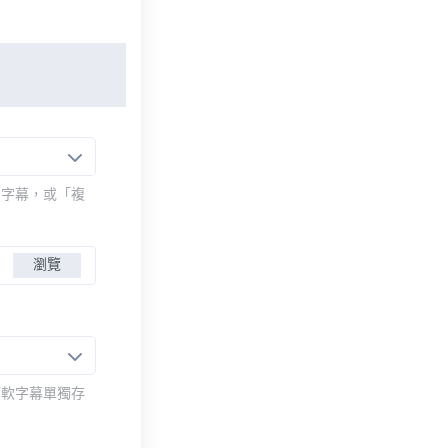
的字幕，或「複
瀏覽
而軟字幕單獨存