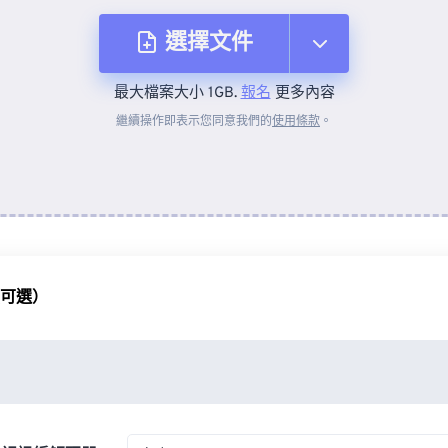
選擇文件
最大檔案大小 1GB.
報名
更多內容
來自裝置
繼續操作即表示您同意我們的
使用條款
。
來自 Dropbox
來自 Google 雲端硬碟
（可選）
來自 OneDrive
來自網址