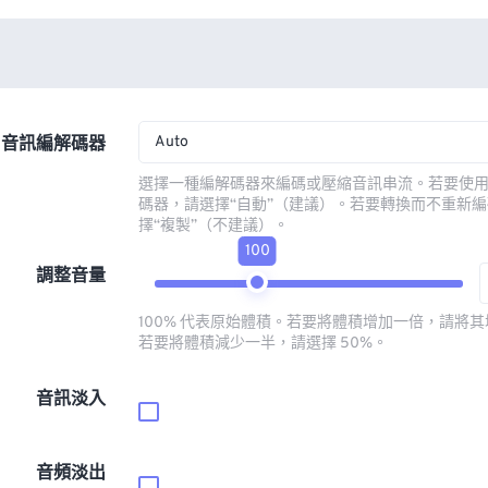
Auto
音訊編解碼器
選擇一種編解碼器來編碼或壓縮音訊串流。若要使
碼器，請選擇“自動”（建議）。若要轉換而不重新
擇“複製”（不建議）。
100
調整音量
100% 代表原始體積。若要將體積增加一倍，請將其增
若要將體積減少一半，請選擇 50%。
音訊淡入
音頻淡出