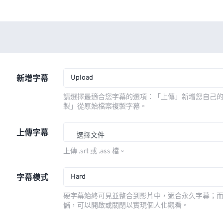
Upload
新增字幕
請選擇最適合您字幕的選項：「上傳」新增您自己
製」從原始檔案複製字幕。
上傳字幕
選擇文件
上傳 .srt 或 .ass 檔。
Hard
字幕模式
硬字幕始終可見並整合到影片中，適合永久字幕；
儲，可以開啟或關閉以實現個人化觀看。