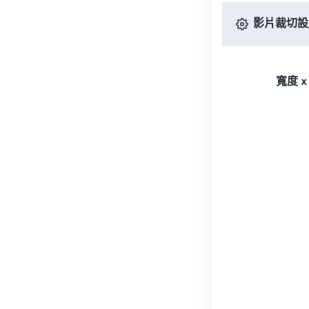
影片裁切設
寬度 