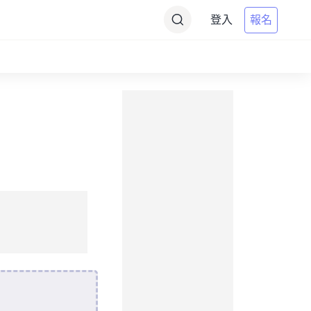
登入
報名