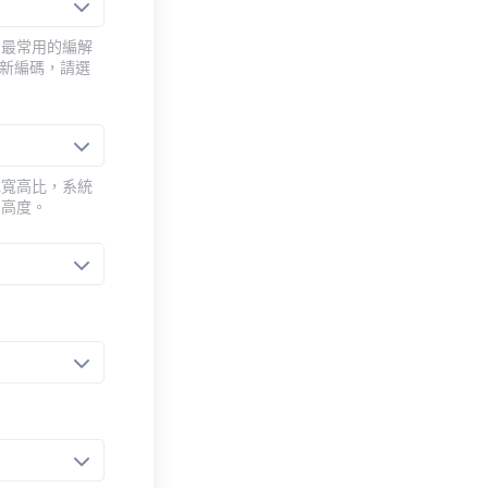
用最常用的編解
重新編碼，請選
或寬高比，系統
的高度。