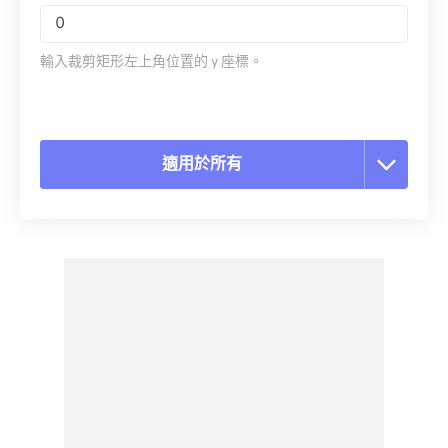
輸入裁剪矩形左上角位置的 y 座標。
適用於所有
重置所有選項
應用預設
另存為預設