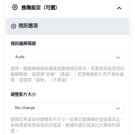
進階設定（可選）
來自 Google 雲端硬碟
視訊選項
來自 OneDrive
視訊編解碼器
來自網址
Auto
選擇一種編解碼器來編碼或壓縮視訊串流。若要使用最常用的
編解碼器，請選擇“自動”（建議）。若要轉換影片而不重新編
碼，請選擇「複製」（不建議）。
調整影片大小
No change
選擇您希望如何調整影片尺寸。如果您選擇解析度或寬高比，
系統將使用原始視訊的寬度，根據所選的寬高比計算新的高
度。