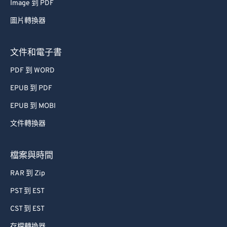
Image 到 PDF
62
62
圖片轉換器
63
63
64
64
文件和電子書
65
65
PDF 到 WORD
66
66
EPUB 到 PDF
67
67
EPUB 到 MOBI
68
68
文件轉換器
69
69
70
70
檔案與時間
71
71
RAR 到 Zip
72
72
PST 到 EST
73
73
CST 到 EST
74
74
存檔轉換器