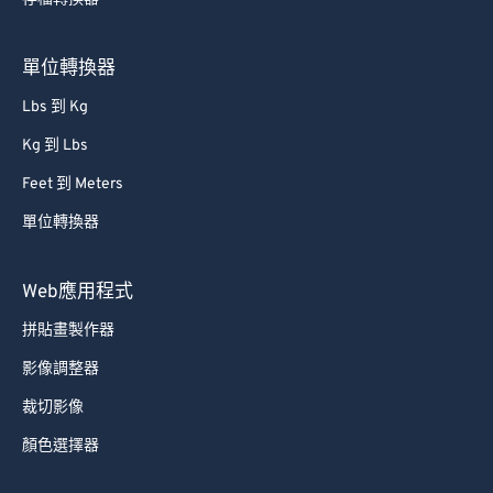
75
75
76
76
單位轉換器
77
77
Lbs 到 Kg
78
78
Kg 到 Lbs
79
79
Feet 到 Meters
80
80
單位轉換器
81
81
82
82
Web應用程式
83
83
拼貼畫製作器
84
84
影像調整器
85
85
裁切影像
86
86
顏色選擇器
87
87
88
88