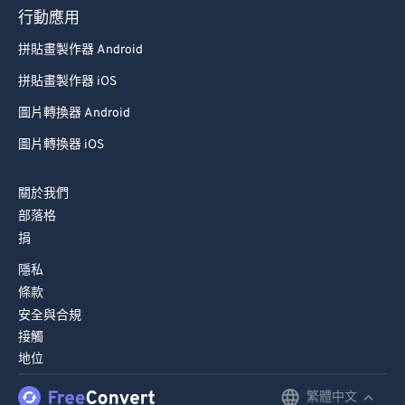
行動應用
89
89
拼貼畫製作器 Android
90
90
拼貼畫製作器 iOS
91
91
圖片轉換器 Android
92
92
圖片轉換器 iOS
93
93
94
94
關於我們
95
95
部落格
捐
96
96
隱私
97
97
條款
98
98
安全與合規
99
99
接觸
地位
繁體中文
English