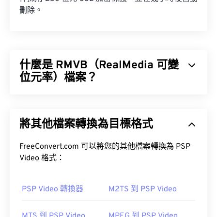
刪除。
什麼是 RMVB（RealMedia 可變
位元率）檔案？
RealMedia 可變位元速率 (RMVB) 是 RealMedia 多
媒體容器格式的擴充。它使用可變位元率 (VBR) 壓
將其他檔案轉換為目標格式
縮，這意味著它會根據多媒體內容片段（例如高動作
場景與低動作場景）的壓縮難易度來調整頻寬。
FreeConvert.com 可以將您的其他檔案轉換為 PSP
Video 格式：
如何開啟 RMVB 檔案？
PSP Video 轉換器
M2TS 到 PSP Video
RealPlayer
支援在 Windows、Mac OS X 和 Linux 系
統中播放 RMVB 檔案。由於 RMVB 由
MTS 到 PSP Video
MPEG 到 PSP Video