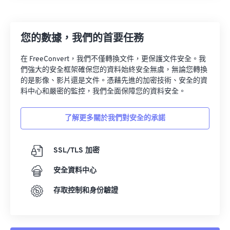
23
23
23
23
23
23
23
23
24
24
24
24
24
24
您的數據，我們的首要任務
25
25
25
25
25
25
在 FreeConvert，我們不僅轉換文件，更保護文件安全。我
26
26
26
26
26
26
們強大的安全框架確保您的資料始終安全無虞，無論您轉換
的是影像、影片還是文件。憑藉先進的加密技術、安全的資
27
27
27
27
27
27
料中心和嚴密的監控，我們全面保障您的資料安全。
28
28
28
28
28
28
了解更多關於我們對安全的承諾
29
29
29
29
29
29
30
30
30
30
30
30
SSL/TLS 加密
31
31
31
31
31
31
安全資料中心
32
32
32
32
32
32
33
33
33
33
33
33
存取控制和身份驗證
34
34
34
34
34
34
35
35
35
35
35
35