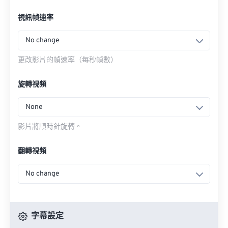
視訊幀速率
No change
更改影片的幀速率（每秒幀數）
旋轉視頻
None
影片將順時針旋轉。
翻轉視頻
No change
字幕設定