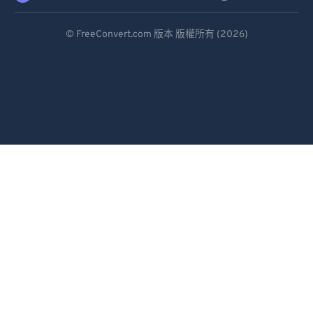
Deutsch
© FreeConvert.com 版本 版權所有 (2026)
Español
Français
Português
Italiano
Dutch
日本語
简体中文
繁體中文
한국어
Svenska