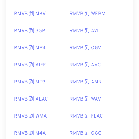
RMVB 到 MKV
RMVB 到 WEBM
00
00
00
00
00
00
00
00
RMVB 到 3GP
RMVB 到 AVI
00
00
00
00
00
00
00
00
RMVB 到 MP4
RMVB 到 OGV
01
01
01
01
01
01
01
01
RMVB 到 AIFF
RMVB 到 AAC
02
02
02
02
02
02
02
02
03
03
03
03
03
03
03
03
RMVB 到 MP3
RMVB 到 AMR
04
04
04
04
04
04
04
04
05
05
05
05
05
05
05
05
RMVB 到 ALAC
RMVB 到 WAV
06
06
06
06
06
06
06
06
RMVB 到 WMA
RMVB 到 FLAC
07
07
07
07
07
07
07
07
08
08
08
08
08
08
08
08
RMVB 到 M4A
RMVB 到 OGG