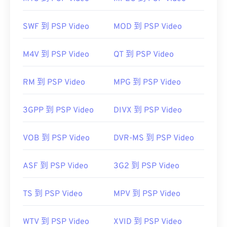
RealNetworks 開發，因此 RealPlayer 是此檔案類型
的預設播放平台。
SWF 到 PSP Video
MOD 到 PSP Video
免費下載
M4V 到 PSP Video
QT 到 PSP Video
其他可以開啟RMVB檔案的軟體包括
VLC媒體播放器
RM 到 PSP Video
MPG 到 PSP Video
和
ALLPlayer
，這兩款軟體都是免費的。請注意，
RMVB是專有格式，而且相對少見；主要用於本地播
3GPP 到 PSP Video
DIVX 到 PSP Video
放文件，而非透過網路串流播放。
VOB 到 PSP Video
DVR-MS 到 PSP Video
開發者：
RealNetworks
初始發布：
2010
ASF 到 PSP Video
3G2 到 PSP Video
實用連結：
TS 到 PSP Video
MPV 到 PSP Video
https://en.wikipedia.org/wiki/RMVB
https://www.realnetworks.com/
WTV 到 PSP Video
XVID 到 PSP Video