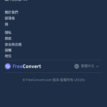
82
82
83
83
關於我們
部落格
84
84
捐
85
85
隱私
86
86
條款
87
87
安全與合規
接觸
88
88
地位
89
89
繁體中文
English
90
90
91
91
Deutsch
© FreeConvert.com 版本 版權所有 (2026)
92
92
Español
93
93
Français
94
94
Português