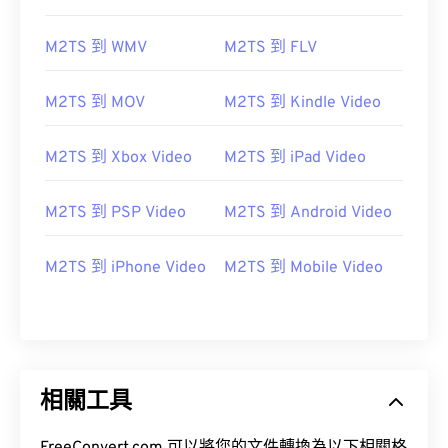
M2TS 到 WMV
M2TS 到 FLV
M2TS 到 MOV
M2TS 到 Kindle Video
M2TS 到 Xbox Video
M2TS 到 iPad Video
M2TS 到 PSP Video
M2TS 到 Android Video
M2TS 到 iPhone Video
M2TS 到 Mobile Video
00
00
00
00
00
00
00
00
00
00
00
00
00
00
00
00
01
01
01
01
01
01
01
01
相關工具
02
02
02
02
02
02
02
02