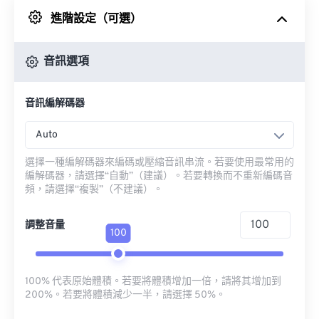
進階設定（可選）
來自 Google 雲端硬碟
音訊選項
來自 OneDrive
音訊編解碼器
來自網址
Auto
選擇一種編解碼器來編碼或壓縮音訊串流。若要使用最常用的
編解碼器，請選擇“自動”（建議）。若要轉換而不重新編碼音
頻，請選擇“複製”（不建議）。
調整音量
100
100% 代表原始體積。若要將體積增加一倍，請將其增加到
200%。若要將體積減少一半，請選擇 50%。