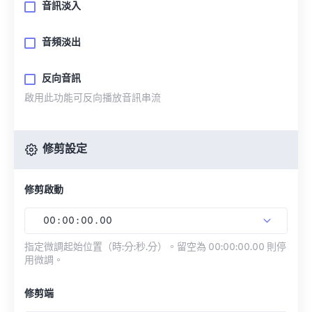
音訊淡入
音頻淡出
反向音訊
啟用此功能可反向播放音訊串流
修剪設定
修剪啟動
00
:
00
:
00
.
00
指定微調起始位置（時:分:秒.分）。留空為 00:00:00.00 則停
用微調。
修剪端