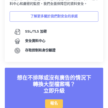
16
16
16
16
16
16
16
16
料中心和嚴密的監控，我們全面保障您的資料安全。
17
17
17
17
17
17
17
17
了解更多關於我們對安全的承諾
18
18
18
18
18
18
18
18
19
19
19
19
19
19
19
19
SSL/TLS 加密
20
20
20
20
20
20
20
20
安全資料中心
21
21
21
21
21
21
21
21
存取控制和身份驗證
22
22
22
22
22
22
22
22
23
23
23
23
23
23
23
23
24
24
24
24
24
24
25
25
25
25
25
25
想在不排隊或沒有廣告的情況下
26
26
26
26
26
26
轉換大型檔案嗎？
立即升級
27
27
27
27
27
27
28
28
28
28
28
28
報名