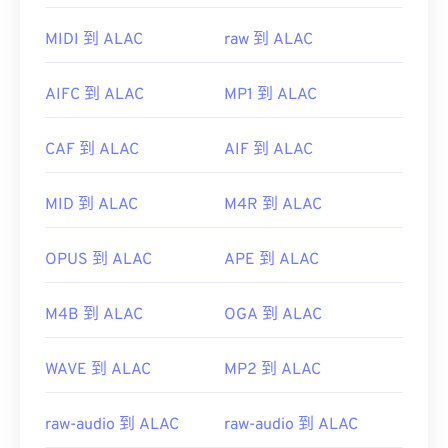
MIDI 到 ALAC
raw 到 ALAC
AIFC 到 ALAC
MP1 到 ALAC
CAF 到 ALAC
AIF 到 ALAC
MID 到 ALAC
M4R 到 ALAC
開發者：
藍光光碟協會
首次發布：
OPUS 到 ALAC
2006年
APE 到 ALAC
實用連結：
M4B 到 ALAC
OGA 到 ALAC
https://en.wikipedia.org/wiki/.m2ts
https://www.lifewire.com/m2ts-file
WAVE 到 ALAC
MP2 到 ALAC
raw-audio 到 ALAC
raw-audio 到 ALAC