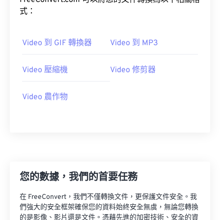
FreeConvert.com 可以將您的文件轉換為以下相關格
03
03
03
03
03
03
03
03
式：
04
04
04
04
04
04
04
04
05
05
05
05
05
05
05
05
Video 到 GIF 轉換器
Video 到 MP3
06
06
06
06
06
06
06
06
Video 壓縮機
Video 修剪器
07
07
07
07
07
07
07
07
08
08
08
08
08
08
08
08
Video 農作物
09
09
09
09
09
09
09
09
10
10
10
10
10
10
10
10
11
11
11
11
11
11
11
11
12
12
12
12
12
12
12
12
13
13
13
13
13
13
13
13
您的數據，我們的首要任務
14
14
14
14
14
14
14
14
在 FreeConvert，我們不僅轉換文件，更保護文件安全。我
15
15
15
15
15
15
15
15
們強大的安全框架確保您的資料始終安全無虞，無論您轉換
的是影像、影片還是文件。憑藉先進的加密技術、安全的資