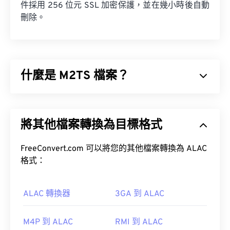
件採用 256 位元 SSL 加密保護，並在幾小時後自動
刪除。
什麼是 M2TS 檔案？
M2TS 是一種用於儲存
藍光
和高級視訊編碼高清
(
AVCHD
) 的容器檔案格式。它是一種專有的數位視
將其他檔案轉換為目標格式
訊和電影檔案類型，通常用於儲存藍光光碟上的加密
內容，供消費者使用。它也支援透過網路進行串流媒
體播放。
FreeConvert.com 可以將您的其他檔案轉換為 ALAC
格式：
如何開啟 M2TS 檔案？
ALAC 轉換器
3GA 到 ALAC
有多種方法可以開啟 M2TS 檔案。在 Windows 系統
中，可以使用
VLC 媒體播放器
或
Picture Motion
Browser 軟體
。
M4P 到 ALAC
RMI 到 ALAC