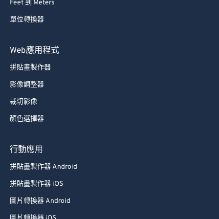
Feet 到 Meters
69
69
單位轉換器
70
70
71
71
Web應用程式
72
72
拼貼畫製作器
73
73
影像調整器
74
74
裁切影像
75
75
顏色選擇器
76
76
77
77
行動應用
78
78
拼貼畫製作器 Android
79
79
拼貼畫製作器 iOS
80
80
圖片轉換器 Android
81
81
圖片轉換器 iOS