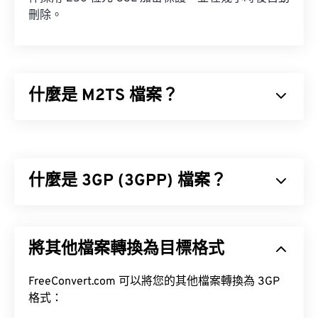
刪除。
什麼是 M2TS 檔案？
M2TS 是一種用於儲存
藍光
和高級視訊編碼高清
(
AVCHD
) 的容器檔案格式。它是一種專有的數位視
訊和電影檔案類型，通常用於儲存藍光光碟上的加密
什麼是 3GP (3GPP) 檔案？
內容，供消費者使用。它也支援透過網路進行串流媒
體播放。
3GPP (3GP) 是一種多媒體容器格式，專為第三代
如何開啟 M2TS 檔案？
(3G) 通用行動通訊系統 (UMTS) 網路設計，UMTS 是
將其他檔案轉換為目標格式
全球行動通訊系統 (GSM) 標準。
有多種方法可以開啟 M2TS 檔案。在 Windows 系統
中，可以使用
VLC 媒體播放器
或
Picture Motion
FreeConvert.com 可以將您的其他檔案轉換為 3GP
Browser 軟體
。
格式：