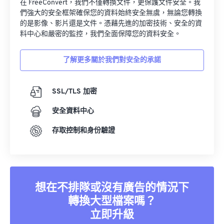
在 FreeConvert，我們不僅轉換文件，更保護文件安全。我
34
34
34
34
34
34
們強大的安全框架確保您的資料始終安全無虞，無論您轉換
35
35
35
35
35
35
的是影像、影片還是文件。憑藉先進的加密技術、安全的資
料中心和嚴密的監控，我們全面保障您的資料安全。
36
36
36
36
36
36
37
37
37
37
37
37
了解更多關於我們對安全的承諾
38
38
38
38
38
38
39
39
39
39
39
39
SSL/TLS 加密
40
40
40
40
40
40
安全資料中心
41
41
41
41
41
41
存取控制和身份驗證
42
42
42
42
42
42
43
43
43
43
43
43
44
44
44
44
44
44
想在不排隊或沒有廣告的情況下
45
45
45
45
45
45
轉換大型檔案嗎？
46
46
46
46
46
46
立即升級