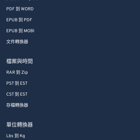
74
74
PDF 到 WORD
75
75
EPUB 到 PDF
76
76
EPUB 到 MOBI
77
77
文件轉換器
78
78
檔案與時間
79
79
80
80
RAR 到 Zip
81
81
PST 到 EST
82
82
CST 到 EST
83
83
存檔轉換器
84
84
單位轉換器
85
85
86
86
Lbs 到 Kg