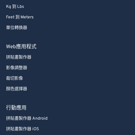
87
87
Kg 到 Lbs
88
88
Feet 到 Meters
89
89
單位轉換器
90
90
Web應用程式
91
91
92
92
拼貼畫製作器
93
93
影像調整器
94
94
裁切影像
95
95
顏色選擇器
96
96
行動應用
97
97
拼貼畫製作器 Android
98
98
99
99
拼貼畫製作器 iOS