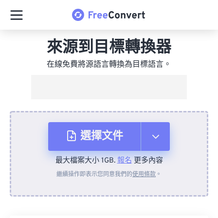
來源到目標轉換器
在線免費將源語言轉換為目標語言。
選擇文件
最大檔案大小 1GB.
報名
更多內容
來自裝置
繼續操作即表示您同意我們的
使用條款
。
來自 Dropbox