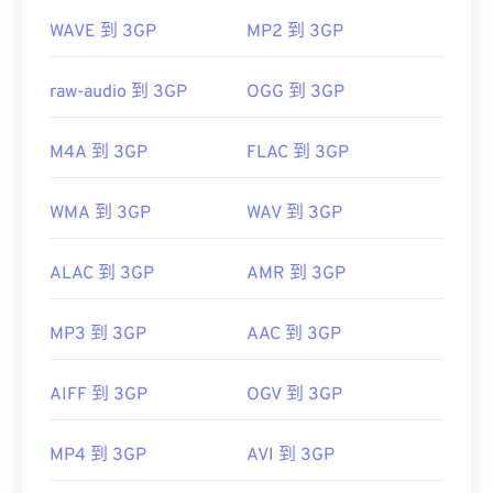
初始版本：
1997
WAVE 到 3GP
MP2 到 3GP
實用連結：
https://en.wikipedia.org/wiki/3GP_and_3G2
raw-audio 到 3GP
OGG 到 3GP
https://www.3gpp.org/
M4A 到 3GP
FLAC 到 3GP
WMA 到 3GP
WAV 到 3GP
ALAC 到 3GP
AMR 到 3GP
MP3 到 3GP
AAC 到 3GP
AIFF 到 3GP
OGV 到 3GP
MP4 到 3GP
AVI 到 3GP