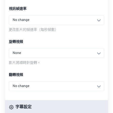
視訊幀速率
No change
更改影片的幀速率（每秒幀數）
旋轉視頻
None
影片將順時針旋轉。
翻轉視頻
No change
字幕設定