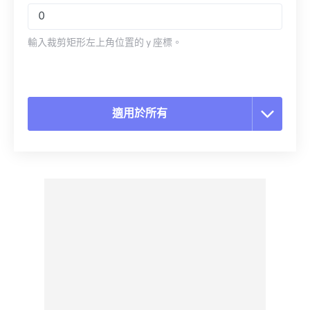
輸入裁剪矩形左上角位置的 y 座標。
適用於所有
重置所有選項
應用預設
另存為預設