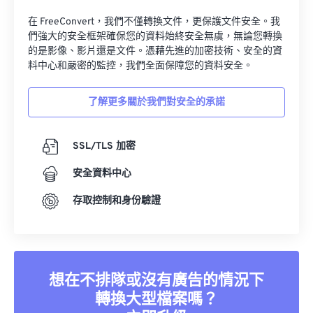
34
34
34
34
34
34
在 FreeConvert，我們不僅轉換文件，更保護文件安全。我
們強大的安全框架確保您的資料始終安全無虞，無論您轉換
35
35
35
35
35
35
的是影像、影片還是文件。憑藉先進的加密技術、安全的資
36
36
36
36
36
36
料中心和嚴密的監控，我們全面保障您的資料安全。
37
37
37
37
37
37
了解更多關於我們對安全的承諾
38
38
38
38
38
38
39
39
39
39
39
39
SSL/TLS 加密
40
40
40
40
40
40
安全資料中心
41
41
41
41
41
41
存取控制和身份驗證
42
42
42
42
42
42
43
43
43
43
43
43
44
44
44
44
44
44
想在不排隊或沒有廣告的情況下
45
45
45
45
45
45
轉換大型檔案嗎？
46
46
46
46
46
46