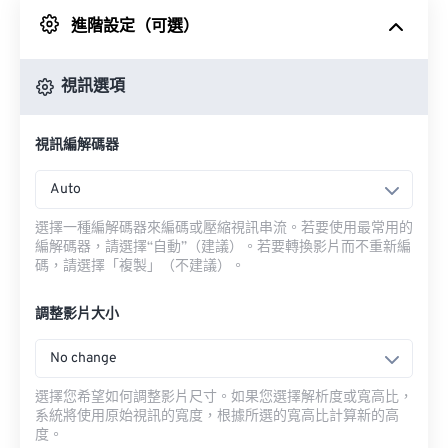
進階設定（可選）
來自 Google 雲端硬碟
視訊選項
來自 OneDrive
視訊編解碼器
來自網址
Auto
選擇一種編解碼器來編碼或壓縮視訊串流。若要使用最常用的
編解碼器，請選擇“自動”（建議）。若要轉換影片而不重新編
碼，請選擇「複製」（不建議）。
調整影片大小
No change
選擇您希望如何調整影片尺寸。如果您選擇解析度或寬高比，
系統將使用原始視訊的寬度，根據所選的寬高比計算新的高
度。