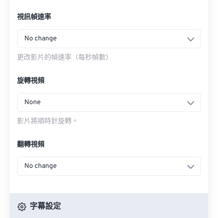
視訊幀速率
No change
更改影片的幀速率（每秒幀數）
旋轉視頻
None
影片將順時針旋轉。
翻轉視頻
No change
字幕設定