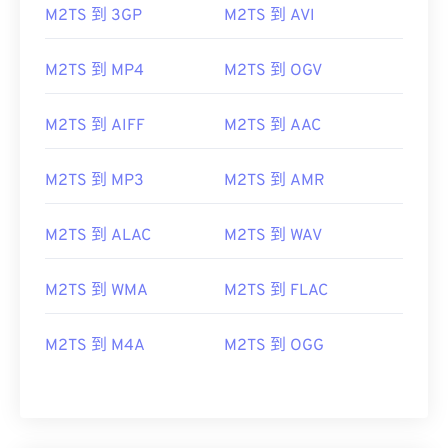
07
07
07
07
07
07
07
07
M2TS 到 3GP
M2TS 到 AVI
08
08
08
08
08
08
08
08
M2TS 到 MP4
M2TS 到 OGV
09
09
09
09
09
09
09
09
10
10
10
10
10
10
10
10
M2TS 到 AIFF
M2TS 到 AAC
11
11
11
11
11
11
11
11
12
12
12
12
12
12
12
12
M2TS 到 MP3
M2TS 到 AMR
13
13
13
13
13
13
13
13
M2TS 到 ALAC
M2TS 到 WAV
14
14
14
14
14
14
14
14
15
15
15
15
15
15
15
15
M2TS 到 WMA
M2TS 到 FLAC
16
16
16
16
16
16
16
16
17
17
17
17
17
17
17
17
M2TS 到 M4A
M2TS 到 OGG
18
18
18
18
18
18
18
18
19
19
19
19
19
19
19
19