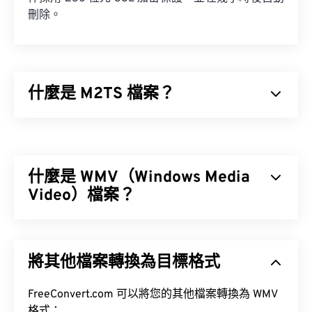
刪除。
什麼是 M2TS 檔案？
M2TS 是一種用於儲存
藍光
和高級視訊編碼高清
(
AVCHD
) 的容器檔案格式。它是一種專有的數位視
訊和電影檔案類型，通常用於儲存藍光光碟上的加密
什麼是 WMV（Windows Media
內容，供消費者使用。它也支援透過網路進行串流媒
體播放。
Video）檔案？
如何開啟 M2TS 檔案？
Windows Media Video (WMV) 是一種常見且廣泛支
援的影片格式。它使用
編解碼器
壓縮檔案大小，從而
有多種方法可以開啟 M2TS 檔案。在 Windows 系統
將其他檔案轉換為目標格式
產生易於管理且能保持視訊品質的檔案。 WMV 檔案
中，可以使用
VLC 媒體播放器
或
Picture Motion
通常封裝在一種名為進階系統格式 (ASF) 的數位容器
Browser 軟體
。
格式中。
FreeConvert.com 可以將您的其他檔案轉換為 WMV
格式：