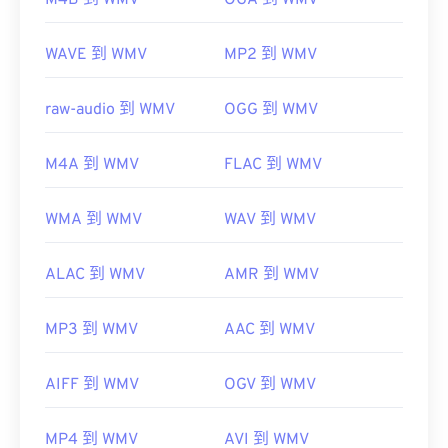
M4B 到 WMV
OGA 到 WMV
初始發佈時間：
1999
相關連結：
WAVE 到 WMV
MP2 到 WMV
https://en.wikipedia.org/wiki/Windows_Media_Video
raw-audio 到 WMV
OGG 到 WMV
https://en.wikipedia.org/wiki/Advanced_Systems_Form
M4A 到 WMV
FLAC 到 WMV
WMA 到 WMV
WAV 到 WMV
ALAC 到 WMV
AMR 到 WMV
MP3 到 WMV
AAC 到 WMV
AIFF 到 WMV
OGV 到 WMV
MP4 到 WMV
AVI 到 WMV