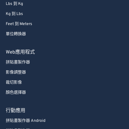
86
86
Lbs 到 Kg
87
87
Kg 到 Lbs
88
88
Feet 到 Meters
89
89
單位轉換器
90
90
91
91
Web應用程式
92
92
拼貼畫製作器
93
93
影像調整器
94
94
裁切影像
95
95
顏色選擇器
96
96
97
97
行動應用
98
98
拼貼畫製作器 Android
99
99