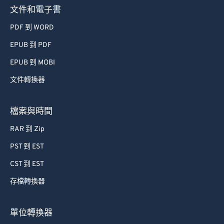
73
73
文件和電子書
74
74
PDF 到 WORD
75
75
EPUB 到 PDF
76
76
EPUB 到 MOBI
77
77
文件轉換器
78
78
79
79
檔案與時間
80
80
RAR 到 Zip
81
81
PST 到 EST
82
82
CST 到 EST
83
83
存檔轉換器
84
84
85
85
單位轉換器