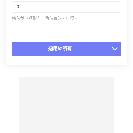
輸入裁剪矩形左上角位置的 y 座標。
適用於所有
重置所有選項
應用預設
另存為預設