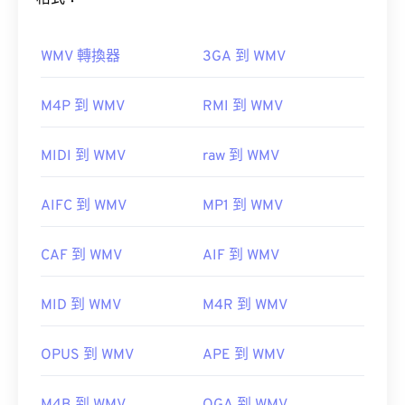
如何開啟 WMV 檔案？
WMV 轉換器
3GA 到 WMV
大多數媒體播放器都可以開啟和讀取 WMV（和
M4P 到 WMV
RMI 到 WMV
ASF）檔案。
VLC 媒體播放器
MIDI 到 WMV
raw 到 WMV
開發者：
藍光光碟協會
AIFC 到 WMV
MP1 到 WMV
首次發布：
2006年
WMV 也很容易轉換為其他影片檔案格式。但是，請
實用連結：
CAF 到 WMV
AIF 到 WMV
注意，轉換過程可能會導致畫質下降。
https://en.wikipedia.org/wiki/.m2ts
HandBrake
MID 到 WMV
M4R 到 WMV
https://www.lifewire.com/m2ts-file
OPUS 到 WMV
APE 到 WMV
開發者：
微軟