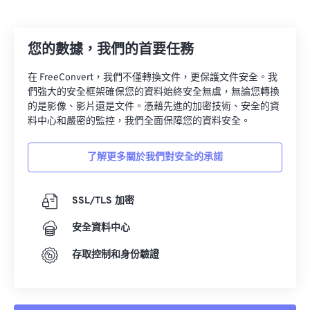
27
27
27
27
27
27
28
28
28
28
28
28
您的數據，我們的首要任務
29
29
29
29
29
29
30
30
30
30
30
30
在 FreeConvert，我們不僅轉換文件，更保護文件安全。我
們強大的安全框架確保您的資料始終安全無虞，無論您轉換
31
31
31
31
31
31
的是影像、影片還是文件。憑藉先進的加密技術、安全的資
32
32
32
32
32
32
料中心和嚴密的監控，我們全面保障您的資料安全。
33
33
33
33
33
33
了解更多關於我們對安全的承諾
34
34
34
34
34
34
35
35
35
35
35
35
SSL/TLS 加密
36
36
36
36
36
36
安全資料中心
37
37
37
37
37
37
存取控制和身份驗證
38
38
38
38
38
38
39
39
39
39
39
39
40
40
40
40
40
40