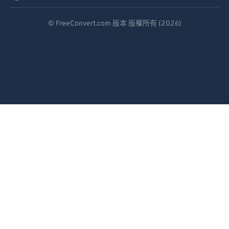
Deutsch
© FreeConvert.com 版本 版權所有 (2026)
Español
Français
Português
Italiano
Dutch
日本語
简体中文
繁體中文
한국어
Svenska