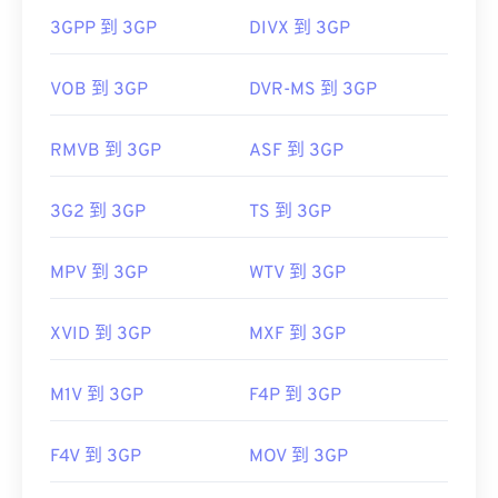
2438562
容於提供此類支援的免費第三方工具。
3GPP 到 3GP
DIVX 到 3GP
https://www.lifewire.com/m4b-file-2621958
AutoGK
將
VOB 到 3GP
DVR-MS 到 3GP
由以下機構開發：
第三代合作夥伴計畫 (3GPP)
RMVB 到 3GP
ASF 到 3GP
初始版本：
1997
3G2 到 3GP
TS 到 3GP
實用連結：
https://en.wikipedia.org/wiki/3GP_and_3G2
MPV 到 3GP
WTV 到 3GP
https://www.3gpp.org/
XVID 到 3GP
MXF 到 3GP
M1V 到 3GP
F4P 到 3GP
F4V 到 3GP
MOV 到 3GP