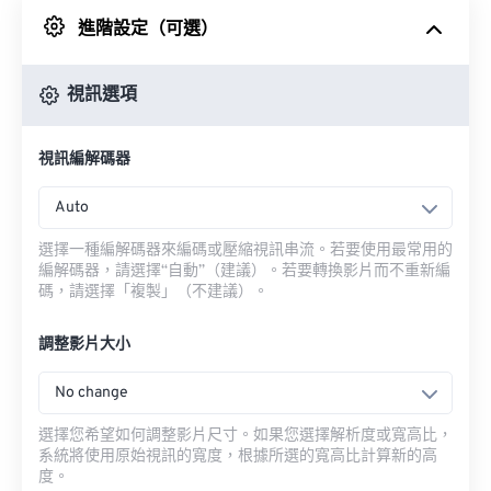
進階設定（可選）
來自 Google 雲端硬碟
視訊選項
來自 OneDrive
視訊編解碼器
來自網址
Auto
選擇一種編解碼器來編碼或壓縮視訊串流。若要使用最常用的
編解碼器，請選擇“自動”（建議）。若要轉換影片而不重新編
碼，請選擇「複製」（不建議）。
調整影片大小
No change
選擇您希望如何調整影片尺寸。如果您選擇解析度或寬高比，
系統將使用原始視訊的寬度，根據所選的寬高比計算新的高
度。