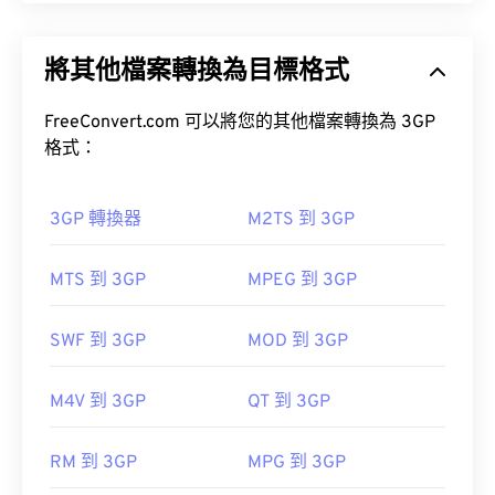
使用實體書籤一樣！
3GPP (3GP) 是一種多媒體容器格式，專為第三代
(3G) 通用行動通訊系統 (UMTS) 網路設計，UMTS 是
將其他檔案轉換為目標格式
全球行動通訊系統 (GSM) 標準。
如何開啟 M4B 檔案？
FreeConvert.com 可以將您的其他檔案轉換為 3GP
格式：
開啟 M4B 檔案的預設程式是
iTunes
。
VLC 媒體播放器
3GP 轉換器
M2TS 到 3GP
如何開啟 3GP 檔案？
MTS 到 3GP
MPEG 到 3GP
在 Windows 系統上，有多種選擇。
開啟 3GP 檔案的最佳應用程式是 Apple 的
QuickTime
。雖然 3GP 是為行動裝置設計的，但這
Windows Media Player
MediaMonkey
SWF 到 3GP
MOD 到 3GP
種檔案格式在大多數作業系統上都可以輕鬆打開，包
MediaMonkey
MediaMonkey
Apple Inc.
括 Linux、Mac 和 Windows。
首次發布：
1999年
M4V 到 3GP
QT 到 3GP
實用連結：
3GP 是一種靈活的檔案格式，支援透過 3GPP
RM 到 3GP
MPG 到 3GP
https://www.lifewire.com/what-is-m4b-format-
Timed Text
新增字幕。它不支援互動式選單，但相