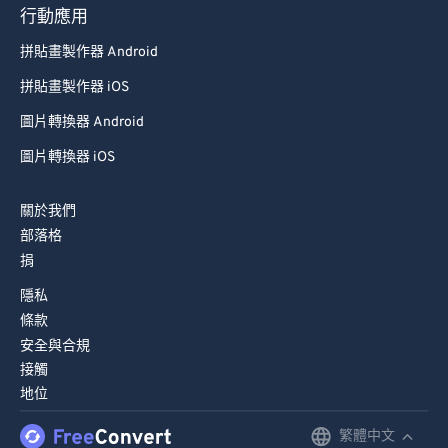
93
93
行動應用
94
94
拼貼畫製作器 Android
95
95
拼貼畫製作器 iOS
96
96
圖片轉換器 Android
97
97
圖片轉換器 iOS
98
98
99
99
關於我們
部落格
捐
隱私
條款
安全與合規
接觸
地位
繁體中文
English