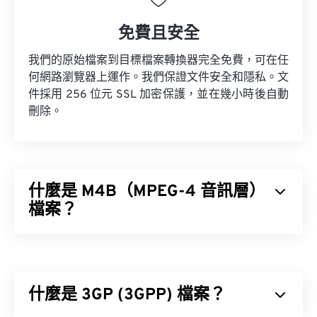
免費且安全
我們的原始檔案到目標檔案轉換器完全免費，可在任
何網路瀏覽器上運作。我們保證文件安全和隱私。文
件採用 256 位元 SSL 加密保護，並在幾小時後自動
刪除。
什麼是 M4B（MPEG-4 音訊層）
檔案？
MPEG-4 音訊層 (M4B) 是一種用於儲存有聲書和播
客的檔案格式，主要儲存 iTunes 上的內容。這種檔
案格式的妙處在於，與 MPEG-Audio Layer
什麼是 3GP (3GPP) 檔案？
III（
MP3
）不同，M4B 可以儲存數位書籤。這項功
能允許讀者暫停並在稍後繼續收聽，就像在紙本書中