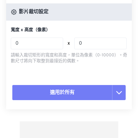
影片裁切設定
寬度 x 高度（像素）
x
請輸入裁切矩形的寬度和高度，單位為像素（0-10000）。奇
數尺寸將向下取整到最接近的偶數。
適用於所有
重置所有選項
應用預設
另存為預設