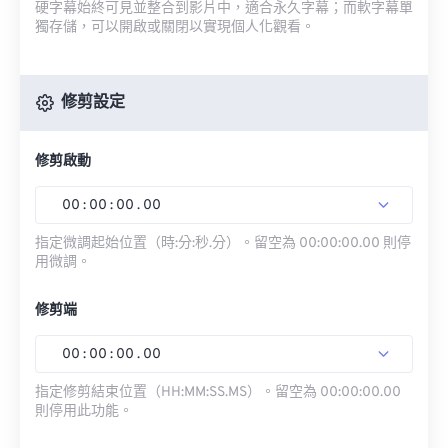
硬字幕始終可見並整合到影片中，適合永久字幕；而軟字幕單
獨存儲，可以開啟或關閉以實現個人化觀看。
修剪設定
修剪啟動
00
:
00
:
00
.
00
指定微調起始位置（時:分:秒.分）。留空為 00:00:00.00 則停
用微調。
修剪端
00
:
00
:
00
.
00
指定修剪結束位置（HH:MM:SS.MS）。留空為 00:00:00.00
則停用此功能。