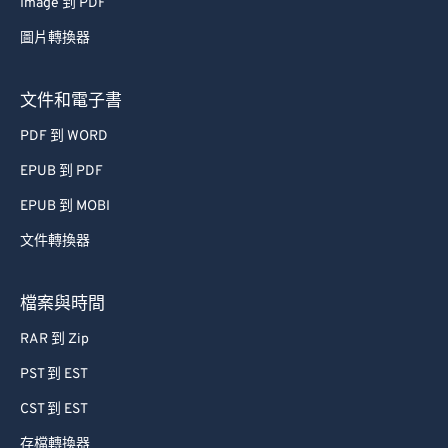
Image 到 PDF
67
67
圖片轉換器
68
68
69
69
文件和電子書
70
70
PDF 到 WORD
71
71
EPUB 到 PDF
72
72
EPUB 到 MOBI
73
73
文件轉換器
74
74
75
75
檔案與時間
76
76
RAR 到 Zip
77
77
PST 到 EST
78
78
CST 到 EST
79
79
存檔轉換器