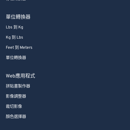
80
80
81
81
單位轉換器
82
82
Lbs 到 Kg
83
83
Kg 到 Lbs
84
84
Feet 到 Meters
85
85
單位轉換器
86
86
87
87
Web應用程式
88
88
拼貼畫製作器
89
89
影像調整器
90
90
裁切影像
91
91
顏色選擇器
92
92