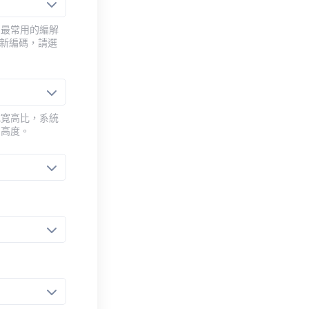
用最常用的編解
重新編碼，請選
或寬高比，系統
的高度。