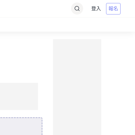
登入
報名