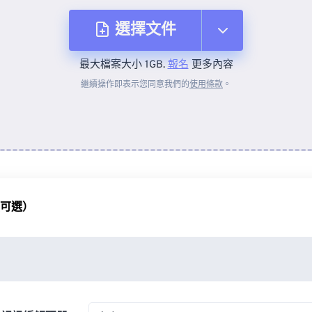
選擇文件
最大檔案大小 1GB.
報名
更多內容
來自裝置
繼續操作即表示您同意我們的
使用條款
。
來自 Dropbox
來自 Google 雲端硬碟
（可選）
來自 OneDrive
來自網址