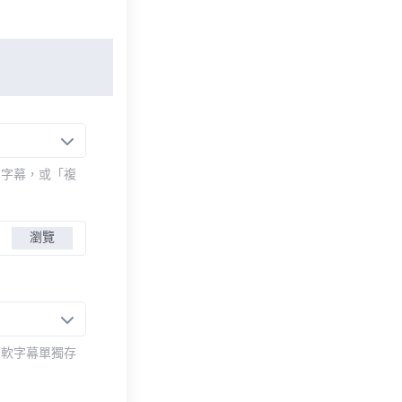
的字幕，或「複
瀏覽
而軟字幕單獨存