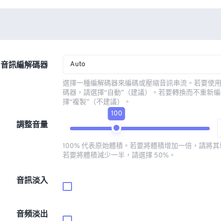
Auto
音訊編解碼器
選擇一種編解碼器來編碼或壓縮音訊串流。若要使
碼器，請選擇“自動”（建議）。若要轉換而不重新
擇“複製”（不建議）。
100
調整音量
100% 代表原始體積。若要將體積增加一倍，請將其增
若要將體積減少一半，請選擇 50%。
音訊淡入
音頻淡出