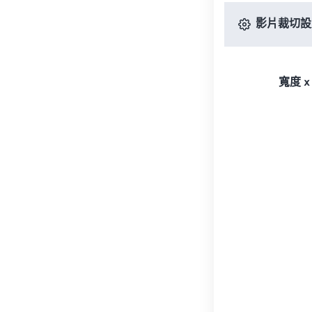
影片裁切設
寬度 