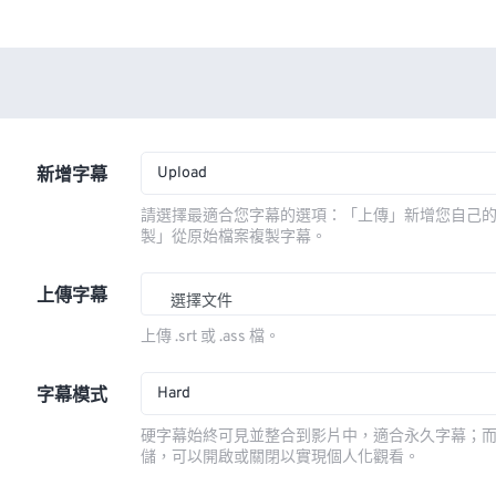
Upload
新增字幕
請選擇最適合您字幕的選項：「上傳」新增您自己
製」從原始檔案複製字幕。
上傳字幕
選擇文件
上傳 .srt 或 .ass 檔。
Hard
字幕模式
硬字幕始終可見並整合到影片中，適合永久字幕；
儲，可以開啟或關閉以實現個人化觀看。