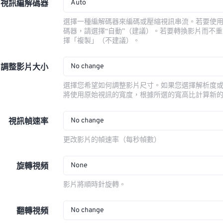
Auto
視訊編解碼器
選擇一種編解碼器來編碼或壓縮視訊串流。若要使
碼器，請選擇“自動”（建議）。若要轉換影片而不
擇「複製」（不建議）。
No change
調整影片大小
選擇您希望如何調整影片尺寸。如果您選擇解析度
將使用原始視訊的寬度，根據所選的寬高比計算新
No change
視訊幀速率
更改影片的幀速率（每秒幀數）
None
旋轉視頻
影片將順時針旋轉。
No change
翻轉視頻