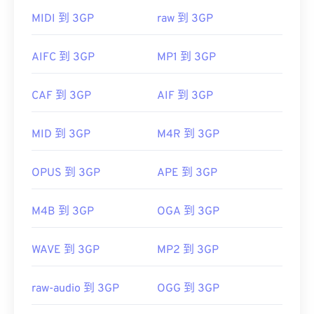
QuickTime
。雖然 3GP 是為行動裝置設計的，但這
MIDI 到 3GP
raw 到 3GP
種檔案格式在大多數作業系統上都可以輕鬆打開，包
括 Linux、Mac 和 Windows。
AIFC 到 3GP
MP1 到 3GP
3GP 是一種靈活的檔案格式，支援透過 3GPP
CAF 到 3GP
AIF 到 3GP
Timed Text
新增字幕。它不支援互動式選單，但相
容於提供此類支援的免費第三方工具。
MID 到 3GP
M4R 到 3GP
AutoGK
將
OPUS 到 3GP
APE 到 3GP
由以下機構開發：
第三代合作夥伴計畫 (3GPP)
M4B 到 3GP
OGA 到 3GP
初始版本：
1997
WAVE 到 3GP
MP2 到 3GP
實用連結：
https://en.wikipedia.org/wiki/3GP_and_3G2
raw-audio 到 3GP
OGG 到 3GP
https://www.3gpp.org/