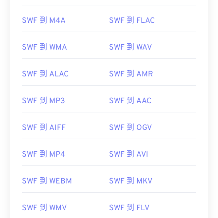
00
00
00
00
00
00
00
00
SWF 到 M4A
SWF 到 FLAC
SWF 到 WMA
SWF 到 WAV
00
00
00
00
00
00
00
00
SWF 到 ALAC
SWF 到 AMR
01
01
01
01
01
01
01
01
02
02
02
02
02
02
02
02
SWF 到 MP3
SWF 到 AAC
03
03
03
03
03
03
03
03
04
04
04
04
04
04
04
04
SWF 到 AIFF
SWF 到 OGV
05
05
05
05
05
05
05
05
SWF 到 MP4
SWF 到 AVI
06
06
06
06
06
06
06
06
07
07
07
07
07
07
07
07
SWF 到 WEBM
SWF 到 MKV
08
08
08
08
08
08
08
08
SWF 到 WMV
SWF 到 FLV
09
09
09
09
09
09
09
09