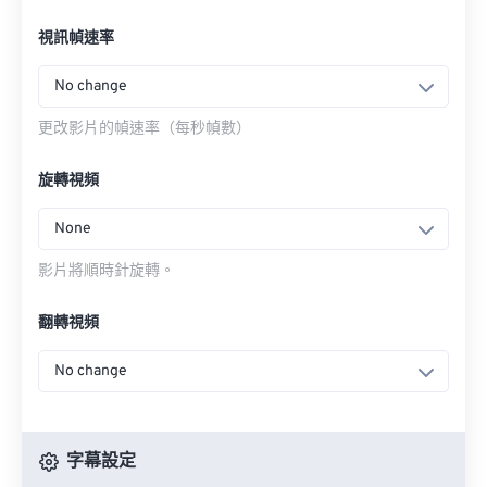
視訊幀速率
No change
更改影片的幀速率（每秒幀數）
旋轉視頻
None
影片將順時針旋轉。
翻轉視頻
No change
字幕設定