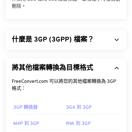
刪除。
什麼是 3GP (3GPP) 檔案？
3GPP (3GP) 是一種多媒體容器格式，專為第三代
(3G) 通用行動通訊系統 (UMTS) 網路設計，UMTS 是
將其他檔案轉換為目標格式
全球行動通訊系統 (GSM) 標準。
FreeConvert.com 可以將您的其他檔案轉換為 3GP
格式：
3GP 轉換器
3GA 到 3GP
如何開啟 3GP 檔案？
M4P 到 3GP
RMI 到 3GP
開啟 3GP 檔案的最佳應用程式是 Apple 的