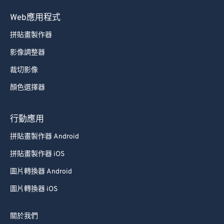
89
89
Web應用程式
90
90
拼貼畫製作器
91
91
影像調整器
92
92
裁切影像
93
93
顏色選擇器
94
94
95
95
行動應用
96
96
拼貼畫製作器 Android
97
97
拼貼畫製作器 iOS
98
98
圖片轉換器 Android
99
99
圖片轉換器 iOS
關於我們