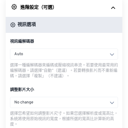
進階設定（可選）
來自 Google 雲端硬碟
視訊選項
來自 OneDrive
視訊編解碼器
來自網址
Auto
選擇一種編解碼器來編碼或壓縮視訊串流。若要使用最常用的
編解碼器，請選擇“自動”（建議）。若要轉換影片而不重新編
碼，請選擇「複製」（不建議）。
調整影片大小
No change
選擇您希望如何調整影片尺寸。如果您選擇解析度或寬高比，
系統將使用原始視訊的寬度，根據所選的寬高比計算新的高
度。