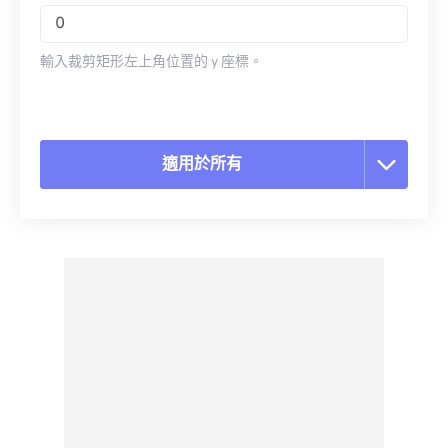
輸入裁剪矩形左上角位置的 y 座標。
適用於所有
重置所有選項
應用預設
另存為預設