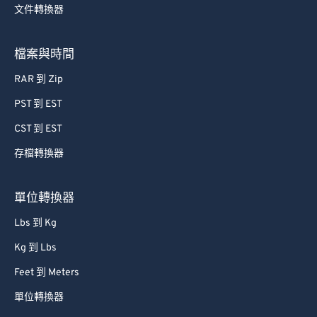
文件轉換器
76
76
77
77
檔案與時間
78
78
RAR 到 Zip
79
79
PST 到 EST
80
80
CST 到 EST
81
81
存檔轉換器
82
82
83
83
單位轉換器
84
84
Lbs 到 Kg
85
85
Kg 到 Lbs
86
86
Feet 到 Meters
87
87
單位轉換器
88
88