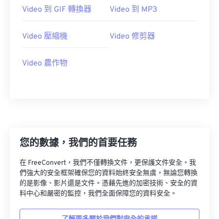
23
23
23
23
23
23
23
23
Video 到 GIF 轉換器
Video 到 MP3
24
24
24
24
24
24
Video 壓縮機
Video 修剪器
25
25
25
25
25
25
26
26
26
26
26
26
Video 農作物
27
27
27
27
27
27
28
28
28
28
28
28
29
29
29
29
29
29
30
30
30
30
30
30
31
31
31
31
31
31
您的數據，我們的首要任務
32
32
32
32
32
32
在 FreeConvert，我們不僅轉換文件，更保護文件安全。我
33
33
33
33
33
33
們強大的安全框架確保您的資料始終安全無虞，無論您轉換
的是影像、影片還是文件。憑藉先進的加密技術、安全的資
34
34
34
34
34
34
料中心和嚴密的監控，我們全面保障您的資料安全。
35
35
35
35
35
35