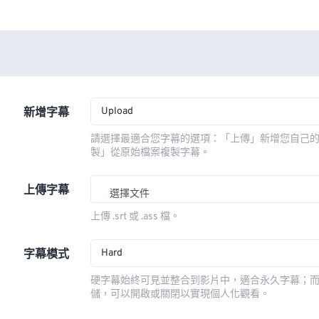
Upload
新增字幕
請選擇最適合您字幕的選項：「上傳」新增您自己
製」從原始檔案複製字幕。
上傳字幕
選擇文件
上傳 .srt 或 .ass 檔。
Hard
字幕模式
硬字幕始終可見並整合到影片中，適合永久字幕；
儲，可以開啟或關閉以實現個人化觀看。