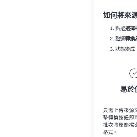
如何將來
點選
選擇
點選
轉換
狀態變成
易於
只需上傳來源
擊轉換按鈕即
批次將原始檔
格式。