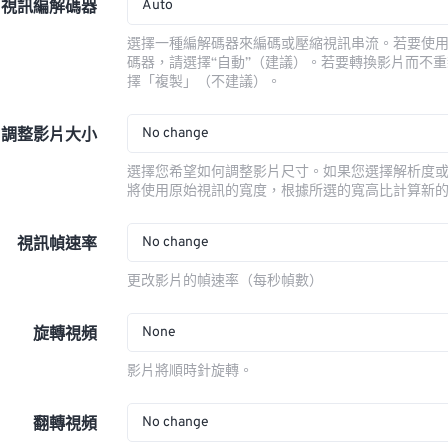
Auto
視訊編解碼器
選擇一種編解碼器來編碼或壓縮視訊串流。若要使
碼器，請選擇“自動”（建議）。若要轉換影片而不
擇「複製」（不建議）。
No change
調整影片大小
選擇您希望如何調整影片尺寸。如果您選擇解析度
將使用原始視訊的寬度，根據所選的寬高比計算新
No change
視訊幀速率
更改影片的幀速率（每秒幀數）
None
旋轉視頻
影片將順時針旋轉。
No change
翻轉視頻