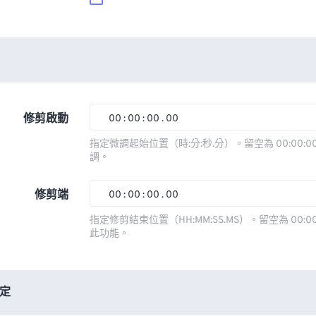
修剪啟動
00
:
00
:
00
.
00
00
00
00
00
指定微調起始位置（時:分:秒.分）。留空為 00:00:00
調。
01
01
01
01
02
02
02
02
修剪端
00
:
00
:
00
.
00
03
03
03
03
00
00
00
00
指定修剪結束位置（HH:MM:SS.MS）。留空為 00:00
此功能。
04
04
04
04
01
01
01
01
05
05
05
05
02
02
02
02
06
06
06
06
03
03
03
03
定
07
07
07
07
04
04
04
04