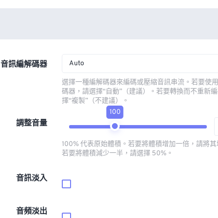
Auto
音訊編解碼器
選擇一種編解碼器來編碼或壓縮音訊串流。若要使
碼器，請選擇“自動”（建議）。若要轉換而不重新
擇“複製”（不建議）。
100
調整音量
100% 代表原始體積。若要將體積增加一倍，請將其增
若要將體積減少一半，請選擇 50%。
音訊淡入
音頻淡出