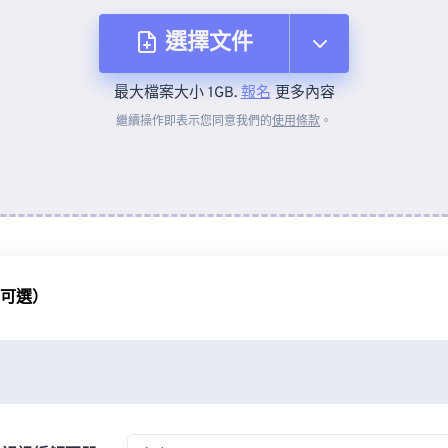
選擇文件
最大檔案大小 1GB.
報名
更多內容
來自裝置
繼續操作即表示您同意我們的
使用條款
。
來自 Dropbox
來自 Google 雲端硬碟
（可選）
來自 OneDrive
來自網址