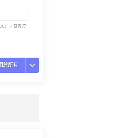
00）。奇數尺
用於所有
置所有選項
用預設
存為預設