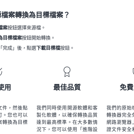
21
21
21
21
18
18
18
18
源檔案轉換為目標檔案？
22
22
22
22
19
19
19
19
23
23
23
23
檔案
按鈕選擇來源檔。
20
20
20
20
24
24
24
為目標檔案
按鈕開始轉換。
21
21
21
21
25
25
25
「完成」後，點選
下載目標檔
按鈕。
22
22
22
22
26
26
26
23
23
23
23
27
27
27
24
24
24
28
28
28
25
25
25
使用
最佳品質
免費
29
29
29
26
26
26
30
30
30
27
27
27
31
31
31
文件，然後點
我們同時使用開源軟體和客
我們的原始
28
28
28
可。您也可以
製化軟體，以確保轉換品質
轉換器完全
32
32
32
29
29
29
案轉換為目標
達到最高標準。在大多數情
網路瀏覽器
33
33
33
況下，您可以使用「進階設
證文件安全
30
30
30