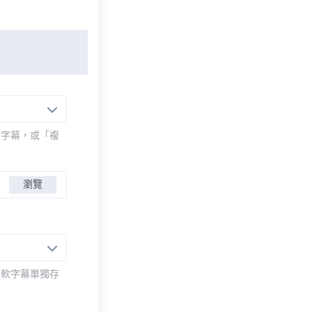
的字幕，或「複
瀏覽
而軟字幕單獨存