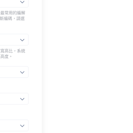
用最常用的編解
重新編碼，請選
或寬高比，系統
的高度。