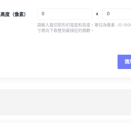
08
08
08
08
05
05
05
05
x
x 高度（像素）
09
09
09
09
06
06
06
06
請輸入裁切矩形的寬度和高度，單位為像素（0-100
10
10
10
10
07
07
07
07
寸將向下取整到最接近的偶數。
11
11
11
11
08
08
08
08
12
12
12
12
09
09
09
09
13
13
13
13
10
10
10
10
適
重
14
14
14
14
11
11
11
11
應
15
15
15
15
12
12
12
12
16
16
16
16
13
13
13
13
另
17
17
17
17
14
14
14
14
18
18
18
18
15
15
15
15
19
19
19
19
16
16
16
16
20
20
20
20
17
17
17
17