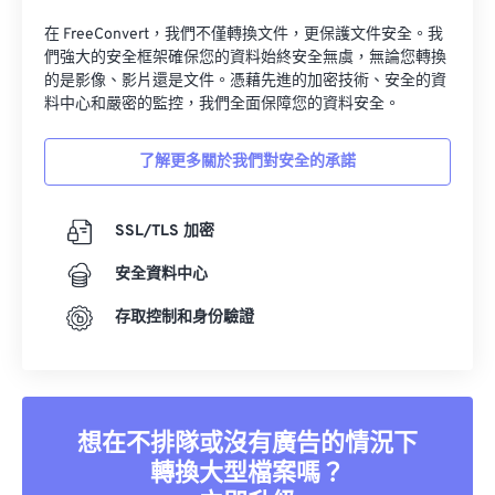
34
34
34
34
34
34
在 FreeConvert，我們不僅轉換文件，更保護文件安全。我
們強大的安全框架確保您的資料始終安全無虞，無論您轉換
35
35
35
35
35
35
的是影像、影片還是文件。憑藉先進的加密技術、安全的資
36
36
36
36
36
36
料中心和嚴密的監控，我們全面保障您的資料安全。
37
37
37
37
37
37
了解更多關於我們對安全的承諾
38
38
38
38
38
38
39
39
39
39
39
39
SSL/TLS 加密
40
40
40
40
40
40
安全資料中心
41
41
41
41
41
41
存取控制和身份驗證
42
42
42
42
42
42
43
43
43
43
43
43
44
44
44
44
44
44
想在不排隊或沒有廣告的情況下
45
45
45
45
45
45
轉換大型檔案嗎？
46
46
46
46
46
46