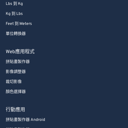
86
86
Lbs 到 Kg
87
87
Kg 到 Lbs
88
88
Feet 到 Meters
89
89
單位轉換器
90
90
91
91
Web應用程式
92
92
拼貼畫製作器
93
93
影像調整器
94
94
裁切影像
95
95
顏色選擇器
96
96
97
97
行動應用
98
98
拼貼畫製作器 Android
99
99