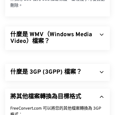
刪除。
什麼是 WMV（Windows Media
Video）檔案？
Windows Media Video (WMV) 是一種常見且廣泛支
援的影片格式。它使用
編解碼器
壓縮檔案大小，從而
產生易於管理且能保持視訊品質的檔案。 WMV 檔案
什麼是 3GP (3GPP) 檔案？
通常封裝在一種名為進階系統格式 (ASF) 的數位容器
格式中。
3GPP (3GP) 是一種多媒體容器格式，專為第三代
(3G) 通用行動通訊系統 (UMTS) 網路設計，UMTS 是
將其他檔案轉換為目標格式
全球行動通訊系統 (GSM) 標準。
如何開啟 WMV 檔案？
FreeConvert.com 可以將您的其他檔案轉換為 3GP
大多數媒體播放器都可以開啟和讀取 WMV（和
格式：