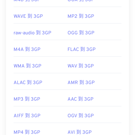
M4B 到 3GP
OGA 到 3GP
初始版本：
1997
WAVE 到 3GP
MP2 到 3GP
實用連結：
https://en.wikipedia.org/wiki/3GP_and_3G2
raw-audio 到 3GP
OGG 到 3GP
https://www.3gpp.org/
M4A 到 3GP
FLAC 到 3GP
WMA 到 3GP
WAV 到 3GP
ALAC 到 3GP
AMR 到 3GP
MP3 到 3GP
AAC 到 3GP
AIFF 到 3GP
OGV 到 3GP
MP4 到 3GP
AVI 到 3GP