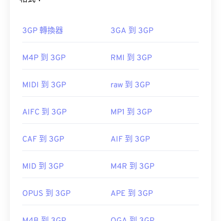
ASF）檔案。
VLC 媒體播放器
3GP 轉換器
3GA 到 3GP
如何開啟 3GP 檔案？
M4P 到 3GP
RMI 到 3GP
開啟 3GP 檔案的最佳應用程式是 Apple 的
WMV 也很容易轉換為其他影片檔案格式。但是，請
QuickTime
。雖然 3GP 是為行動裝置設計的，但這
MIDI 到 3GP
raw 到 3GP
注意，轉換過程可能會導致畫質下降。
種檔案格式在大多數作業系統上都可以輕鬆打開，包
括 Linux、Mac 和 Windows。
HandBrake
AIFC 到 3GP
MP1 到 3GP
3GP 是一種靈活的檔案格式，支援透過 3GPP
CAF 到 3GP
AIF 到 3GP
Timed Text
新增字幕。它不支援互動式選單，但相
開發者：
微軟
容於提供此類支援的免費第三方工具。
初始發佈時間：
1999
MID 到 3GP
M4R 到 3GP
AutoGK
相關連結：
將
OPUS 到 3GP
APE 到 3GP
https://en.wikipedia.org/wiki/Windows_Media_Video
https://en.wikipedia.org/wiki/Advanced_Systems_Form
由以下機構開發：
第三代合作夥伴計畫 (3GPP)