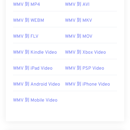
07
07
07
07
07
07
07
07
WMV 到 MP4
WMV 到 AVI
08
08
08
08
08
08
08
08
WMV 到 WEBM
WMV 到 MKV
09
09
09
09
09
09
09
09
10
10
10
10
10
10
10
10
WMV 到 FLV
WMV 到 MOV
11
11
11
11
11
11
11
11
12
12
12
12
12
12
12
12
WMV 到 Kindle Video
WMV 到 Xbox Video
13
13
13
13
13
13
13
13
WMV 到 iPad Video
WMV 到 PSP Video
14
14
14
14
14
14
14
14
15
15
15
15
15
15
15
15
WMV 到 Android Video
WMV 到 iPhone Video
16
16
16
16
16
16
16
16
17
17
17
17
17
17
17
17
WMV 到 Mobile Video
18
18
18
18
18
18
18
18
19
19
19
19
19
19
19
19