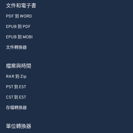
73
73
文件和電子書
74
74
PDF 到 WORD
75
75
EPUB 到 PDF
76
76
EPUB 到 MOBI
77
77
文件轉換器
78
78
79
79
檔案與時間
80
80
RAR 到 Zip
81
81
PST 到 EST
82
82
CST 到 EST
83
83
存檔轉換器
84
84
85
85
單位轉換器