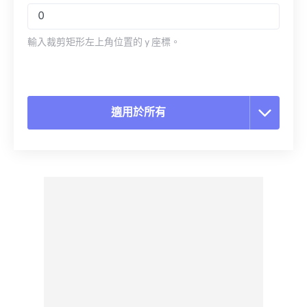
輸入裁剪矩形左上角位置的 y 座標。
適用於所有
重置所有選項
應用預設
另存為預設