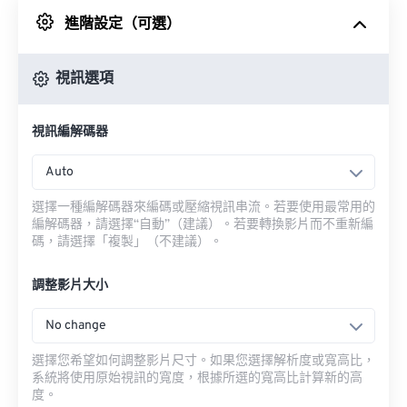
進階設定（可選）
來自 Google 雲端硬碟
視訊選項
來自 OneDrive
視訊編解碼器
來自網址
Auto
選擇一種編解碼器來編碼或壓縮視訊串流。若要使用最常用的
編解碼器，請選擇“自動”（建議）。若要轉換影片而不重新編
碼，請選擇「複製」（不建議）。
調整影片大小
No change
選擇您希望如何調整影片尺寸。如果您選擇解析度或寬高比，
系統將使用原始視訊的寬度，根據所選的寬高比計算新的高
度。