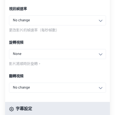
視訊幀速率
No change
更改影片的幀速率（每秒幀數）
旋轉視頻
None
影片將順時針旋轉。
翻轉視頻
No change
字幕設定