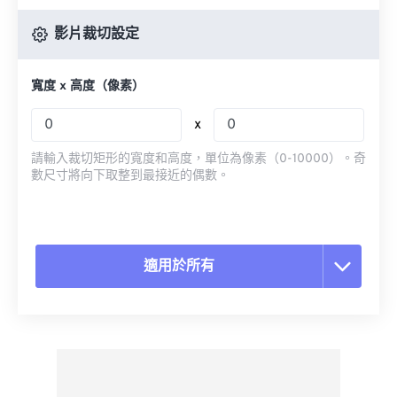
影片裁切設定
寬度 x 高度（像素）
x
請輸入裁切矩形的寬度和高度，單位為像素（0-10000）。奇
數尺寸將向下取整到最接近的偶數。
適用於所有
重置所有選項
應用預設
另存為預設