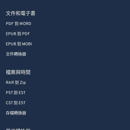
68
68
文件和電子書
69
69
PDF 到 WORD
70
70
EPUB 到 PDF
71
71
72
72
EPUB 到 MOBI
73
73
文件轉換器
74
74
檔案與時間
75
75
RAR 到 Zip
76
76
PST 到 EST
77
77
CST 到 EST
78
78
79
79
存檔轉換器
80
80