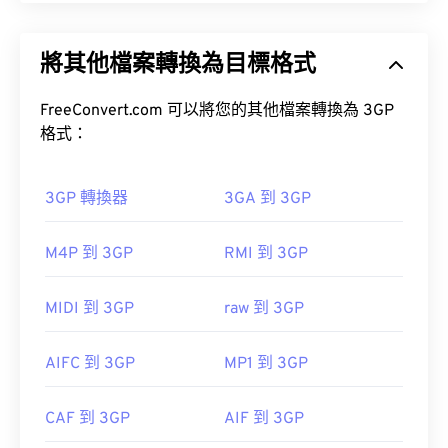
3GPP (3GP) 是一種多媒體容器格式，專為第三代
(3G) 通用行動通訊系統 (UMTS) 網路設計，UMTS 是
將其他檔案轉換為目標格式
全球行動通訊系統 (GSM) 標準。
如何開啟 OGG 檔案？
FreeConvert.com 可以將您的其他檔案轉換為 3GP
開啟 OGG 檔案的預設程式是
VLC 媒體播放器
。
格式：
RealPlayer
Winamp
Xine
Xiph.Org 基金會
3GP 轉換器
3GA 到 3GP
初始版本：
2000
如何開啟 3GP 檔案？
實用連結：
M4P 到 3GP
RMI 到 3GP
開啟 3GP 檔案的最佳應用程式是 Apple 的
https://en.wikipedia.org/wiki/Ogg
QuickTime
。雖然 3GP 是為行動裝置設計的，但這
https://xiph.org/vorbis/
MIDI 到 3GP
raw 到 3GP
種檔案格式在大多數作業系統上都可以輕鬆打開，包
括 Linux、Mac 和 Windows。
AIFC 到 3GP
MP1 到 3GP
3GP 是一種靈活的檔案格式，支援透過 3GPP
CAF 到 3GP
AIF 到 3GP
Timed Text
新增字幕。它不支援互動式選單，但相