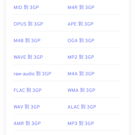
容於提供此類支援的免費第三方工具。
MID 到 3GP
M4R 到 3GP
AutoGK
將
OPUS 到 3GP
APE 到 3GP
由以下機構開發：
第三代合作夥伴計畫 (3GPP)
M4B 到 3GP
OGA 到 3GP
初始版本：
1997
WAVE 到 3GP
MP2 到 3GP
實用連結：
https://en.wikipedia.org/wiki/3GP_and_3G2
raw-audio 到 3GP
M4A 到 3GP
https://www.3gpp.org/
FLAC 到 3GP
WMA 到 3GP
WAV 到 3GP
ALAC 到 3GP
AMR 到 3GP
MP3 到 3GP