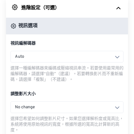
進階設定（可選）
來自 Google 雲端硬碟
視訊選項
來自 OneDrive
視訊編解碼器
來自網址
Auto
選擇一種編解碼器來編碼或壓縮視訊串流。若要使用最常用的
編解碼器，請選擇“自動”（建議）。若要轉換影片而不重新編
碼，請選擇「複製」（不建議）。
調整影片大小
No change
選擇您希望如何調整影片尺寸。如果您選擇解析度或寬高比，
系統將使用原始視訊的寬度，根據所選的寬高比計算新的高
度。