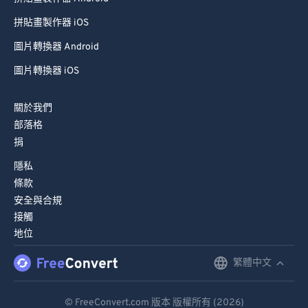
94
94
拼貼畫製作器 iOS
95
95
圖片轉換器 Android
96
96
圖片轉換器 iOS
97
97
98
98
關於我們
99
99
部落格
捐
隱私
條款
安全與合規
接觸
地位
繁體中文
English
Deutsch
© FreeConvert.com 版本 版權所有 (2026)