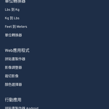
單位轉換器
81
81
Lbs 到 Kg
82
82
Kg 到 Lbs
83
83
Feet 到 Meters
84
84
單位轉換器
85
85
86
86
Web應用程式
87
87
拼貼畫製作器
88
88
影像調整器
89
89
裁切影像
90
90
顏色選擇器
91
91
92
92
行動應用
93
93
拼貼畫製作器 Android