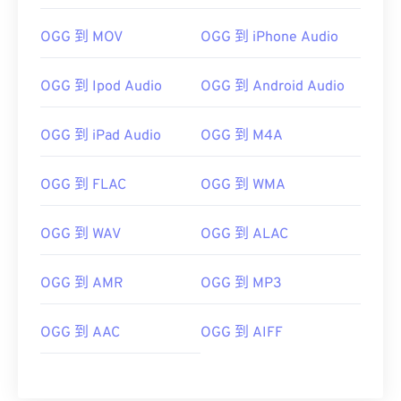
02
02
02
02
02
02
02
02
OGG 到 MOV
OGG 到 iPhone Audio
03
03
03
03
03
03
03
03
04
04
04
04
04
04
04
04
OGG 到 Ipod Audio
OGG 到 Android Audio
05
05
05
05
05
05
05
05
06
06
06
06
06
06
06
06
OGG 到 iPad Audio
OGG 到 M4A
07
07
07
07
07
07
07
07
OGG 到 FLAC
OGG 到 WMA
08
08
08
08
08
08
08
08
09
09
09
09
09
09
09
09
OGG 到 WAV
OGG 到 ALAC
10
10
10
10
10
10
10
10
OGG 到 AMR
OGG 到 MP3
11
11
11
11
11
11
11
11
12
12
12
12
12
12
12
12
OGG 到 AAC
OGG 到 AIFF
13
13
13
13
13
13
13
13
14
14
14
14
14
14
14
14