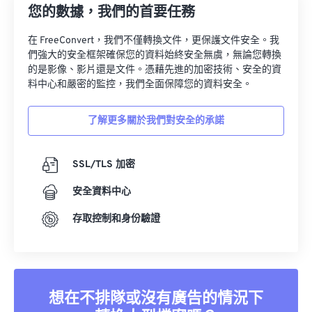
28
28
28
28
28
28
您的數據，我們的首要任務
29
29
29
29
29
29
在 FreeConvert，我們不僅轉換文件，更保護文件安全。我
30
30
30
30
30
30
們強大的安全框架確保您的資料始終安全無虞，無論您轉換
的是影像、影片還是文件。憑藉先進的加密技術、安全的資
31
31
31
31
31
31
料中心和嚴密的監控，我們全面保障您的資料安全。
32
32
32
32
32
32
33
33
33
33
33
33
了解更多關於我們對安全的承諾
34
34
34
34
34
34
SSL/TLS 加密
35
35
35
35
35
35
36
36
36
36
36
36
安全資料中心
37
37
37
37
37
37
存取控制和身份驗證
38
38
38
38
38
38
39
39
39
39
39
39
40
40
40
40
40
40
想在不排隊或沒有廣告的情況下
41
41
41
41
41
41