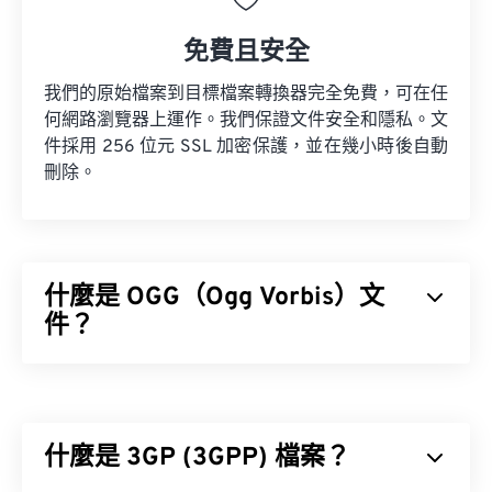
免費且安全
我們的原始檔案到目標檔案轉換器完全免費，可在任
何網路瀏覽器上運作。我們保證文件安全和隱私。文
件採用 256 位元 SSL 加密保護，並在幾小時後自動
刪除。
什麼是 OGG（Ogg Vorbis）文
件？
Ogg Vorbis (OGG) 是一種使用 Ogg Vorbis 壓縮格式
的檔案。 OGG 是由 Xiph.Org 基金會提供的一種免
專利、免版稅的編碼方案。與
MP3
檔案一樣，OGG
什麼是 3GP (3GPP) 檔案？
檔案以其高品質而聞名。 OGG 檔案包含元資料以及
藝人和曲目標題資訊。