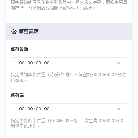
硬字幕始終可見並整合到影片中，適合永久字幕；而軟字幕單
獨存儲，可以開啟或關閉以實現個人化觀看。
修剪設定
修剪啟動
00
:
00
:
00
.
00
指定微調起始位置（時:分:秒.分）。留空為 00:00:00.00 則停
用微調。
修剪端
00
:
00
:
00
.
00
指定修剪結束位置（HH:MM:SS.MS）。留空為 00:00:00.00
則停用此功能。