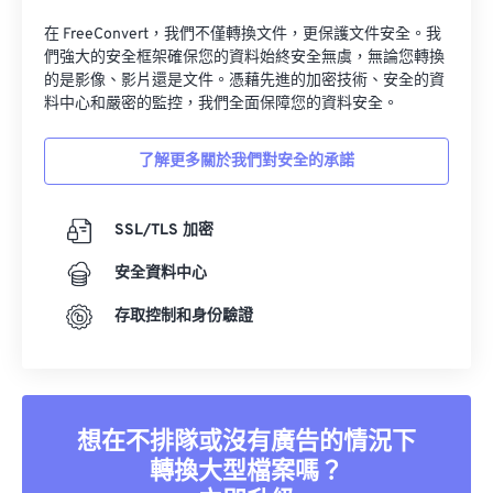
34
34
34
34
34
34
在 FreeConvert，我們不僅轉換文件，更保護文件安全。我
們強大的安全框架確保您的資料始終安全無虞，無論您轉換
35
35
35
35
35
35
的是影像、影片還是文件。憑藉先進的加密技術、安全的資
36
36
36
36
36
36
料中心和嚴密的監控，我們全面保障您的資料安全。
37
37
37
37
37
37
了解更多關於我們對安全的承諾
38
38
38
38
38
38
39
39
39
39
39
39
SSL/TLS 加密
40
40
40
40
40
40
安全資料中心
41
41
41
41
41
41
存取控制和身份驗證
42
42
42
42
42
42
43
43
43
43
43
43
44
44
44
44
44
44
想在不排隊或沒有廣告的情況下
45
45
45
45
45
45
轉換大型檔案嗎？
46
46
46
46
46
46