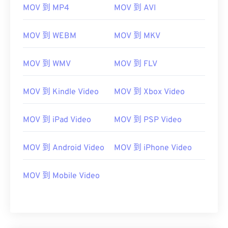
07
07
07
07
07
07
07
07
MOV 到 MP4
MOV 到 AVI
08
08
08
08
08
08
08
08
MOV 到 WEBM
MOV 到 MKV
09
09
09
09
09
09
09
09
10
10
10
10
10
10
10
10
MOV 到 WMV
MOV 到 FLV
11
11
11
11
11
11
11
11
12
12
12
12
12
12
12
12
MOV 到 Kindle Video
MOV 到 Xbox Video
13
13
13
13
13
13
13
13
MOV 到 iPad Video
MOV 到 PSP Video
14
14
14
14
14
14
14
14
15
15
15
15
15
15
15
15
MOV 到 Android Video
MOV 到 iPhone Video
16
16
16
16
16
16
16
16
17
17
17
17
17
17
17
17
MOV 到 Mobile Video
18
18
18
18
18
18
18
18
19
19
19
19
19
19
19
19