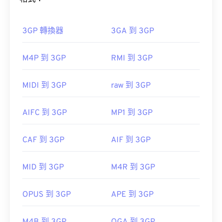
預設情況下，MOV 檔案使用 QuickTime 開啟。
VLC
3GP 轉換器
3GA 到 3GP
媒體播放器
如何開啟 3GP 檔案？
M4P 到 3GP
RMI 到 3GP
開啟 3GP 檔案的最佳應用程式是 Apple 的
QuickTime
。雖然 3GP 是為行動裝置設計的，但這
請注意，還有兩種檔案類型也使用 MOV 副檔名。它
MIDI 到 3GP
raw 到 3GP
種檔案格式在大多數作業系統上都可以輕鬆打開，包
們分別是 AutoCAD AutoFlix 和 ROSE Online。這兩
括 Linux、Mac 和 Windows。
種文件類型彼此無關，一種已過時，另一種與線上遊
AIFC 到 3GP
MP1 到 3GP
戲相關。
3GP 是一種靈活的檔案格式，支援透過 3GPP
CAF 到 3GP
AIF 到 3GP
Timed Text
新增字幕。它不支援互動式選單，但相
容於提供此類支援的免費第三方工具。
MID 到 3GP
M4R 到 3GP
AutoGK
開發者：
蘋果
將
OPUS 到 3GP
APE 到 3GP
首次發布：
2001年
實用連結：
由以下機構開發：
第三代合作夥伴計畫 (3GPP)