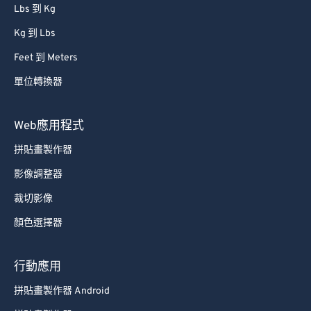
86
86
Lbs 到 Kg
87
87
Kg 到 Lbs
88
88
Feet 到 Meters
89
89
單位轉換器
90
90
91
91
Web應用程式
92
92
拼貼畫製作器
93
93
影像調整器
94
94
裁切影像
95
95
顏色選擇器
96
96
97
97
行動應用
98
98
拼貼畫製作器 Android
99
99