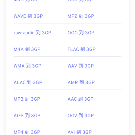
M4B 到 3GP
OGA 到 3GP
https://en.wikipedia.org/wiki/QuickTime_File_Format
初始版本：
1997
https://developer.apple.com/library/archive/documen
WAVE 到 3GP
MP2 到 3GP
CH203-BBCGDDDF
實用連結：
https://en.wikipedia.org/wiki/3GP_and_3G2
raw-audio 到 3GP
OGG 到 3GP
https://www.3gpp.org/
M4A 到 3GP
FLAC 到 3GP
WMA 到 3GP
WAV 到 3GP
ALAC 到 3GP
AMR 到 3GP
MP3 到 3GP
AAC 到 3GP
AIFF 到 3GP
OGV 到 3GP
MP4 到 3GP
AVI 到 3GP