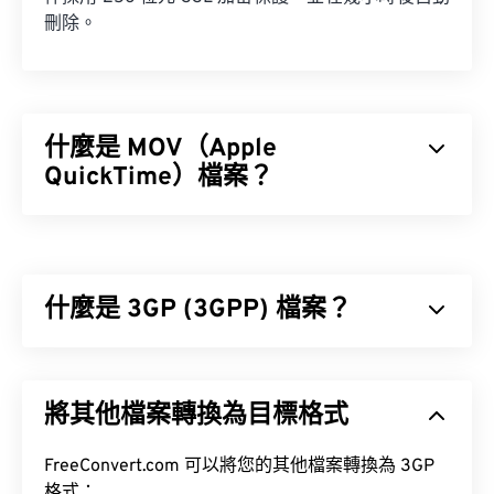
刪除。
什麼是 MOV（Apple
QuickTime）檔案？
Apple QuickTime (MOV) 是一種容器格式，可保存各
種類型的多媒體文件，包括
3D
和
虛擬實境 (VR)
文
件。它以方便用戶將多媒體檔案保存到設備上而聞
什麼是 3GP (3GPP) 檔案？
名。
3GPP (3GP) 是一種多媒體容器格式，專為第三代
(3G) 通用行動通訊系統 (UMTS) 網路設計，UMTS 是
將其他檔案轉換為目標格式
全球行動通訊系統 (GSM) 標準。
如何開啟 MOV 檔案？
FreeConvert.com 可以將您的其他檔案轉換為 3GP
格式：