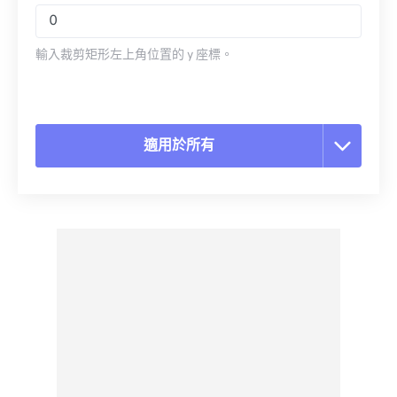
輸入裁剪矩形左上角位置的 y 座標。
適用於所有
重置所有選項
應用預設
另存為預設