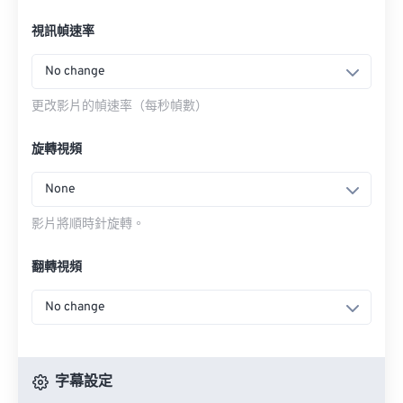
視訊幀速率
No change
更改影片的幀速率（每秒幀數）
旋轉視頻
None
影片將順時針旋轉。
翻轉視頻
No change
字幕設定