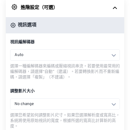
進階設定（可選）
來自 Google 雲端硬碟
視訊選項
來自 OneDrive
視訊編解碼器
來自網址
Auto
選擇一種編解碼器來編碼或壓縮視訊串流。若要使用最常用的
編解碼器，請選擇“自動”（建議）。若要轉換影片而不重新編
碼，請選擇「複製」（不建議）。
調整影片大小
No change
選擇您希望如何調整影片尺寸。如果您選擇解析度或寬高比，
系統將使用原始視訊的寬度，根據所選的寬高比計算新的高
度。