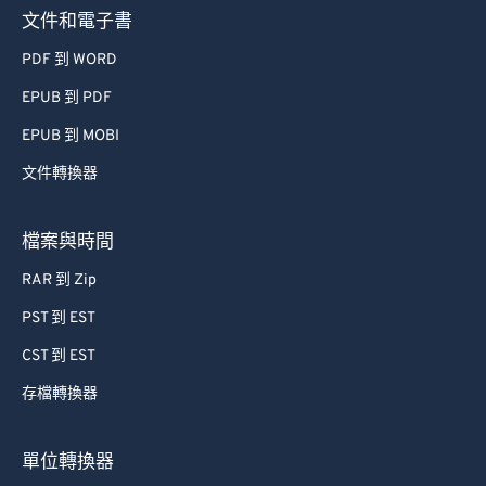
73
73
文件和電子書
74
74
PDF 到 WORD
75
75
EPUB 到 PDF
76
76
EPUB 到 MOBI
77
77
文件轉換器
78
78
79
79
檔案與時間
80
80
RAR 到 Zip
81
81
PST 到 EST
82
82
CST 到 EST
83
83
存檔轉換器
84
84
85
85
單位轉換器