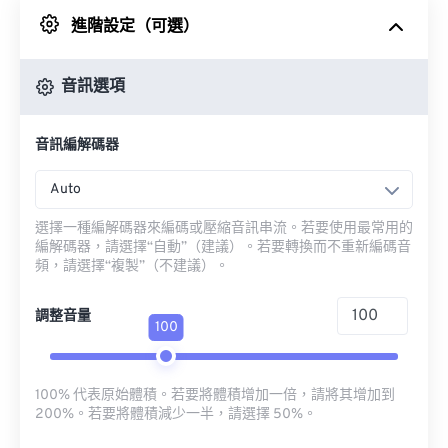
進階設定（可選）
來自 Google 雲端硬碟
音訊選項
來自 OneDrive
音訊編解碼器
來自網址
Auto
選擇一種編解碼器來編碼或壓縮音訊串流。若要使用最常用的
編解碼器，請選擇“自動”（建議）。若要轉換而不重新編碼音
頻，請選擇“複製”（不建議）。
調整音量
100
100% 代表原始體積。若要將體積增加一倍，請將其增加到
200%。若要將體積減少一半，請選擇 50%。