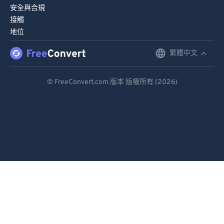
90
90
安全與合規
接觸
91
91
地位
92
92
繁體中文
English
93
93
Deutsch
94
94
© FreeConvert.com 版本 版權所有 (2026)
95
95
Español
96
96
Français
97
97
Português
98
98
Italiano
99
99
Dutch
日本語
简体中文