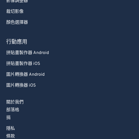
影像調整器
77
77
裁切影像
78
78
顏色選擇器
79
79
80
80
行動應用
81
81
拼貼畫製作器 Android
82
82
拼貼畫製作器 iOS
83
83
圖片轉換器 Android
84
84
圖片轉換器 iOS
85
85
86
86
關於我們
部落格
87
87
捐
88
88
隱私
89
89
條款