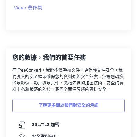
11
11
11
11
11
11
11
11
Video 農作物
12
12
12
12
12
12
12
12
13
13
13
13
13
13
13
13
14
14
14
14
14
14
14
14
15
15
15
15
15
15
15
15
16
16
16
16
16
16
16
16
您的數據，我們的首要任務
17
17
17
17
17
17
17
17
在 FreeConvert，我們不僅轉換文件，更保護文件安全。我
們強大的安全框架確保您的資料始終安全無虞，無論您轉換
18
18
18
18
18
18
18
18
的是影像、影片還是文件。憑藉先進的加密技術、安全的資
19
19
19
19
19
19
19
19
料中心和嚴密的監控，我們全面保障您的資料安全。
20
20
20
20
20
20
20
20
了解更多關於我們對安全的承諾
21
21
21
21
21
21
21
21
22
22
22
22
22
22
22
22
SSL/TLS 加密
23
23
23
23
23
23
23
23
安全資料中心