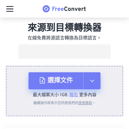
來源到目標轉換器
在線免費將源語言轉換為目標語言。
選擇文件
最大檔案大小 1GB.
報名
更多內容
來自裝置
繼續操作即表示您同意我們的
使用條款
。
來自 Dropbox