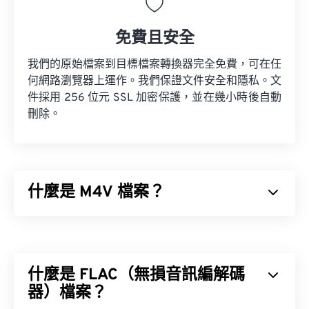
免費且安全
我們的原始檔案到目標檔案轉換器完全免費，可在任
何網路瀏覽器上運作。我們保證文件安全和隱私。文
件採用 256 位元 SSL 加密保護，並在幾小時後自動
刪除。
什麼是 M4V 檔案？
M4V 是專為蘋果產品設計的容器影片格式。它將音
視頻和多媒體資料儲存在單一檔案中，並使用
編解碼
器
來壓縮檔案大小。這樣產生的文件易於管理和儲
什麼是 FLAC（無損音訊編解碼
存。
器）檔案？