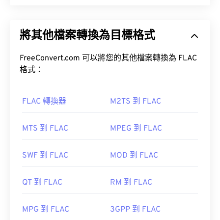
FairPlay
無損音訊編解碼器 (FLAC) 是一種檔案格式，它可以
DRM
縮小音訊檔案的大小。顧名思義，「無損」意味著音
將其他檔案轉換為目標格式
訊品質和原始資料不會有任何損失。 FLAC 透過使用
MD5 演算法將檔案壓縮到原大小的 50% 到 70% 左
如何開啟 M4V 檔案？
右。
FreeConvert.com 可以將您的其他檔案轉換為 FLAC
格式：
M4V 檔案可以在 Windows 或 Mac 作業系統上分別使
如何開啟 FLAC 檔案？
用
Windows 版 Apple iTunes
和
Mac 版 Apple
iTunes
開啟。
FLAC 轉換器
M2TS 到 FLAC
開啟 FLAC 檔案的預設程式是 VLC 媒體播放器。
Adobe Premiere Pro
Media Player
、
Media Player
MTS 到 FLAC
MPEG 到 FLAC
href="https://en.wikipedia.org/wiki/M4V">其他
SWF 到 FLAC
MOD 到 FLAC
此外，可實作 FLAC 的編解碼器包括 FFmpeg、
QT 到 FLAC
RM 到 FLAC
請記住，M4V 是一種包含各種類型資料的容器，因
Flake 和 FLACCL，用於編碼。
Audiocogs
用於解
此如果開啟檔案時出現問題，通常意味著容器中的資
碼。最後，如「免費」一詞所示；顧名思義，
FLAC
料（音訊或視訊編解碼器）與裝置的作業系統不相
MPG 到 FLAC
3GPP 到 FLAC
是一種
開源開源軟體。