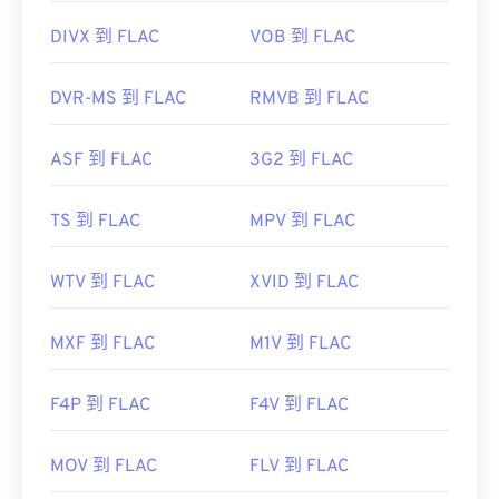
容。
DIVX 到 FLAC
VOB 到 FLAC
VLC 媒體播放器
開發者：
Xiph.Org 基金會
初始發布：
2001
DVR-MS 到 FLAC
RMVB 到 FLAC
開發者：
蘋果
實用連結：
初始發布：
2003年
ASF 到 FLAC
3G2 到 FLAC
https://en.wikipedia.org/wiki/FLAC
實用連結：
https://xiph.org/flac/
TS 到 FLAC
MPV 到 FLAC
https://en.wikipedia.org/wiki/M4V
https://www.differencebetween.com/difference-
WTV 到 FLAC
XVID 到 FLAC
between-m4v-and-
vsdifferencebetween.com/difference-between-
MXF 到 FLAC
M1V 到 FLAC
m4v-and-vs-mpp>
F4P 到 FLAC
F4V 到 FLAC
MOV 到 FLAC
FLV 到 FLAC