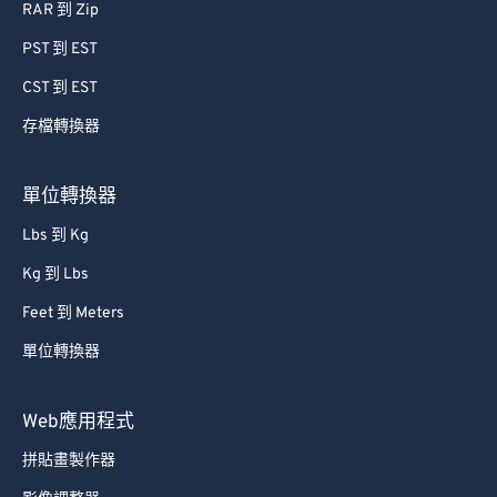
RAR 到 Zip
64
64
PST 到 EST
65
65
CST 到 EST
66
66
存檔轉換器
67
67
68
68
單位轉換器
69
69
Lbs 到 Kg
70
70
Kg 到 Lbs
71
71
Feet 到 Meters
72
72
單位轉換器
73
73
74
74
Web應用程式
75
75
拼貼畫製作器
76
76