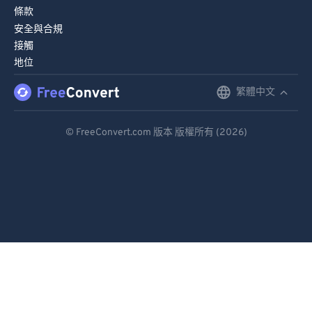
條款
90
90
安全與合規
91
91
接觸
地位
92
92
93
93
繁體中文
English
94
94
Deutsch
© FreeConvert.com 版本 版權所有 (2026)
95
95
Español
96
96
Français
97
97
Português
98
98
99
99
Italiano
Dutch
日本語