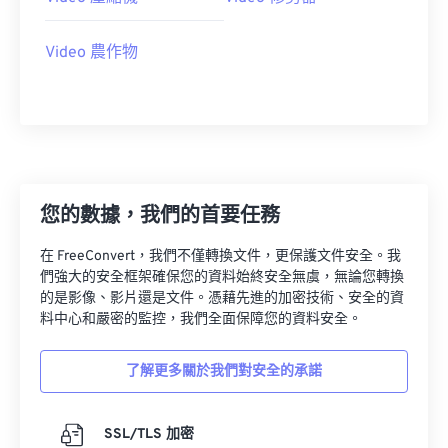
11
11
11
11
11
11
11
11
Video 農作物
12
12
12
12
12
12
12
12
13
13
13
13
13
13
13
13
14
14
14
14
14
14
14
14
15
15
15
15
15
15
15
15
16
16
16
16
16
16
16
16
您的數據，我們的首要任務
17
17
17
17
17
17
17
17
在 FreeConvert，我們不僅轉換文件，更保護文件安全。我
18
18
18
18
18
18
18
18
們強大的安全框架確保您的資料始終安全無虞，無論您轉換
的是影像、影片還是文件。憑藉先進的加密技術、安全的資
19
19
19
19
19
19
19
19
料中心和嚴密的監控，我們全面保障您的資料安全。
20
20
20
20
20
20
20
20
21
21
21
21
21
21
21
21
了解更多關於我們對安全的承諾
22
22
22
22
22
22
22
22
SSL/TLS 加密
23
23
23
23
23
23
23
23