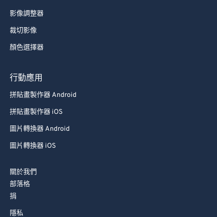
76
76
影像調整器
77
77
裁切影像
78
78
顏色選擇器
79
79
80
80
行動應用
81
81
拼貼畫製作器 Android
82
82
拼貼畫製作器 iOS
83
83
圖片轉換器 Android
84
84
圖片轉換器 iOS
85
85
86
86
關於我們
87
87
部落格
捐
88
88
隱私
89
89