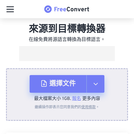
來源到目標轉換器
在線免費將源語言轉換為目標語言。
選擇文件
最大檔案大小 1GB.
報名
更多內容
來自裝置
繼續操作即表示您同意我們的
使用條款
。
來自 Dropbox