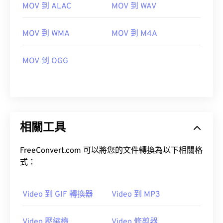
MOV 到 ALAC
MOV 到 WAV
00
00
00
00
00
00
00
00
MOV 到 WMA
MOV 到 M4A
00
00
00
00
00
00
00
00
MOV 到 OGG
01
01
01
01
01
01
01
01
02
02
02
02
02
02
02
02
03
03
03
03
03
03
03
03
04
04
04
04
04
04
04
04
相關工具
05
05
05
05
05
05
05
05
FreeConvert.com 可以將您的文件轉換為以下相關格
06
06
06
06
06
06
06
06
式：
07
07
07
07
07
07
07
07
08
08
08
08
08
08
08
08
Video 到 GIF 轉換器
Video 到 MP3
09
09
09
09
09
09
09
09
Video 壓縮機
Video 修剪器
10
10
10
10
10
10
10
10