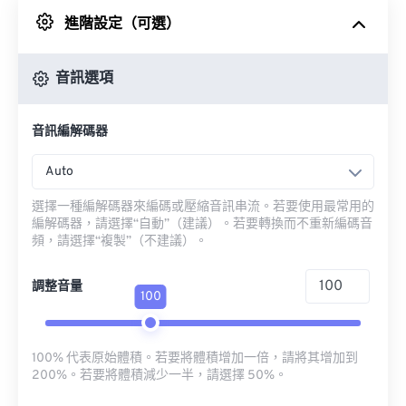
進階設定（可選）
來自 Google 雲端硬碟
音訊選項
來自 OneDrive
音訊編解碼器
來自網址
Auto
選擇一種編解碼器來編碼或壓縮音訊串流。若要使用最常用的
編解碼器，請選擇“自動”（建議）。若要轉換而不重新編碼音
頻，請選擇“複製”（不建議）。
調整音量
100
100% 代表原始體積。若要將體積增加一倍，請將其增加到
200%。若要將體積減少一半，請選擇 50%。