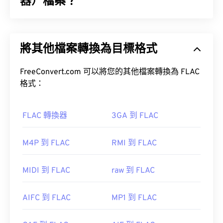
器）檔案？
無損音訊編解碼器 (FLAC) 是一種檔案格式，它可以
縮小音訊檔案的大小。顧名思義，「無損」意味著音
將其他檔案轉換為目標格式
訊品質和原始資料不會有任何損失。 FLAC 透過使用
如何開啟 MOV 檔案？
MD5 演算法將檔案壓縮到原大小的 50% 到 70% 左
右。
FreeConvert.com 可以將您的其他檔案轉換為 FLAC
預設情況下，MOV 檔案使用 QuickTime 開啟。
格式：
如何開啟 FLAC 檔案？
VLC
媒體播放器
FLAC 轉換器
3GA 到 FLAC
開啟 FLAC 檔案的預設程式是 VLC 媒體播放器。
M4P 到 FLAC
RMI 到 FLAC
請注意，還有兩種檔案類型也使用 MOV 副檔名。它
們分別是 AutoCAD AutoFlix 和 ROSE Online。這兩
MIDI 到 FLAC
raw 到 FLAC
種文件類型彼此無關，一種已過時，另一種與線上遊
戲相關。
此外，可實作 FLAC 的編解碼器包括 FFmpeg、
AIFC 到 FLAC
MP1 到 FLAC
Flake 和 FLACCL，用於編碼。
Audiocogs
用於解
碼。最後，如「免費」一詞所示；顧名思義，
FLAC