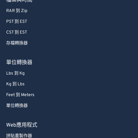
檔案與時間
63
63
RAR 到 Zip
64
64
PST 到 EST
65
65
CST 到 EST
66
66
存檔轉換器
67
67
68
68
單位轉換器
69
69
Lbs 到 Kg
70
70
Kg 到 Lbs
71
71
Feet 到 Meters
72
72
單位轉換器
73
73
74
74
Web應用程式
75
75
拼貼畫製作器