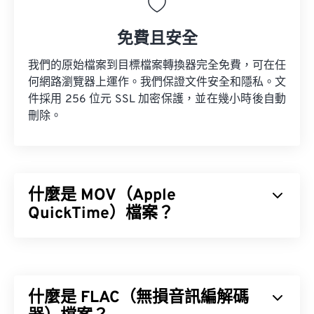
免費且安全
我們的原始檔案到目標檔案轉換器完全免費，可在任
何網路瀏覽器上運作。我們保證文件安全和隱私。文
件採用 256 位元 SSL 加密保護，並在幾小時後自動
刪除。
什麼是 MOV（Apple
QuickTime）檔案？
Apple QuickTime (MOV) 是一種容器格式，可保存各
種類型的多媒體文件，包括
3D
和
虛擬實境 (VR)
文
件。它以方便用戶將多媒體檔案保存到設備上而聞
什麼是 FLAC（無損音訊編解碼
名。