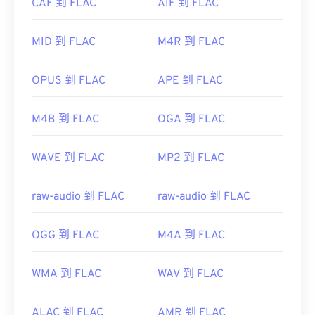
CAF 到 FLAC
AIF 到 FLAC
是一種
開源開源軟體。
開發者：
蘋果
MID 到 FLAC
M4R 到 FLAC
開發者：
Xiph.Org 基金會
首次發布：
2001年
初始發布：
2001
OPUS 到 FLAC
APE 到 FLAC
實用連結：
實用連結：
https://en.wikipedia.org/wiki/QuickTime_File_Format
M4B 到 FLAC
OGA 到 FLAC
https://en.wikipedia.org/wiki/FLAC
https://developer.apple.com/library/archive/documen
CH203-BBCGDDDF
https://xiph.org/flac/
WAVE 到 FLAC
MP2 到 FLAC
raw-audio 到 FLAC
raw-audio 到 FLAC
OGG 到 FLAC
M4A 到 FLAC
WMA 到 FLAC
WAV 到 FLAC
ALAC 到 FLAC
AMR 到 FLAC