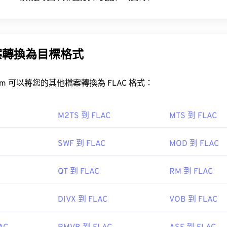
32
32
32
29
29
29
器 (FLAC) 是一種檔案格式，它可以縮小音訊檔案的大小。顧
33
33
33
30
30
30
和原始資料不會有任何損失。 FLAC 透過使用 MD5 演算法將
34
34
34
31
31
31
% 左右。
案轉換為目標格式
35
35
35
32
32
32
LAC 檔案？
36
36
36
33
33
33
FreeConvert.com 可以將您的其他檔案轉換為 FLAC 格式：
檔案的預設程式是 VLC 媒體播放器。
37
37
37
34
34
34
38
38
38
35
35
35
M2TS 到 FLAC
MTS 到 FLAC
39
39
39
36
36
36
SWF 到 FLAC
MOD 到 FLAC
40
40
40
37
37
37
AC 的編解碼器包括 FFmpeg、Flake 和 FLACCL，用於編碼。
41
41
41
38
38
38
如「免費」一詞所示；顧名思義，
FLAC
是一種
開源開源軟體。
QT 到 FLAC
RM 到 FLAC
42
42
42
39
39
39
43
43
43
DIVX 到 FLAC
VOB 到 FLAC
40
40
40
.Org 基金會
44
44
44
41
41
41
1