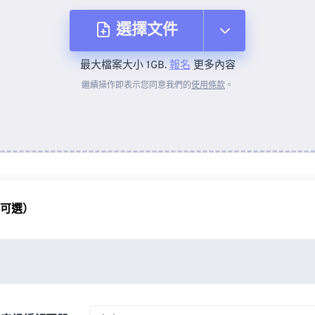
選擇文件
最大檔案大小 1GB.
報名
更多內容
來自裝置
繼續操作即表示您同意我們的
使用條款
。
來自 Dropbox
來自 Google 雲端硬碟
（可選）
來自 OneDrive
來自網址