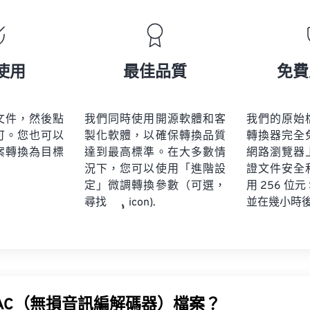
19
19
19
19
16
16
16
16
20
20
20
20
17
17
17
17
21
21
21
21
18
18
18
18
使用
最佳品質
免費
22
22
22
22
19
19
19
19
23
23
23
23
20
20
20
20
文件，然後點
我們同時使用開源軟體和客
我們的原始
24
24
24
可。您也可以
製化軟體，以確保轉換品質
轉換器完全
21
21
21
21
案轉換為目標
達到最高標準。在大多數情
網路瀏覽器
25
25
25
22
22
22
22
況下，您可以使用「進階設
證文件安全
26
26
26
定」微調轉換參數（可選，
23
23
23
23
用 256 位元
並在幾小時
尋找
icon).
27
27
27
24
24
24
28
28
28
25
25
25
29
29
29
26
26
26
30
30
30
27
27
27
31
31
31
LAC（無損音訊編解碼器）檔案？
28
28
28