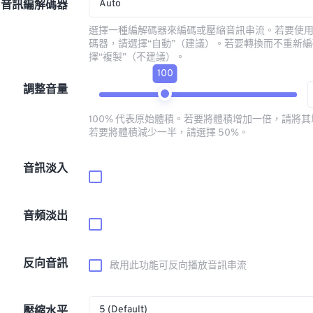
Auto
音訊編解碼器
選擇一種編解碼器來編碼或壓縮音訊串流。若要使
碼器，請選擇“自動”（建議）。若要轉換而不重新
擇“複製”（不建議）。
100
調整音量
100% 代表原始體積。若要將體積增加一倍，請將其增
若要將體積減少一半，請選擇 50%。
音訊淡入
音頻淡出
反向音訊
啟用此功能可反向播放音訊串流
5 (Default)
壓縮水平