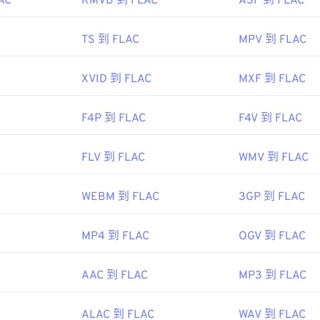
AC
RMVB 到 FLAC
ASF 到 FLAC
45
45
45
42
42
42
46
46
46
43
43
43
TS 到 FLAC
MPV 到 FLAC
ipedia.org/wiki/FLAC
47
47
47
44
44
44
g/flac/
XVID 到 FLAC
MXF 到 FLAC
48
48
48
45
45
45
49
49
49
46
46
46
F4P 到 FLAC
F4V 到 FLAC
50
50
50
47
47
47
51
51
51
FLV 到 FLAC
WMV 到 FLAC
48
48
48
52
52
52
49
49
49
WEBM 到 FLAC
3GP 到 FLAC
53
53
53
50
50
50
54
54
54
51
51
51
MP4 到 FLAC
OGV 到 FLAC
55
55
55
52
52
52
AAC 到 FLAC
MP3 到 FLAC
56
56
56
53
53
53
57
57
57
54
54
54
ALAC 到 FLAC
WAV 到 FLAC