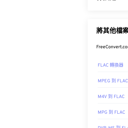
無損音訊編解碼
意味著音訊品質
的 50% 到 70
將其他檔
如何開啟 F
開啟 FLAC 
FLAC 轉換器
MPEG 到 FLAC
此外，可實作 FL
解碼。最後，
M4V 到 FLAC
MPG 到 FLAC
開發者：
Xiph
初始發布：
200