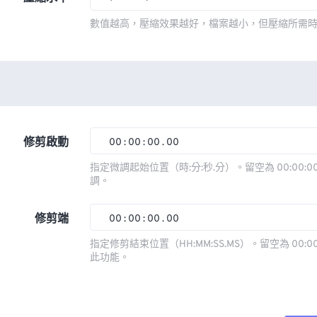
數值越高，壓縮效果越好，檔案越小，但壓縮所需
修剪啟動
00
:
00
:
00
.
00
指定微調起始位置（時:分:秒.分）。留空為 00:00:00
調。
00
00
00
00
01
01
01
01
修剪端
00
:
00
:
00
.
00
02
02
02
02
指定修剪結束位置（HH:MM:SS.MS）。留空為 00:00
此功能。
03
03
03
03
00
00
00
00
04
04
04
04
01
01
01
01
05
05
05
05