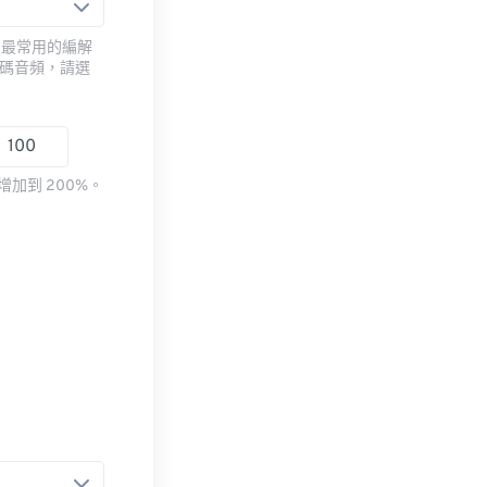
用最常用的編解
編碼音頻，請選
加到 200%。