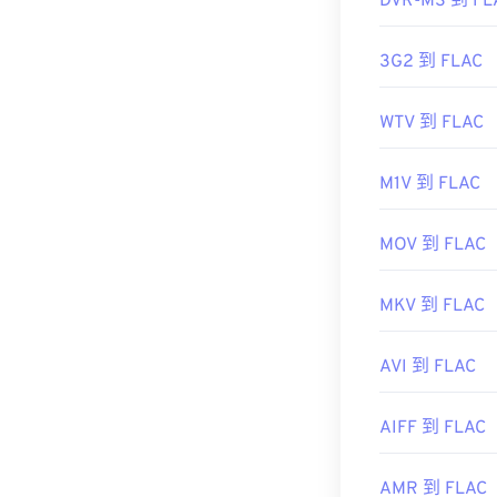
DVR-MS 到 FL
實用連結：
3G2 到 FLAC
https://en.wik
https://xiph.or
WTV 到 FLAC
M1V 到 FLAC
MOV 到 FLAC
MKV 到 FLAC
AVI 到 FLAC
AIFF 到 FLAC
AMR 到 FLAC