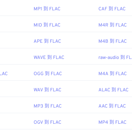
AC 的編解碼器包括 FFmpeg、Flake 和 FLACCL，用於編碼。
45
45
45
42
42
42
如「免費」一詞所示；顧名思義，
FLAC
是一種
開源開源軟體。
MP1 到 FLAC
CAF 到 FLAC
46
46
46
43
43
43
IEC
，
動態影像專家小組
47
47
47
MID 到 FLAC
M4R 到 FLAC
44
44
44
3
.Org 基金會
48
48
48
45
45
45
1
APE 到 FLAC
M4B 到 FLAC
49
49
49
46
46
46
ipedia.org/wiki/MPEG-1_Audio_Layer_II
50
50
50
47
47
47
hiariglione.org/standards/mpeg-1/audio
WAVE 到 FLAC
raw-audio 到 F
ipedia.org/wiki/FLAC
51
51
51
48
48
48
g/flac/
52
52
52
FLAC
OGG 到 FLAC
M4A 到 FLAC
49
49
49
53
53
53
50
50
50
WAV 到 FLAC
ALAC 到 FLAC
54
54
54
51
51
51
55
55
55
52
52
52
MP3 到 FLAC
AAC 到 FLAC
56
56
56
53
53
53
OGV 到 FLAC
MP4 到 FLAC
57
57
57
54
54
54