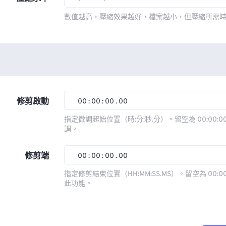
數值越高，壓縮效果越好，檔案越小，但壓縮所需
修剪啟動
00
:
00
:
00
.
00
指定微調起始位置（時:分:秒.分）。留空為 00:00:00
調。
00
00
00
00
01
01
01
01
修剪端
00
:
00
:
00
.
00
02
02
02
02
指定修剪結束位置（HH:MM:SS.MS）。留空為 00:00
此功能。
03
03
03
03
00
00
00
00
04
04
04
04
01
01
01
01
05
05
05
05