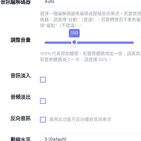
Auto
音訊編解碼器
選擇一種編解碼器來編碼或壓縮音訊串流。若要使
碼器，請選擇“自動”（建議）。若要轉換而不重新
擇“複製”（不建議）。
100
調整音量
100% 代表原始體積。若要將體積增加一倍，請將其增
若要將體積減少一半，請選擇 50%。
音訊淡入
音頻淡出
反向音訊
啟用此功能可反向播放音訊串流
5 (Default)
壓縮水平