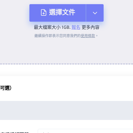
選擇文件
最大檔案大小 1GB.
報名
更多內容
來自裝置
繼續操作即表示您同意我們的
使用條款
。
來自 Dropbox
來自 Google 雲端硬碟
（可選）
來自 OneDrive
來自網址