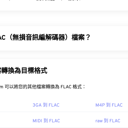
32
32
32
29
29
29
訊層 II (MP2) 是一種免費、開源且未申請專利的音訊編碼標準。 M
33
33
33
30
30
30
DAB)、數位視訊廣播 (DVB) 和數位多功能光碟 (DVD)。
34
34
34
31
31
31
35
35
35
32
32
32
LAC（無損音訊編解碼器）檔案？
36
36
36
33
33
33
P2 檔案？
37
37
37
器 (FLAC) 是一種檔案格式，它可以縮小音訊檔案的大小。顧
34
34
34
和原始資料不會有任何損失。 FLAC 透過使用 MD5 演算法將
38
38
38
35
35
35
檔案的最佳媒體播放器是
VLC 媒體播放器
。
% 左右。
案轉換為目標格式
39
39
39
36
36
36
LAC 檔案？
40
40
40
37
37
37
FreeConvert.com 可以將您的其他檔案轉換為 FLAC 格式：
41
41
41
檔案的預設程式是 VLC 媒體播放器。
38
38
38
s 系統上，不錯的選擇包括：
Windows Media Player
、
KMPlayer
、
Ad
rlink Power
、
、
、
、
、
、
、
、
、
、
、
、
、
、
、
、
、
、
、
、
、
、
42
42
42
39
39
39
3GA 到 FLAC
M4P 到 FLAC
43
43
43
40
40
40
ium Music Manager
iTunes
MIDI 到 FLAC
raw 到 FLAC
44
44
44
41
41
41