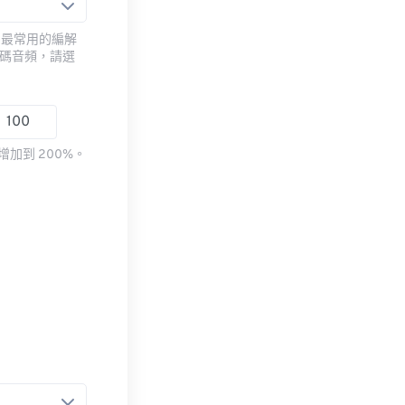
用最常用的編解
編碼音頻，請選
加到 200%。