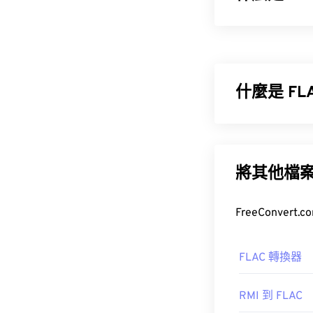
MPEG-1 音
括數位音訊廣播 (
什麼是 F
如何開啟 M
無損音訊編解碼
意味著音訊品質
開啟 MP2 
的 50% 到 70
將其他檔
如何開啟 F
開啟 FLAC 
在 Window
Encoder
、
Cybe
FLAC 轉換器
jetAudio。
Winamp
Hel
RMI 到 FLAC