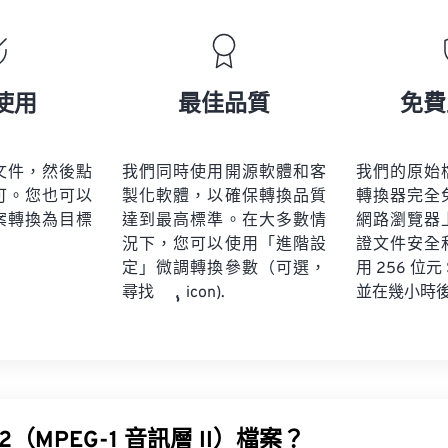
19
19
19
19
16
16
16
16
20
20
20
20
17
17
17
17
21
21
21
21
18
18
18
18
使用
最佳品質
免費
22
22
22
22
19
19
19
19
23
23
23
23
20
20
20
20
文件，然後點
我們同時使用開源軟體和客
我們的原始
24
24
24
可。您也可以
製化軟體，以確保轉換品質
轉換器完全
21
21
21
21
案轉換為目標
達到最高標準。在大多數情
網路瀏覽器
25
25
25
22
22
22
22
況下，您可以使用「進階設
證文件安全
26
26
26
定」微調轉換參數（可選，
23
23
23
23
用 256 位元
並在幾小時
尋找
icon).
27
27
27
24
24
24
28
28
28
25
25
25
29
29
29
26
26
26
30
30
30
27
27
27
31
31
31
2（MPEG-1 音訊層 II）檔案？
28
28
28