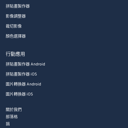
76
76
拼貼畫製作器
77
77
影像調整器
78
78
裁切影像
79
79
顏色選擇器
80
80
行動應用
81
81
82
82
拼貼畫製作器 Android
83
83
拼貼畫製作器 iOS
84
84
圖片轉換器 Android
85
85
圖片轉換器 iOS
86
86
關於我們
87
87
部落格
88
88
捐