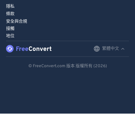
89
89
隱私
條款
90
90
安全與合規
91
91
接觸
92
92
地位
93
93
繁體中文
English
94
94
Deutsch
95
95
© FreeConvert.com 版本 版權所有 (2026)
Español
96
96
Français
97
97
98
98
Português
99
99
Italiano
Dutch