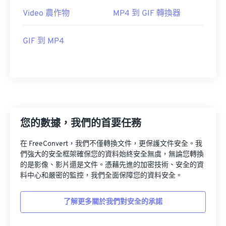
10
10
10
10
10
10
10
10
Video 農作物
MP4 到 GIF 轉換器
11
11
11
11
11
11
11
11
GIF 到 MP4
12
12
12
12
12
12
12
12
13
13
13
13
13
13
13
13
14
14
14
14
14
14
14
14
15
15
15
15
15
15
15
15
16
16
16
16
16
16
16
16
您的數據，我們的首要任務
17
17
17
17
17
17
17
17
在 FreeConvert，我們不僅轉換文件，更保護文件安全。我
18
18
18
18
18
18
18
18
們強大的安全框架確保您的資料始終安全無虞，無論您轉換
19
19
19
19
19
19
19
19
的是影像、影片還是文件。憑藉先進的加密技術、安全的資
料中心和嚴密的監控，我們全面保障您的資料安全。
20
20
20
20
20
20
20
20
21
21
21
21
21
21
21
21
了解更多關於我們對安全的承諾
22
22
22
22
22
22
22
22