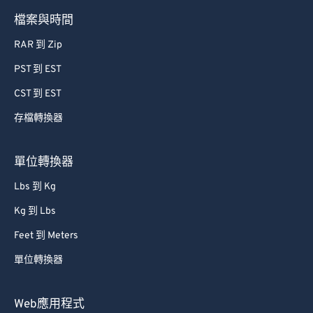
63
63
檔案與時間
64
64
RAR 到 Zip
65
65
PST 到 EST
66
66
CST 到 EST
67
67
存檔轉換器
68
68
69
69
單位轉換器
70
70
Lbs 到 Kg
71
71
Kg 到 Lbs
72
72
Feet 到 Meters
73
73
單位轉換器
74
74
75
75
Web應用程式