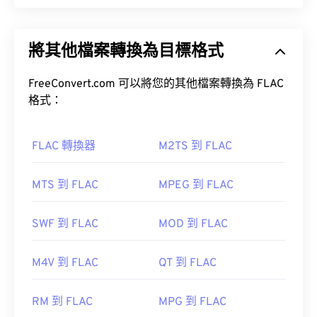
無損音訊編解碼器 (FLAC) 是一種檔案格式，它可以
縮小音訊檔案的大小。顧名思義，「無損」意味著音
將其他檔案轉換為目標格式
訊品質和原始資料不會有任何損失。 FLAC 透過使用
如何開啟 MP4 檔案？
MD5 演算法將檔案壓縮到原大小的 50% 到 70% 左
右。
FreeConvert.com 可以將您的其他檔案轉換為 FLAC
MP4 檔案會在作業系統的預設視訊播放器中開啟。
格式：
只需雙擊該文件即可開啟。無需第三方軟體。
如何開啟 FLAC 檔案？
Windows Player 中開
啟。在 Mac 系統中，它會在
QuickTime
FLAC 轉換器
M2TS 到 FLAC
開啟 FLAC 檔案的預設程式是 VLC 媒體播放器。
MTS 到 FLAC
MPEG 到 FLAC
在某些裝置上，尤其是行動裝置上，開啟這種檔案類
型可能會出現問題。 MP4 是一種包含各種資料的容
SWF 到 FLAC
MOD 到 FLAC
器，因此，當檔案無法開啟時，通常表示容器中的資
料（音訊或視訊編解碼器）與裝置的作業系統不相
此外，可實作 FLAC 的編解碼器包括 FFmpeg、
容。
M4V 到 FLAC
QT 到 FLAC
Flake 和 FLACCL，用於編碼。
Audiocogs
用於解
VLC 媒體播放器
碼。最後，如「免費」一詞所示；顧名思義，
FLAC
RM 到 FLAC
MPG 到 FLAC
是一種
開源開源軟體。