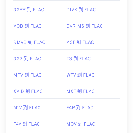
開發者：
運動影像專家小組 (MPEG)
3GPP 到 FLAC
DIVX 到 FLAC
開發者：
Xiph.Org 基金會
標準：
ISO/IEC 14496
初始發布：
2001
初始發布：
VOB 到 FLAC
1999
DVR-MS 到 FLAC
實用連結：
實用連結：
RMVB 到 FLAC
ASF 到 FLAC
https://en.wikipedia.org/wiki/FLAC
https://en.wikipedia.org/wiki/MPEG-4
https://xiph.org/flac/
https://mpeg.chiariglione.org/standards/mpeg-
3G2 到 FLAC
TS 到 FLAC
4.html
MPV 到 FLAC
WTV 到 FLAC
XVID 到 FLAC
MXF 到 FLAC
M1V 到 FLAC
F4P 到 FLAC
F4V 到 FLAC
MOV 到 FLAC