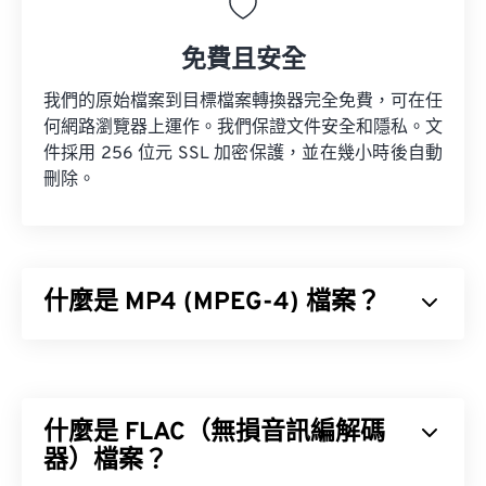
免費且安全
我們的原始檔案到目標檔案轉換器完全免費，可在任
何網路瀏覽器上運作。我們保證文件安全和隱私。文
件採用 256 位元 SSL 加密保護，並在幾小時後自動
刪除。
什麼是 MP4 (MPEG-4) 檔案？
MPEG-4 (MP4) 是一種容器視訊格式，可以儲存多媒
體數據，通常是音訊和視訊。它與各種設備和作業系
統相容，使用
編解碼器
來壓縮檔案大小，從而產生易
什麼是 FLAC（無損音訊編解碼
於管理和儲存的檔案。它也是一種流行的影片格式，
用於在網路上進行串流媒體播放，例如在 YouTube
器）檔案？
上。許多人認為 MP4 是當今最好的視訊格式之一。