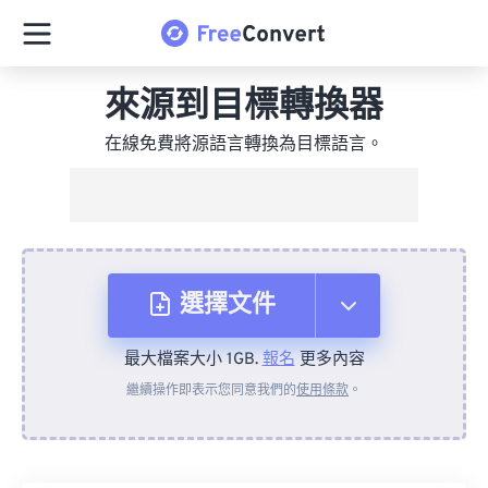
來源到目標轉換器
在線免費將源語言轉換為目標語言。
選擇文件
最大檔案大小 1GB.
報名
更多內容
來自裝置
繼續操作即表示您同意我們的
使用條款
。
來自 Dropbox