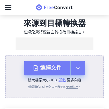
來源到目標轉換器
在線免費將源語言轉換為目標語言。
選擇文件
最大檔案大小 1GB.
報名
更多內容
來自裝置
繼續操作即表示您同意我們的
使用條款
。
來自 Dropbox