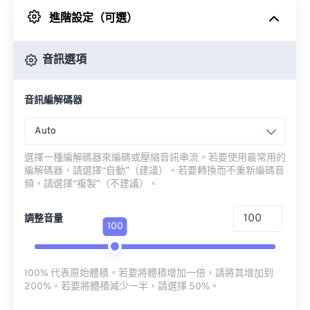
進階設定（可選）
來自 Google 雲端硬碟
音訊選項
來自 OneDrive
音訊編解碼器
來自網址
Auto
選擇一種編解碼器來編碼或壓縮音訊串流。若要使用最常用的
編解碼器，請選擇“自動”（建議）。若要轉換而不重新編碼音
頻，請選擇“複製”（不建議）。
調整音量
100
100% 代表原始體積。若要將體積增加一倍，請將其增加到
200%。若要將體積減少一半，請選擇 50%。