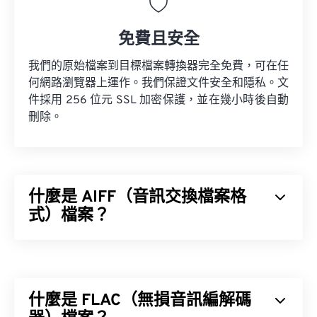
免費且安全
我們的原始檔案到目標檔案轉換器完全免費，可在任
何網路瀏覽器上運作。我們保證文件安全和隱私。文
件採用 256 位元 SSL 加密保護，並在幾小時後自動
刪除。
什麼是 AIFF（音訊交換檔案格
式）檔案？
蘋果
開發了音訊交換檔案格式 (AIFF)，用於儲存高
品質的數位音訊（波形）資料。許多專業人士都在使
用它，尤其是蘋果平台的用戶。它是
無損
，這意味著
什麼是 FLAC（無損音訊編解碼
不會損失原始音訊的品質或數據，但也意味著 AIFF
檔案會佔用更多空間。 AIFF 可以定位
循環點數據
和