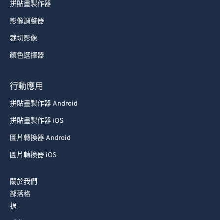
71
71
拼貼畫製作器
72
72
影像調整器
73
73
裁切影像
74
74
顏色選擇器
75
75
76
76
行動應用
77
77
拼貼畫製作器 Android
78
78
拼貼畫製作器 iOS
79
79
圖片轉換器 Android
80
80
圖片轉換器 iOS
81
81
關於我們
82
82
部落格
83
83
捐
84
84