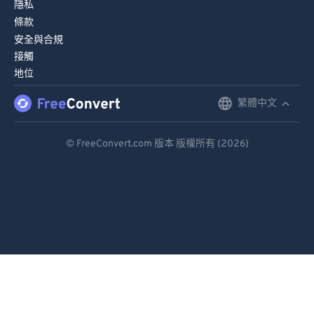
隱私
85
85
條款
安全與合規
86
86
接觸
87
87
地位
88
88
繁體中文
English
89
89
Deutsch
90
90
© FreeConvert.com 版本 版權所有 (2026)
Español
91
91
92
92
Français
93
93
Português
94
94
Italiano
95
95
Dutch
96
96
日本語
97
97