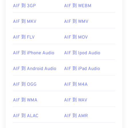
AIF 到 3GP
AIF 到 WEBM
AIF 到 MKV
AIF 到 WMV
AIF 到 FLV
AIF 到 MOV
AIF 到 iPhone Audio
AIF 到 Ipod Audio
00
00
00
00
00
00
00
00
AIF 到 Android Audio
AIF 到 iPad Audio
00
00
00
00
00
00
00
00
AIF 到 OGG
AIF 到 M4A
01
01
01
01
01
01
01
01
02
02
02
02
02
02
02
02
AIF 到 WMA
AIF 到 WAV
03
03
03
03
03
03
03
03
AIF 到 ALAC
AIF 到 AMR
04
04
04
04
04
04
04
04
05
05
05
05
05
05
05
05