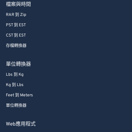
58
58
58
58
58
58
檔案與時間
59
59
59
59
59
59
RAR 到 Zip
60
60
PST 到 EST
61
61
CST 到 EST
62
62
存檔轉換器
63
63
64
64
單位轉換器
65
65
Lbs 到 Kg
66
66
Kg 到 Lbs
67
67
Feet 到 Meters
68
68
單位轉換器
69
69
70
70
Web應用程式