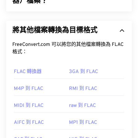
器）檔案？
音符，這對音樂家來說非常有用。
無損音訊編解碼器 (FLAC) 是一種檔案格式，它可以
縮小音訊檔案的大小。顧名思義，「無損」意味著音
將其他檔案轉換為目標格式
訊品質和原始資料不會有任何損失。 FLAC 透過使用
如何開啟 AIFF 檔案？
MD5 演算法將檔案壓縮到原大小的 50% 到 70% 左
右。
FreeConvert.com 可以將您的其他檔案轉換為 FLAC
預設情況下，AIFF 檔案會在
Windows Media Player
格式：
或
iTunes
中開啟，具體取決於作業系統。
如何開啟 FLAC 檔案？
FLAC 轉換器
3GA 到 FLAC
開啟 FLAC 檔案的預設程式是 VLC 媒體播放器。
M4P 到 FLAC
RMI 到 FLAC
請注意，如果您使用的是 Android 或非 Apple 設
備，則需要將 AIFF 檔案轉換為 MP3 檔案才能開
MIDI 到 FLAC
raw 到 FLAC
啟。
此外，可實作 FLAC 的編解碼器包括 FFmpeg、
AIFC 到 FLAC
MP1 到 FLAC
Flake 和 FLACCL，用於編碼。
Audiocogs
用於解
碼。最後，如「免費」一詞所示；顧名思義，
FLAC
開發者：
蘋果