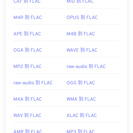
CAF 到 FLAC
MID 到 FLAC
是一種
開源開源軟體。
首次發布：
1988
M4R 到 FLAC
OPUS 到 FLAC
實用連結：
開發者：
Xiph.Org 基金會
https://en.wikipedia.org/wiki/Audio_Interchange_File_F
初始發布：
2001
APE 到 FLAC
M4B 到 FLAC
https://www.lifewire.com/aiff-aif-aifc-files-
實用連結：
2619569
OGA 到 FLAC
WAVE 到 FLAC
https://en.wikipedia.org/wiki/FLAC
https://xiph.org/flac/
MP2 到 FLAC
raw-audio 到 FLAC
raw-audio 到 FLAC
OGG 到 FLAC
M4A 到 FLAC
WMA 到 FLAC
WAV 到 FLAC
ALAC 到 FLAC
AMR 到 FLAC
MP3 到 FLAC