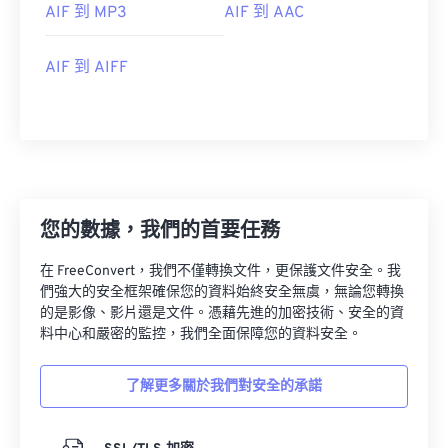
AIF 到 MP3
AIF 到 AAC
06
06
06
06
06
06
06
06
07
07
07
07
07
07
07
07
AIF 到 AIFF
08
08
08
08
08
08
08
08
09
09
09
09
09
09
09
09
10
10
10
10
10
10
10
10
11
11
11
11
11
11
11
11
您的數據，我們的首要任務
12
12
12
12
12
12
12
12
13
13
13
13
13
13
13
13
在 FreeConvert，我們不僅轉換文件，更保護文件安全。我
們強大的安全框架確保您的資料始終安全無虞，無論您轉換
14
14
14
14
14
14
14
14
的是影像、影片還是文件。憑藉先進的加密技術、安全的資
料中心和嚴密的監控，我們全面保障您的資料安全。
15
15
15
15
15
15
15
15
16
16
16
16
16
16
16
16
了解更多關於我們對安全的承諾
17
17
17
17
17
17
17
17
18
18
18
18
18
18
18
18