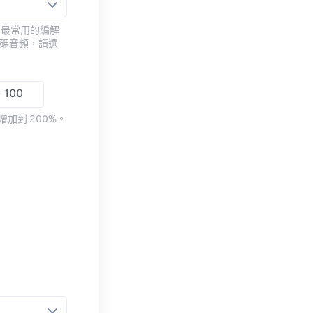
用最常用的編解
編碼音頻，請選
加到 200%。