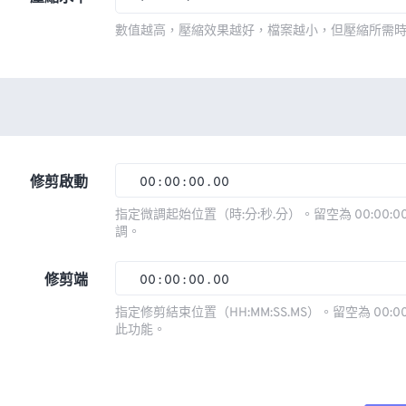
數值越高，壓縮效果越好，檔案越小，但壓縮所需
修剪啟動
00
:
00
:
00
.
00
指定微調起始位置（時:分:秒.分）。留空為 00:00:00
調。
00
00
00
00
01
01
01
01
修剪端
00
:
00
:
00
.
00
02
02
02
02
指定修剪結束位置（HH:MM:SS.MS）。留空為 00:00
此功能。
03
03
03
03
00
00
00
00
04
04
04
04
01
01
01
01
05
05
05
05