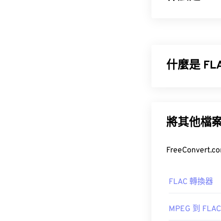
3GPP2 (3G
CDMA 是一種
取、保存、傳
什麼是 F
如何開啟 3
無損音訊編解碼
意味著音訊品質
開啟 3G2 檔案
的 50% 到 70
將其他檔
如何開啟 F
開啟 FLAC 
3G2 是一種
FLAC 轉換器
供此類支援的
AutoGK
MPEG 到 FLAC