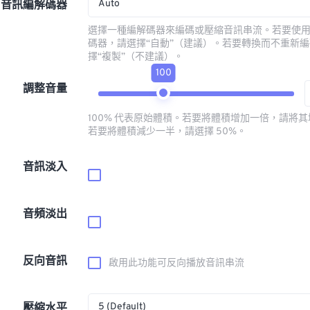
Auto
音訊編解碼器
選擇一種編解碼器來編碼或壓縮音訊串流。若要使
碼器，請選擇“自動”（建議）。若要轉換而不重新
擇“複製”（不建議）。
100
調整音量
100% 代表原始體積。若要將體積增加一倍，請將其增
若要將體積減少一半，請選擇 50%。
音訊淡入
音頻淡出
反向音訊
啟用此功能可反向播放音訊串流
5 (Default)
壓縮水平