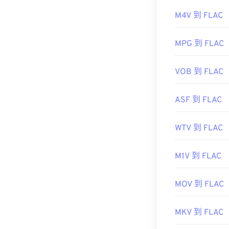
此外，可實作 FL
開發商：
第三代
解碼。最後，
M4V 到 FLAC
初始發布：
199
MPG 到 FLAC
實用連結：
開發者：
Xiph
https://en.wik
初始發布：
200
VOB 到 FLAC
http://www.3g
實用連結：
ASF 到 FLAC
https://en.wik
https://xiph.or
WTV 到 FLAC
M1V 到 FLAC
MOV 到 FLAC
MKV 到 FLAC