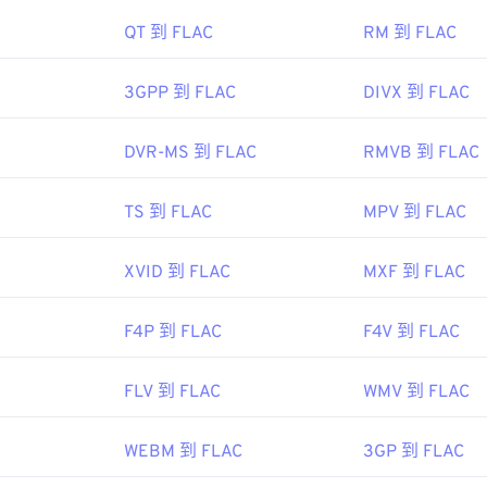
AC 的編解碼器包括 FFmpeg、Flake 和 FLACCL，用於編碼。
45
45
45
42
42
42
合作夥伴計畫2 (3GPP2)
如「免費」一詞所示；顧名思義，
FLAC
是一種
開源開源軟體。
QT 到 FLAC
RM 到 FLAC
46
46
46
43
43
43
8
47
47
47
3GPP 到 FLAC
DIVX 到 FLAC
44
44
44
.Org 基金會
48
48
48
45
45
45
ipedia.org/wiki/3rd_Generation_Partnership_Project_2
1
DVR-MS 到 FLAC
RMVB 到 FLAC
49
49
49
46
46
46
pp2.org/
50
50
50
47
47
47
TS 到 FLAC
MPV 到 FLAC
ipedia.org/wiki/FLAC
51
51
51
48
48
48
g/flac/
52
52
52
XVID 到 FLAC
MXF 到 FLAC
49
49
49
53
53
53
50
50
50
F4P 到 FLAC
F4V 到 FLAC
54
54
54
51
51
51
55
55
55
52
52
52
FLV 到 FLAC
WMV 到 FLAC
56
56
56
53
53
53
WEBM 到 FLAC
3GP 到 FLAC
57
57
57
54
54
54