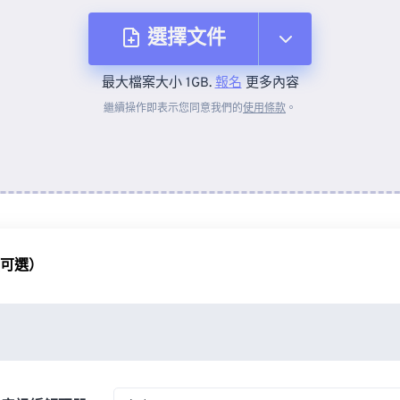
選擇文件
最大檔案大小 1GB.
報名
更多內容
來自裝置
繼續操作即表示您同意我們的
使用條款
。
來自 Dropbox
來自 Google 雲端硬碟
（可選）
來自 OneDrive
來自網址