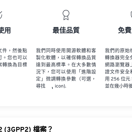
19
19
19
19
16
16
16
16
20
20
20
20
17
17
17
17
21
21
21
21
18
18
18
18
使用
最佳品質
免費
22
22
22
22
19
19
19
19
23
23
23
23
20
20
20
20
文件，然後點
我們同時使用開源軟體和客
我們的原始
24
24
24
可。您也可以
製化軟體，以確保轉換品質
轉換器完全
21
21
21
21
案轉換為目標
達到最高標準。在大多數情
網路瀏覽器
25
25
25
22
22
22
22
況下，您可以使用「進階設
證文件安全
26
26
26
定」微調轉換參數（可選，
23
23
23
23
用 256 位元
並在幾小時
尋找
icon).
27
27
27
24
24
24
28
28
28
25
25
25
29
29
29
26
26
26
30
30
30
27
27
27
31
31
31
 (3GPP2) 檔案？
28
28
28