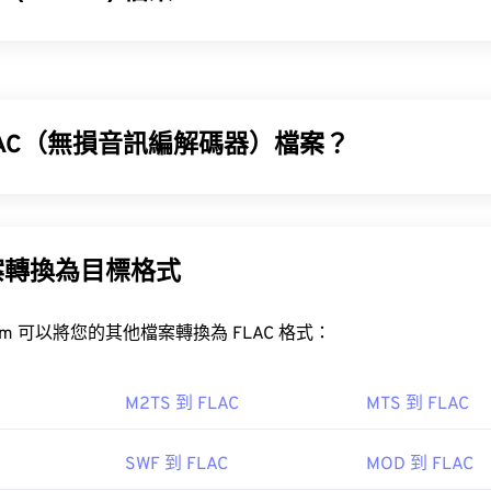
32
32
32
29
29
29
2) 是專為第三代 (3G) 碼分多址 (CDMA2000) 網路設計的多媒
33
33
33
30
30
30
行動通訊技術，3G2 格式允許 CDMA 網路上的行動電話透過高
34
34
34
31
31
31
輸和播放媒體。
35
35
35
32
32
32
LAC（無損音訊編解碼器）檔案？
36
36
36
33
33
33
G2 檔案？
37
37
37
器 (FLAC) 是一種檔案格式，它可以縮小音訊檔案的大小。顧
34
34
34
和原始資料不會有任何損失。 FLAC 透過使用 MD5 演算法將
的最佳應用程式是 Apple 的
QuickTime
。
38
38
38
35
35
35
% 左右。
案轉換為目標格式
39
39
39
36
36
36
LAC 檔案？
40
40
40
37
37
37
FreeConvert.com 可以將您的其他檔案轉換為 FLAC 格式：
41
41
41
檔案的預設程式是 VLC 媒體播放器。
38
38
38
靈活的文件格式，支援透過
定時文字
添加字幕。它不支援互動式選
42
42
42
39
39
39
M2TS 到 FLAC
MTS 到 FLAC
免費第三方工具。
43
43
43
40
40
40
SWF 到 FLAC
MOD 到 FLAC
44
44
44
41
41
41