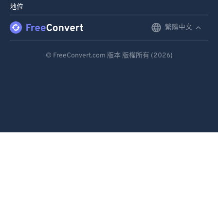
86
86
地位
87
87
繁體中文
English
88
88
Deutsch
89
89
© FreeConvert.com 版本 版權所有 (2026)
Español
90
90
91
91
Français
92
92
Português
93
93
Italiano
94
94
Dutch
95
95
日本語
96
96
97
97
简体中文
98
98
繁體中文