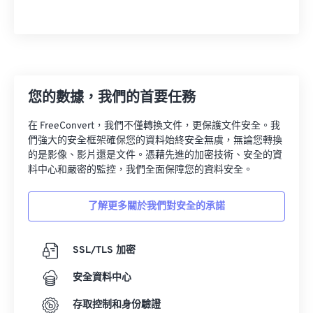
07
07
07
07
07
07
07
07
08
08
08
08
08
08
08
08
09
09
09
09
09
09
09
09
10
10
10
10
10
10
10
10
您的數據，我們的首要任務
11
11
11
11
11
11
11
11
12
12
12
12
12
12
12
12
在 FreeConvert，我們不僅轉換文件，更保護文件安全。我
們強大的安全框架確保您的資料始終安全無虞，無論您轉換
13
13
13
13
13
13
13
13
的是影像、影片還是文件。憑藉先進的加密技術、安全的資
料中心和嚴密的監控，我們全面保障您的資料安全。
14
14
14
14
14
14
14
14
15
15
15
15
15
15
15
15
了解更多關於我們對安全的承諾
16
16
16
16
16
16
16
16
17
17
17
17
17
17
17
17
SSL/TLS 加密
18
18
18
18
18
18
18
18
安全資料中心
19
19
19
19
19
19
19
19
存取控制和身份驗證