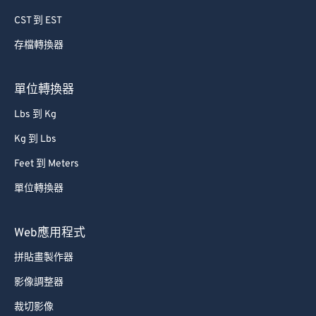
60
60
CST 到 EST
61
61
存檔轉換器
62
62
63
63
單位轉換器
64
64
Lbs 到 Kg
65
65
Kg 到 Lbs
66
66
Feet 到 Meters
67
67
單位轉換器
68
68
69
69
Web應用程式
70
70
拼貼畫製作器
71
71
影像調整器
72
72
裁切影像