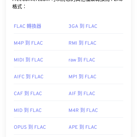
格式：
如何開啟 FLAC 檔案？
FLAC 轉換器
3GA 到 FLAC
開啟 FLAC 檔案的預設程式是 VLC 媒體播放器。
M4P 到 FLAC
RMI 到 FLAC
MIDI 到 FLAC
raw 到 FLAC
此外，可實作 FLAC 的編解碼器包括 FFmpeg、
AIFC 到 FLAC
MP1 到 FLAC
Flake 和 FLACCL，用於編碼。
Audiocogs
用於解
碼。最後，如「免費」一詞所示；顧名思義，
FLAC
CAF 到 FLAC
AIF 到 FLAC
是一種
開源開源軟體。
MID 到 FLAC
M4R 到 FLAC
開發者：
Xiph.Org 基金會
初始發布：
2001
OPUS 到 FLAC
APE 到 FLAC
實用連結：