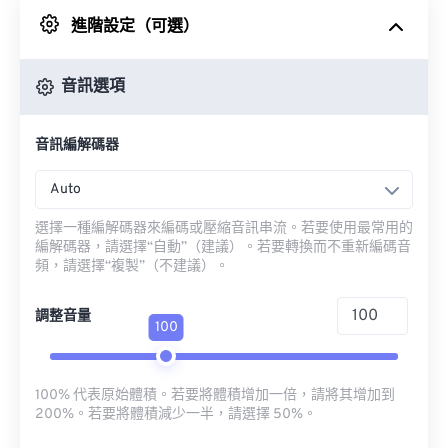
進階設定（可選）
來自 Google 雲端硬碟
音訊選項
來自 OneDrive
音訊編解碼器
來自網址
Auto
選擇一種編解碼器來編碼或壓縮音訊串流。若要使用最常用的
編解碼器，請選擇“自動”（建議）。若要轉換而不重新編碼音
頻，請選擇“複製”（不建議）。
調整音量
100
100% 代表原始體積。若要將體積增加一倍，請將其增加到
200%。若要將體積減少一半，請選擇 50%。