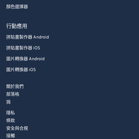
73
73
顏色選擇器
74
74
75
75
行動應用
76
76
拼貼畫製作器 Android
77
77
拼貼畫製作器 iOS
78
78
圖片轉換器 Android
79
79
圖片轉換器 iOS
80
80
關於我們
81
81
部落格
82
82
捐
83
83
隱私
84
84
條款
安全與合規
85
85
接觸