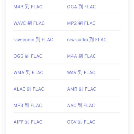
M4B 到 FLAC
OGA 到 FLAC
https://en.wikipedia.org/wiki/FLAC
https://xiph.org/flac/
WAVE 到 FLAC
MP2 到 FLAC
raw-audio 到 FLAC
raw-audio 到 FLAC
OGG 到 FLAC
M4A 到 FLAC
WMA 到 FLAC
WAV 到 FLAC
ALAC 到 FLAC
AMR 到 FLAC
MP3 到 FLAC
AAC 到 FLAC
AIFF 到 FLAC
OGV 到 FLAC