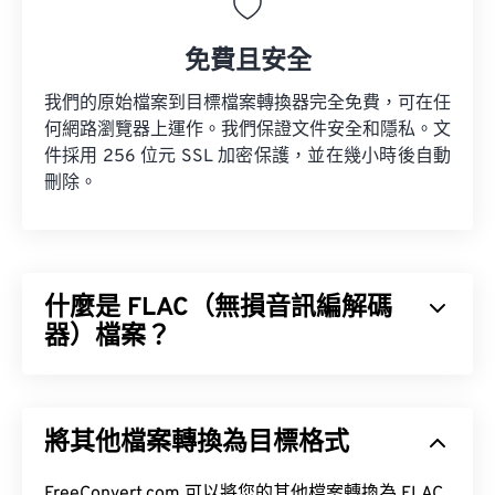
免費且安全
我們的原始檔案到目標檔案轉換器完全免費，可在任
何網路瀏覽器上運作。我們保證文件安全和隱私。文
件採用 256 位元 SSL 加密保護，並在幾小時後自動
刪除。
什麼是 FLAC（無損音訊編解碼
器）檔案？
無損音訊編解碼器 (FLAC) 是一種檔案格式，它可以
縮小音訊檔案的大小。顧名思義，「無損」意味著音
將其他檔案轉換為目標格式
訊品質和原始資料不會有任何損失。 FLAC 透過使用
MD5 演算法將檔案壓縮到原大小的 50% 到 70% 左
右。
FreeConvert.com 可以將您的其他檔案轉換為 FLAC