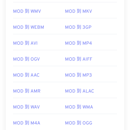
MOD 到 WMV
MOD 到 MKV
MOD 到 WEBM
MOD 到 3GP
00
00
00
00
00
00
00
00
MOD 到 AVI
MOD 到 MP4
MOD 到 OGV
MOD 到 AIFF
00
00
00
00
00
00
00
00
01
01
01
01
01
01
01
01
MOD 到 AAC
MOD 到 MP3
02
02
02
02
02
02
02
02
MOD 到 AMR
MOD 到 ALAC
03
03
03
03
03
03
03
03
04
04
04
04
04
04
04
04
MOD 到 WAV
MOD 到 WMA
05
05
05
05
05
05
05
05
06
06
06
06
06
06
06
06
MOD 到 M4A
MOD 到 OGG