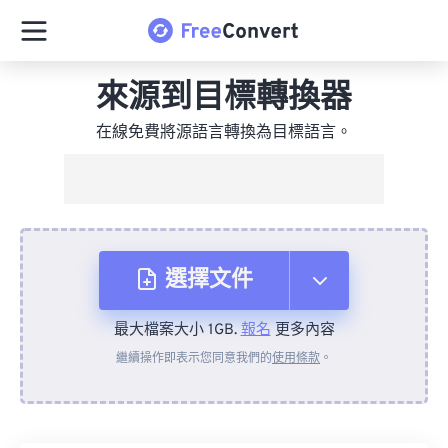
來源到目標轉換器
在線免費將源語言轉換為目標語言。
選擇文件
最大檔案大小 1GB.
報名
更多內容
來自裝置
繼續操作即表示您同意我們的
使用條款
。
來自 Dropbox