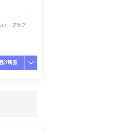
00）。奇數尺
用於所有
置所有選項
用預設
存為預設