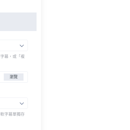
的字幕，或「複
瀏覽
而軟字幕單獨存