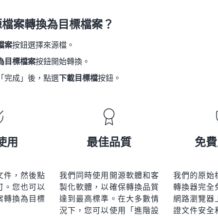
21
21
21
21
18
18
18
18
源檔案轉換為目標檔案？
22
22
22
22
19
19
19
19
23
23
23
23
檔案
按鈕選擇來源檔。
20
20
20
20
24
24
24
為目標檔案
按鈕開始轉換。
21
21
21
21
25
25
25
「完成」後，點選
下載目標檔
按鈕。
22
22
22
22
26
26
26
23
23
23
23
27
27
27
24
24
24
28
28
28
25
25
25
使用
最佳品質
免費
29
29
29
26
26
26
30
30
30
27
27
27
31
31
31
文件，然後點
我們同時使用開源軟體和客
我們的原始
28
28
28
可。您也可以
製化軟體，以確保轉換品質
轉換器完全
32
32
32
29
29
29
案轉換為目標
達到最高標準。在大多數情
網路瀏覽器
33
33
33
況下，您可以使用「進階設
證文件安全
30
30
30