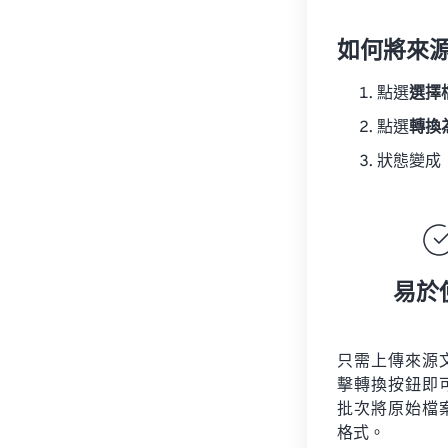
如何將來
點選
選擇
點選
轉換
狀態變成
易於
只需上傳來源
擊轉換按鈕即
批次將原始檔
格式。