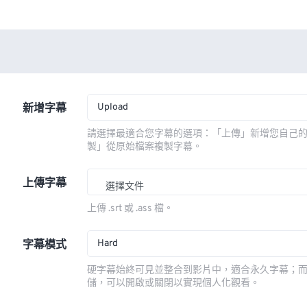
Upload
新增字幕
請選擇最適合您字幕的選項：「上傳」新增您自己
製」從原始檔案複製字幕。
上傳字幕
選擇文件
上傳 .srt 或 .ass 檔。
Hard
字幕模式
硬字幕始終可見並整合到影片中，適合永久字幕；
儲，可以開啟或關閉以實現個人化觀看。