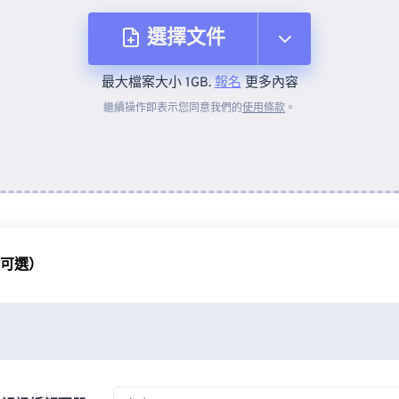
選擇文件
最大檔案大小 1GB.
報名
更多內容
來自裝置
繼續操作即表示您同意我們的
使用條款
。
來自 Dropbox
來自 Google 雲端硬碟
（可選）
來自 OneDrive
來自網址