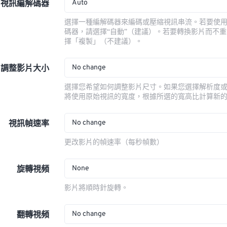
Auto
視訊編解碼器
選擇一種編解碼器來編碼或壓縮視訊串流。若要使
碼器，請選擇“自動”（建議）。若要轉換影片而不
擇「複製」（不建議）。
No change
調整影片大小
選擇您希望如何調整影片尺寸。如果您選擇解析度
將使用原始視訊的寬度，根據所選的寬高比計算新
No change
視訊幀速率
更改影片的幀速率（每秒幀數）
None
旋轉視頻
影片將順時針旋轉。
No change
翻轉視頻