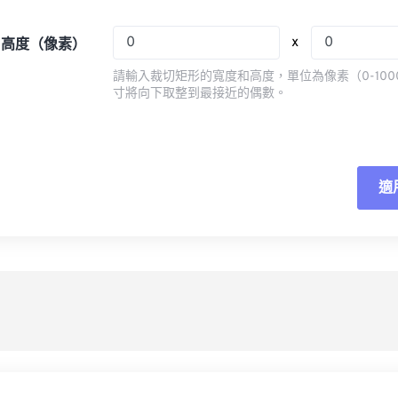
08
08
08
08
05
05
05
05
x
x 高度（像素）
09
09
09
09
06
06
06
06
請輸入裁切矩形的寬度和高度，單位為像素（0-100
10
10
10
10
07
07
07
07
寸將向下取整到最接近的偶數。
11
11
11
11
08
08
08
08
12
12
12
12
09
09
09
09
13
13
13
13
10
10
10
10
適
重
14
14
14
14
11
11
11
11
應
15
15
15
15
12
12
12
12
16
16
16
16
13
13
13
13
另
17
17
17
17
14
14
14
14
18
18
18
18
15
15
15
15
19
19
19
19
16
16
16
16
20
20
20
20
17
17
17
17