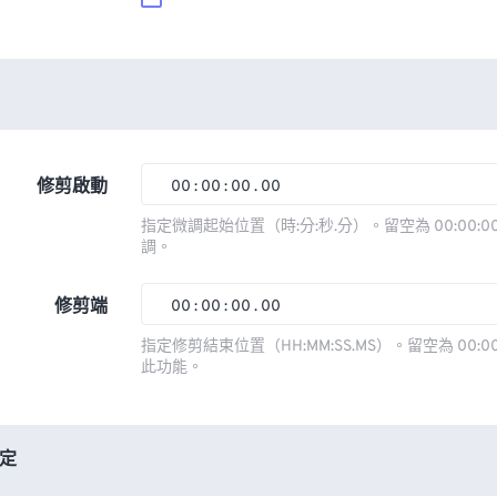
修剪啟動
00
:
00
:
00
.
00
00
00
00
00
指定微調起始位置（時:分:秒.分）。留空為 00:00:00
調。
01
01
01
01
02
02
02
02
修剪端
00
:
00
:
00
.
00
03
03
03
03
00
00
00
00
指定修剪結束位置（HH:MM:SS.MS）。留空為 00:00
此功能。
04
04
04
04
01
01
01
01
05
05
05
05
02
02
02
02
06
06
06
06
03
03
03
03
定
07
07
07
07
04
04
04
04