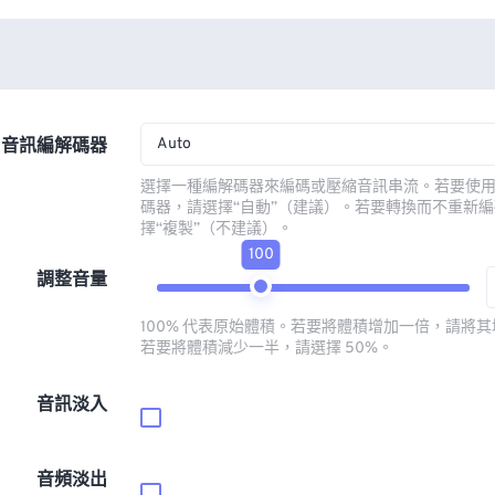
Auto
音訊編解碼器
選擇一種編解碼器來編碼或壓縮音訊串流。若要使
碼器，請選擇“自動”（建議）。若要轉換而不重新
擇“複製”（不建議）。
100
調整音量
100% 代表原始體積。若要將體積增加一倍，請將其增
若要將體積減少一半，請選擇 50%。
音訊淡入
音頻淡出