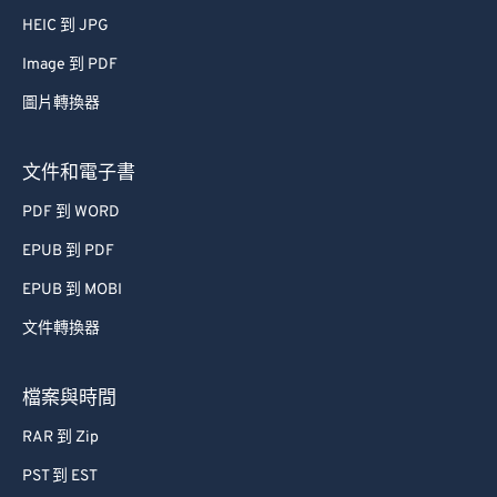
66
66
HEIC 到 JPG
67
67
Image 到 PDF
68
68
圖片轉換器
69
69
70
70
文件和電子書
71
71
PDF 到 WORD
72
72
EPUB 到 PDF
73
73
EPUB 到 MOBI
74
74
文件轉換器
75
75
檔案與時間
76
76
77
77
RAR 到 Zip
78
78
PST 到 EST