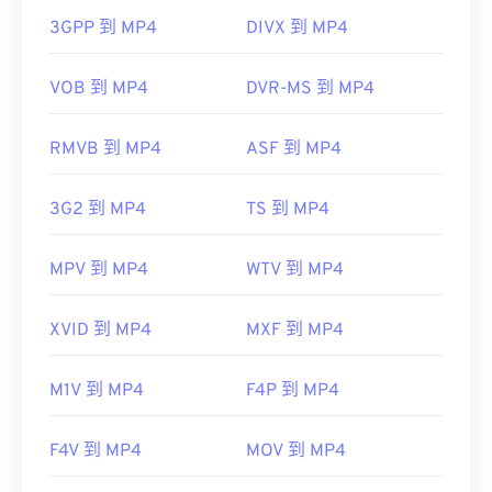
器，因此，當檔案無法開啟時，通常表示容器中的資
實用連結：
3GPP 到 MP4
DIVX 到 MP4
料（音訊或視訊編解碼器）與裝置的作業系統不相
容。
https://en.wikipedia.org/wiki/MIDI
VOB 到 MP4
DVR-MS 到 MP4
VLC 媒體播放器
https://www.midi.org/specifications
RMVB 到 MP4
ASF 到 MP4
開發者：
運動影像專家小組 (MPEG)
3G2 到 MP4
TS 到 MP4
標準：
ISO/IEC 14496
初始發布：
1999
MPV 到 MP4
WTV 到 MP4
實用連結：
https://en.wikipedia.org/wiki/MPEG-4
XVID 到 MP4
MXF 到 MP4
https://mpeg.chiariglione.org/standards/mpeg-
4.html
M1V 到 MP4
F4P 到 MP4
F4V 到 MP4
MOV 到 MP4