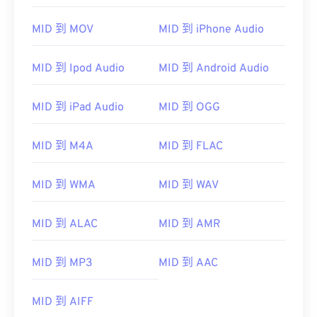
00
00
00
00
00
00
00
00
MID 到 MOV
MID 到 iPhone Audio
01
01
01
01
01
01
01
01
02
02
02
02
02
02
02
02
MID 到 Ipod Audio
MID 到 Android Audio
03
03
03
03
03
03
03
03
04
04
04
04
04
04
04
04
MID 到 iPad Audio
MID 到 OGG
05
05
05
05
05
05
05
05
MID 到 M4A
MID 到 FLAC
06
06
06
06
06
06
06
06
07
07
07
07
07
07
07
07
MID 到 WMA
MID 到 WAV
08
08
08
08
08
08
08
08
MID 到 ALAC
MID 到 AMR
09
09
09
09
09
09
09
09
10
10
10
10
10
10
10
10
MID 到 MP3
MID 到 AAC
11
11
11
11
11
11
11
11
12
12
12
12
12
12
12
12
MID 到 AIFF