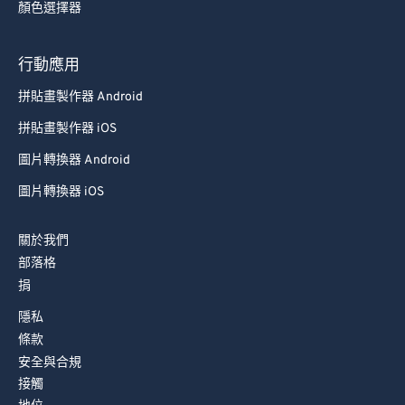
92
92
顏色選擇器
93
93
行動應用
94
94
拼貼畫製作器 Android
95
95
96
96
拼貼畫製作器 iOS
97
97
圖片轉換器 Android
98
98
圖片轉換器 iOS
99
99
關於我們
部落格
捐
隱私
條款
安全與合規
接觸