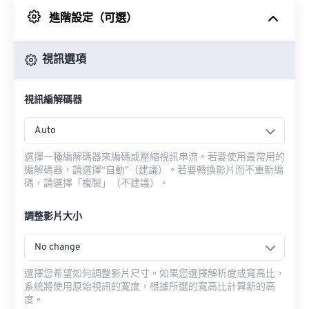
進階設定（可選）
來自 Google 雲端硬碟
視訊選項
來自 OneDrive
視訊編解碼器
來自網址
Auto
選擇一種編解碼器來編碼或壓縮視訊串流。若要使用最常用的
編解碼器，請選擇“自動”（建議）。若要轉換影片而不重新編
碼，請選擇「複製」（不建議）。
調整影片大小
No change
選擇您希望如何調整影片尺寸。如果您選擇解析度或寬高比，
系統將使用原始視訊的寬度，根據所選的寬高比計算新的高
度。