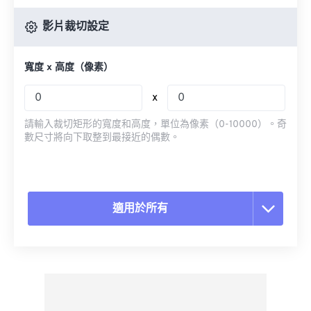
影片裁切設定
寬度 x 高度（像素）
x
請輸入裁切矩形的寬度和高度，單位為像素（0-10000）。奇
數尺寸將向下取整到最接近的偶數。
適用於所有
重置所有選項
應用預設
另存為預設