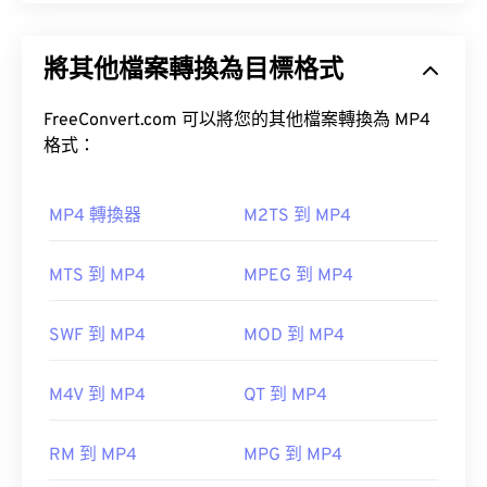
MPEG-4 (MP4) 是一種容器視訊格式，可以儲存多媒
體數據，通常是音訊和視訊。它與各種設備和作業系
將其他檔案轉換為目標格式
統相容，使用
編解碼器
來壓縮檔案大小，從而產生易
如何開啟 MIDI 檔案？
於管理和儲存的檔案。它也是一種流行的影片格式，
用於在網路上進行串流媒體播放，例如在 YouTube
FreeConvert.com 可以將您的其他檔案轉換為 MP4
開啟 MIDI 檔案的最佳程式是
Awave Studio
和
上。許多人認為 MP4 是當今最好的視訊格式之一。
格式：
Audacity
。 Awave 可以讀取 260 種不同的音訊格
式。
免費
開源
MP4 轉換器
M2TS 到 MP4
如何開啟 MP4 檔案？
MTS 到 MP4
MPEG 到 MP4
MP4 檔案會在作業系統的預設視訊播放器中開啟。
只需雙擊該文件即可開啟。無需第三方軟體。
其他可以開啟 MIDI 檔案的程式包括
Winamp
、
SWF 到 MP4
MOD 到 MP4
Windows Media Player
、
Karaoke Player
、
Windows Player 中開
Musicnotes Player Player
及
Sibelius。
啟。在 Mac 系統中，它會在
QuickTime
M4V 到 MP4
QT 到 MP4
開發者：
MIDI 製造商協會
在某些裝置上，尤其是行動裝置上，開啟這種檔案類
RM 到 MP4
MPG 到 MP4
型可能會出現問題。 MP4 是一種包含各種資料的容
首次發布：
1983