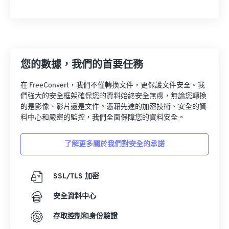
26
26
26
26
26
26
27
27
27
27
27
27
28
28
28
28
28
28
29
29
29
29
29
29
您的數據，我們的首要任務
30
30
30
30
30
30
在 FreeConvert，我們不僅轉換文件，更保護文件安全。我
31
31
31
31
31
31
們強大的安全框架確保您的資料始終安全無虞，無論您轉換
32
32
32
32
32
32
的是影像、影片還是文件。憑藉先進的加密技術、安全的資
料中心和嚴密的監控，我們全面保障您的資料安全。
33
33
33
33
33
33
34
34
34
34
34
34
了解更多關於我們對安全的承諾
35
35
35
35
35
35
36
36
36
36
36
36
SSL/TLS 加密
37
37
37
37
37
37
安全資料中心
38
38
38
38
38
38
存取控制和身份驗證
39
39
39
39
39
39