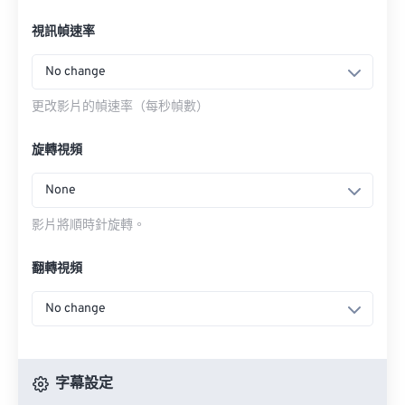
視訊幀速率
No change
更改影片的幀速率（每秒幀數）
旋轉視頻
None
影片將順時針旋轉。
翻轉視頻
No change
字幕設定