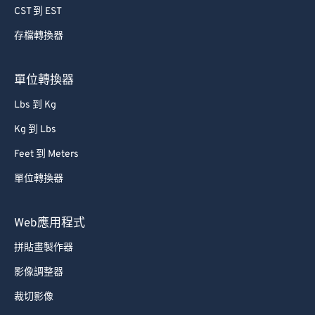
79
79
CST 到 EST
80
80
存檔轉換器
81
81
單位轉換器
82
82
83
83
Lbs 到 Kg
84
84
Kg 到 Lbs
85
85
Feet 到 Meters
86
86
單位轉換器
87
87
Web應用程式
88
88
89
89
拼貼畫製作器
90
90
影像調整器
91
91
裁切影像