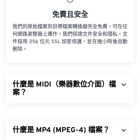
免費且安全
我們的原始檔案到目標檔案轉換器完全免費，可在任
何網路瀏覽器上運作。我們保證文件安全和隱私。文
件採用 256 位元 SSL 加密保護，並在幾小時後自動
刪除。
什麼是 MIDI（樂器數位介面）檔
案？
樂器數位介面 (MIDI) 是一種用於管理數位樂器和電
腦之間互動的協定。本質上，MIDI 是
數位音樂
領域
的標準化語言。 MIDI 與其他音訊檔案類型不同，其
什麼是 MP4 (MPEG-4) 檔案？
目的是在應用程式、軟體和硬體之間共享音樂資訊
（例如音符、時值、音高和音量）。