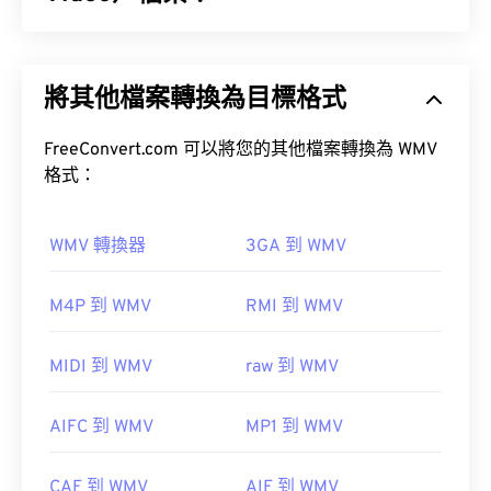
Windows Media Video (WMV) 是一種常見且廣泛支
援的影片格式。它使用
編解碼器
壓縮檔案大小，從而
如何開啟 MIDI 檔案？
將其他檔案轉換為目標格式
產生易於管理且能保持視訊品質的檔案。 WMV 檔案
通常封裝在一種名為進階系統格式 (ASF) 的數位容器
開啟 MIDI 檔案的最佳程式是
Awave Studio
和
格式中。
FreeConvert.com 可以將您的其他檔案轉換為 WMV
Audacity
。 Awave 可以讀取 260 種不同的音訊格
格式：
式。
免費
開源
如何開啟 WMV 檔案？
WMV 轉換器
3GA 到 WMV
大多數媒體播放器都可以開啟和讀取 WMV（和
M4P 到 WMV
RMI 到 WMV
ASF）檔案。
其他可以開啟 MIDI 檔案的程式包括
Winamp
、
Windows Media Player
、
Karaoke Player
、
VLC 媒體播放器
MIDI 到 WMV
raw 到 WMV
Musicnotes Player Player
及
Sibelius。
AIFC 到 WMV
MP1 到 WMV
開發者：
MIDI 製造商協會
WMV 也很容易轉換為其他影片檔案格式。但是，請
首次發布：
1983
CAF 到 WMV
AIF 到 WMV