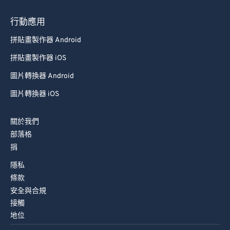
93
93
行動應用
94
94
拼貼畫製作器 Android
95
95
拼貼畫製作器 iOS
96
96
圖片轉換器 Android
97
97
圖片轉換器 iOS
98
98
99
99
關於我們
部落格
捐
隱私
條款
安全與合規
接觸
地位