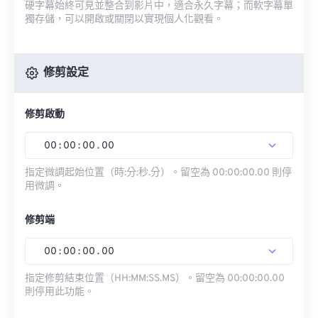
硬字幕始終可見並整合到影片中，適合永久字幕；而軟字幕單
獨存儲，可以開啟或關閉以實現個人化觀看。
修剪設定
修剪啟動
00
:
00
:
00
.
00
指定微調起始位置（時:分:秒.分）。留空為 00:00:00.00 則停
用微調。
修剪端
00
:
00
:
00
.
00
指定修剪結束位置（HH:MM:SS.MS）。留空為 00:00:00.00
則停用此功能。