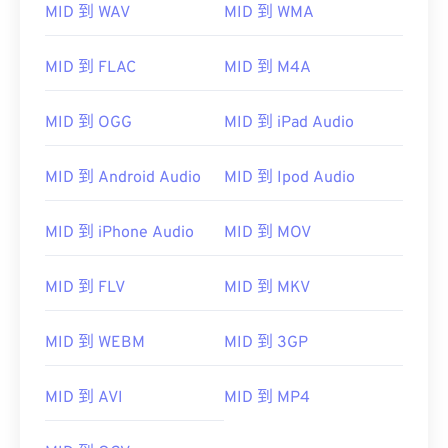
MID 到 WAV
MID 到 WMA
01
01
01
01
01
01
01
01
02
02
02
02
02
02
02
02
MID 到 FLAC
MID 到 M4A
03
03
03
03
03
03
03
03
MID 到 OGG
MID 到 iPad Audio
04
04
04
04
04
04
04
04
05
05
05
05
05
05
05
05
MID 到 Android Audio
MID 到 Ipod Audio
06
06
06
06
06
06
06
06
MID 到 iPhone Audio
MID 到 MOV
07
07
07
07
07
07
07
07
08
08
08
08
08
08
08
08
MID 到 FLV
MID 到 MKV
09
09
09
09
09
09
09
09
10
10
10
10
10
10
10
10
MID 到 WEBM
MID 到 3GP
11
11
11
11
11
11
11
11
MID 到 AVI
MID 到 MP4
12
12
12
12
12
12
12
12
13
13
13
13
13
13
13
13