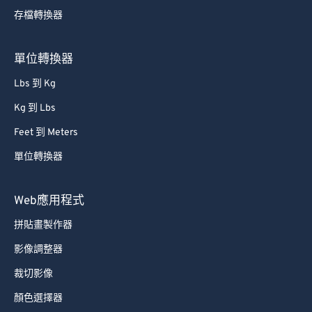
存檔轉換器
80
80
81
81
單位轉換器
82
82
Lbs 到 Kg
83
83
Kg 到 Lbs
84
84
Feet 到 Meters
85
85
單位轉換器
86
86
87
87
Web應用程式
88
88
拼貼畫製作器
89
89
影像調整器
90
90
裁切影像
91
91
顏色選擇器
92
92