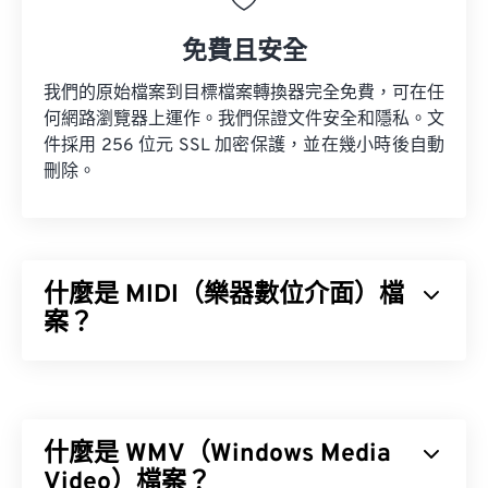
免費且安全
我們的原始檔案到目標檔案轉換器完全免費，可在任
何網路瀏覽器上運作。我們保證文件安全和隱私。文
件採用 256 位元 SSL 加密保護，並在幾小時後自動
刪除。
什麼是 MIDI（樂器數位介面）檔
案？
樂器數位介面 (MIDI) 是一種用於管理數位樂器和電
腦之間互動的協定。本質上，MIDI 是
數位音樂
領域
的標準化語言。 MIDI 與其他音訊檔案類型不同，其
什麼是 WMV（Windows Media
目的是在應用程式、軟體和硬體之間共享音樂資訊
（例如音符、時值、音高和音量）。
Video）檔案？