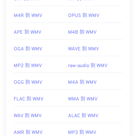
注意，轉換過程可能會導致畫質下降。
實用連結：
HandBrake
M4R 到 WMV
OPUS 到 WMV
https://en.wikipedia.org/wiki/MIDI
https://www.midi.org/specifications
APE 到 WMV
M4B 到 WMV
開發者：
微軟
OGA 到 WMV
WAVE 到 WMV
初始發佈時間：
1999
相關連結：
MP2 到 WMV
raw-audio 到 WMV
https://en.wikipedia.org/wiki/Windows_Media_Video
OGG 到 WMV
M4A 到 WMV
https://en.wikipedia.org/wiki/Advanced_Systems_Form
FLAC 到 WMV
WMA 到 WMV
WAV 到 WMV
ALAC 到 WMV
AMR 到 WMV
MP3 到 WMV