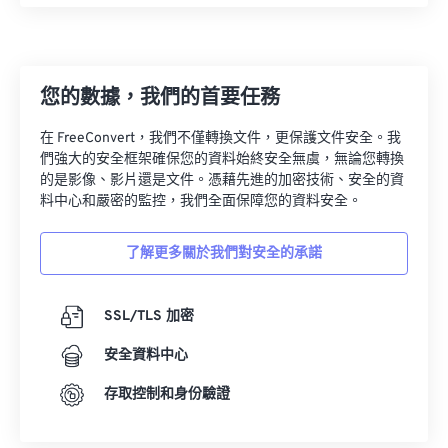
27
27
27
27
27
27
28
28
28
28
28
28
29
29
29
29
29
29
您的數據，我們的首要任務
30
30
30
30
30
30
在 FreeConvert，我們不僅轉換文件，更保護文件安全。我
31
31
31
31
31
31
們強大的安全框架確保您的資料始終安全無虞，無論您轉換
的是影像、影片還是文件。憑藉先進的加密技術、安全的資
32
32
32
32
32
32
料中心和嚴密的監控，我們全面保障您的資料安全。
33
33
33
33
33
33
了解更多關於我們對安全的承諾
34
34
34
34
34
34
35
35
35
35
35
35
SSL/TLS 加密
36
36
36
36
36
36
安全資料中心
37
37
37
37
37
37
38
38
38
38
38
38
存取控制和身份驗證
39
39
39
39
39
39