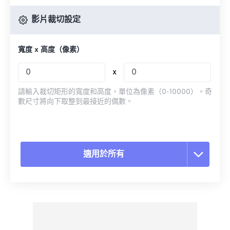
影片裁切設定
寬度 x 高度（像素）
x
請輸入裁切矩形的寬度和高度，單位為像素（0-10000）。奇
數尺寸將向下取整到最接近的偶數。
適用於所有
重置所有選項
應用預設
另存為預設