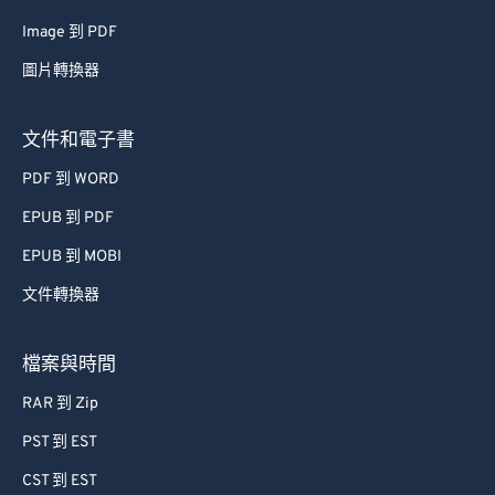
66
66
Image 到 PDF
67
67
圖片轉換器
68
68
69
69
文件和電子書
70
70
PDF 到 WORD
71
71
EPUB 到 PDF
72
72
EPUB 到 MOBI
73
73
文件轉換器
74
74
75
75
檔案與時間
76
76
RAR 到 Zip
77
77
PST 到 EST
78
78
CST 到 EST
79
79