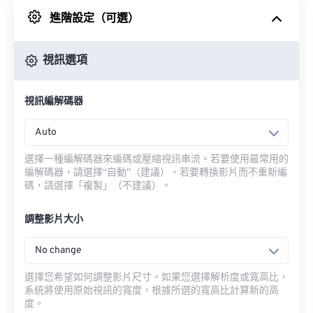
進階設定（可選）
來自 Google 雲端硬碟
視訊選項
來自 OneDrive
視訊編解碼器
來自網址
Auto
選擇一種編解碼器來編碼或壓縮視訊串流。若要使用最常用的
編解碼器，請選擇“自動”（建議）。若要轉換影片而不重新編
碼，請選擇「複製」（不建議）。
調整影片大小
No change
選擇您希望如何調整影片尺寸。如果您選擇解析度或寬高比，
系統將使用原始視訊的寬度，根據所選的寬高比計算新的高
度。