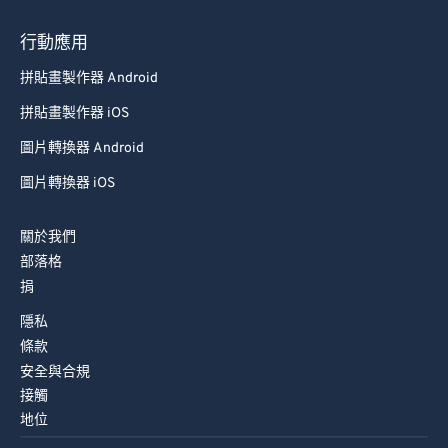
93
93
行動應用
94
94
拼貼畫製作器 Android
95
95
拼貼畫製作器 iOS
96
96
圖片轉換器 Android
97
97
圖片轉換器 iOS
98
98
99
99
關於我們
部落格
捐
隱私
條款
安全與合規
接觸
地位