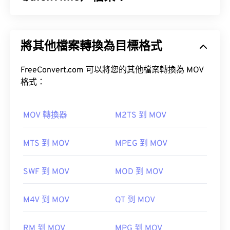
Apple QuickTime (MOV) 是一種容器格式，可保存各
種類型的多媒體文件，包括
3D
和
虛擬實境 (VR)
文
如何開啟 MIDI 檔案？
將其他檔案轉換為目標格式
件。它以方便用戶將多媒體檔案保存到設備上而聞
名。
開啟 MIDI 檔案的最佳程式是
Awave Studio
和
FreeConvert.com 可以將您的其他檔案轉換為 MOV
Audacity
。 Awave 可以讀取 260 種不同的音訊格
格式：
式。
免費
開源
MOV 轉換器
M2TS 到 MOV
如何開啟 MOV 檔案？
MTS 到 MOV
MPEG 到 MOV
其他可以開啟 MIDI 檔案的程式包括
Winamp
、
預設情況下，MOV 檔案使用 QuickTime 開啟。
Windows Media Player
、
Karaoke Player
、
VLC
SWF 到 MOV
MOD 到 MOV
Musicnotes Player Player
及
Sibelius。
媒體播放器
M4V 到 MOV
QT 到 MOV
開發者：
MIDI 製造商協會
首次發布：
1983
請注意，還有兩種檔案類型也使用 MOV 副檔名。它
RM 到 MOV
MPG 到 MOV