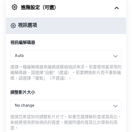
進階設定（可選）
來自 Google 雲端硬碟
視訊選項
來自 OneDrive
視訊編解碼器
來自網址
Auto
選擇一種編解碼器來編碼或壓縮視訊串流。若要使用最常用的
編解碼器，請選擇“自動”（建議）。若要轉換影片而不重新編
碼，請選擇「複製」（不建議）。
調整影片大小
No change
選擇您希望如何調整影片尺寸。如果您選擇解析度或寬高比，
系統將使用原始視訊的寬度，根據所選的寬高比計算新的高
度。