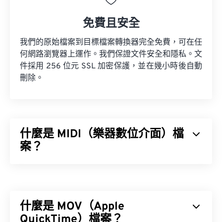
免費且安全
我們的原始檔案到目標檔案轉換器完全免費，可在任
何網路瀏覽器上運作。我們保證文件安全和隱私。文
件採用 256 位元 SSL 加密保護，並在幾小時後自動
刪除。
什麼是 MIDI（樂器數位介面）檔
案？
樂器數位介面 (MIDI) 是一種用於管理數位樂器和電
腦之間互動的協定。本質上，MIDI 是
數位音樂
領域
的標準化語言。 MIDI 與其他音訊檔案類型不同，其
什麼是 MOV（Apple
目的是在應用程式、軟體和硬體之間共享音樂資訊
（例如音符、時值、音高和音量）。
QuickTime）檔案？