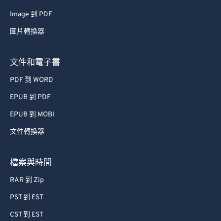
66
66
Image 到 PDF
67
67
圖片轉換器
68
68
69
69
文件和電子書
70
70
PDF 到 WORD
71
71
EPUB 到 PDF
72
72
EPUB 到 MOBI
73
73
文件轉換器
74
74
75
75
檔案與時間
76
76
RAR 到 Zip
77
77
PST 到 EST
78
78
CST 到 EST
79
79