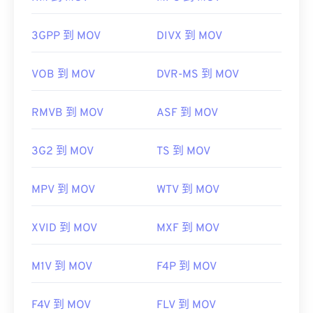
們分別是 AutoCAD AutoFlix 和 ROSE Online。這兩
實用連結：
種文件類型彼此無關，一種已過時，另一種與線上遊
3GPP 到 MOV
DIVX 到 MOV
https://en.wikipedia.org/wiki/MIDI
戲相關。
https://www.midi.org/specifications
VOB 到 MOV
DVR-MS 到 MOV
RMVB 到 MOV
ASF 到 MOV
開發者：
蘋果
3G2 到 MOV
TS 到 MOV
首次發布：
2001年
實用連結：
MPV 到 MOV
WTV 到 MOV
https://en.wikipedia.org/wiki/QuickTime_File_Format
https://developer.apple.com/library/archive/documen
XVID 到 MOV
MXF 到 MOV
CH203-BBCGDDDF
M1V 到 MOV
F4P 到 MOV
F4V 到 MOV
FLV 到 MOV