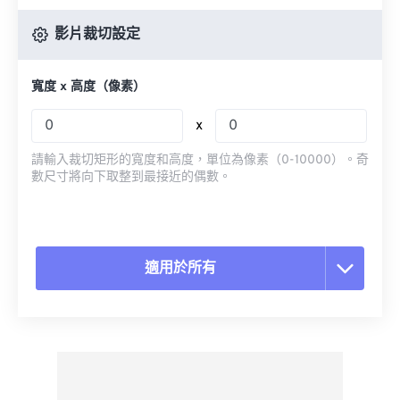
影片裁切設定
寬度 x 高度（像素）
x
請輸入裁切矩形的寬度和高度，單位為像素（0-10000）。奇
數尺寸將向下取整到最接近的偶數。
適用於所有
重置所有選項
應用預設
另存為預設