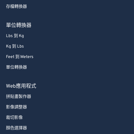
存檔轉換器
80
80
81
81
單位轉換器
82
82
Lbs 到 Kg
83
83
Kg 到 Lbs
84
84
Feet 到 Meters
85
85
單位轉換器
86
86
87
87
Web應用程式
88
88
拼貼畫製作器
89
89
影像調整器
90
90
裁切影像
91
91
顏色選擇器
92
92