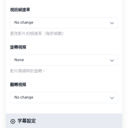
視訊幀速率
No change
更改影片的幀速率（每秒幀數）
旋轉視頻
None
影片將順時針旋轉。
翻轉視頻
No change
字幕設定