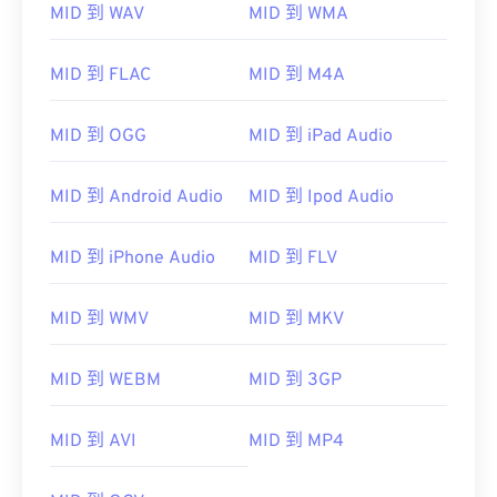
MID 到 WAV
MID 到 WMA
01
01
01
01
01
01
01
01
02
02
02
02
02
02
02
02
MID 到 FLAC
MID 到 M4A
03
03
03
03
03
03
03
03
MID 到 OGG
MID 到 iPad Audio
04
04
04
04
04
04
04
04
05
05
05
05
05
05
05
05
MID 到 Android Audio
MID 到 Ipod Audio
06
06
06
06
06
06
06
06
MID 到 iPhone Audio
MID 到 FLV
07
07
07
07
07
07
07
07
08
08
08
08
08
08
08
08
MID 到 WMV
MID 到 MKV
09
09
09
09
09
09
09
09
10
10
10
10
10
10
10
10
MID 到 WEBM
MID 到 3GP
11
11
11
11
11
11
11
11
MID 到 AVI
MID 到 MP4
12
12
12
12
12
12
12
12
13
13
13
13
13
13
13
13