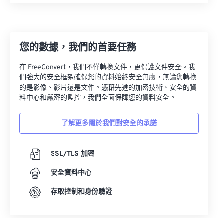
27
27
27
27
27
27
28
28
28
28
28
28
29
29
29
29
29
29
您的數據，我們的首要任務
30
30
30
30
30
30
在 FreeConvert，我們不僅轉換文件，更保護文件安全。我
31
31
31
31
31
31
們強大的安全框架確保您的資料始終安全無虞，無論您轉換
的是影像、影片還是文件。憑藉先進的加密技術、安全的資
32
32
32
32
32
32
料中心和嚴密的監控，我們全面保障您的資料安全。
33
33
33
33
33
33
了解更多關於我們對安全的承諾
34
34
34
34
34
34
35
35
35
35
35
35
SSL/TLS 加密
36
36
36
36
36
36
安全資料中心
37
37
37
37
37
37
38
38
38
38
38
38
存取控制和身份驗證
39
39
39
39
39
39