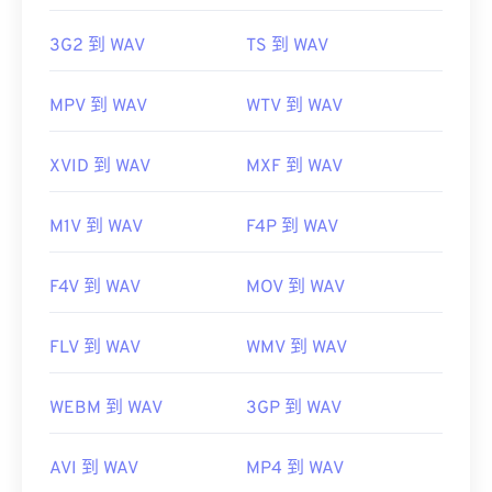
https://en.wikipedia.org/wiki/WAV
https://en.wikipedia.org/wiki/Matroska
https://www.techopedia.com/definition/12636/wavefor
3G2 到 WAV
TS 到 WAV
https://www.matroska.org/
audio-wav
MPV 到 WAV
WTV 到 WAV
XVID 到 WAV
MXF 到 WAV
M1V 到 WAV
F4P 到 WAV
F4V 到 WAV
MOV 到 WAV
FLV 到 WAV
WMV 到 WAV
WEBM 到 WAV
3GP 到 WAV
AVI 到 WAV
MP4 到 WAV