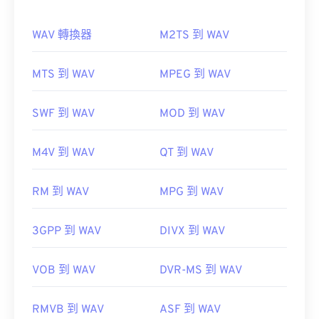
開啟 MKV 檔案的最佳方法是使用 VLC 媒體播放器。
這款媒體播放器相容於所有作業系統和平台。這一點
WAV 轉換器
M2TS 到 WAV
很重要，因為 MKV 不是行業標準，這意味著其他媒
如何開啟 WAV 檔案？
體播放器可能不支援它。
MTS 到 WAV
MPEG 到 WAV
開啟 WAV 檔案的預設播放器是
Windows Media
Player
。
SWF 到 WAV
MOD 到 WAV
此外，MKV 不使用任何編解碼器來壓縮檔案大小，
iTunes
VLC 媒體播放器
WAV
這意味著檔案可能會非常大。
M4V 到 WAV
QT 到 WAV
UltraMixer
RM 到 WAV
Ninite
Combined Community
MPG 到 WAV
Elmedia Player
Codec Pack (CCCP)
3GPP 到 WAV
DIVX 到 WAV
開發者：
Microsoft
，
IBIB
開發者：
Matroska
VOB 到 WAV
DVR-MS 到 WAV
初始發布：
1991
初始發布：
2002
實用連結：
實用連結：
RMVB 到 WAV
ASF 到 WAV