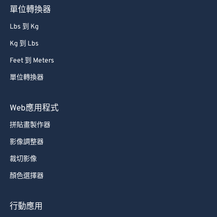
單位轉換器
67
67
Lbs 到 Kg
68
68
Kg 到 Lbs
69
69
Feet 到 Meters
70
70
單位轉換器
71
71
72
72
Web應用程式
73
73
拼貼畫製作器
74
74
影像調整器
75
75
裁切影像
76
76
顏色選擇器
77
77
78
78
行動應用
79
79