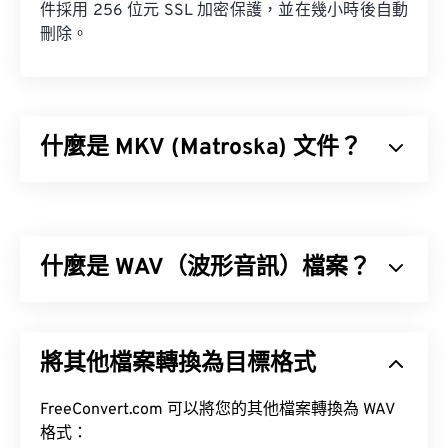
件採用 256 位元 SSL 加密保護，並在幾小時後自動
刪除。
什麼是 MKV (Matroska) 文件？
Matroska (MKV) 是一種免費的開源容器標準，可在
單一檔案格式中儲存無限數量的音訊視訊和多媒體檔
案。由於它是開源的，用戶可以使用
開源軟體
對其進
什麼是 WAV（波形音訊）檔案？
行自訂。
波形音訊 (WAV) 是最受歡迎的無損音訊檔案數位音
訊格式。 WAV 是 IBM 和 Windows 對
資源交換檔案
將其他檔案轉換為目標格式
格式 (RIFF)
進行迭代的成果。 WAV 檔案比
M4A
和
MP3
檔案大得多，因此不太適合在便攜式播放器等
消費級設備上使用。
FreeConvert.com 可以將您的其他檔案轉換為 WAV
如何開啟 MKV 檔案？
格式：