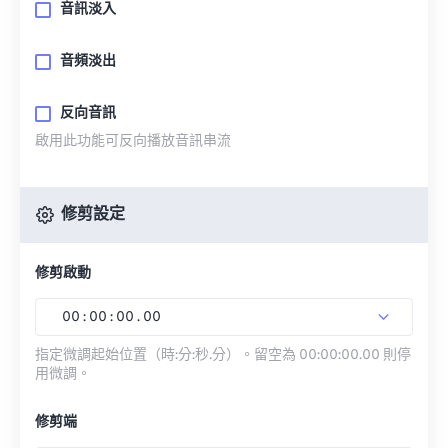
音訊淡入
音頻淡出
反向音訊
啟用此功能可反向播放音訊串流
修剪設定
修剪啟動
00
:
00
:
00
.
00
指定微調起始位置（時:分:秒.分）。留空為 00:00:00.00 則停
用微調。
修剪端