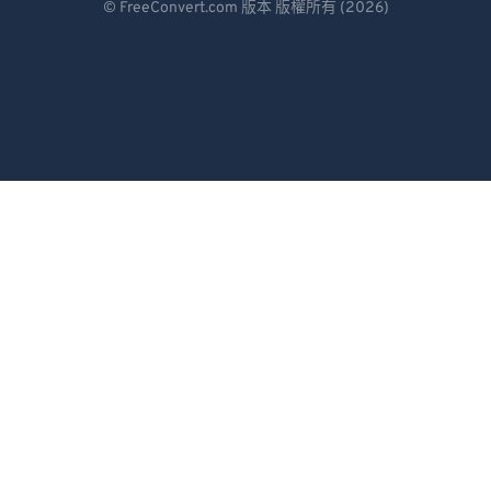
© FreeConvert.com 版本 版權所有 (2026)
93
93
Español
94
94
Français
95
95
Português
96
96
97
97
Italiano
98
98
Dutch
99
99
日本語
简体中文
繁體中文
한국어
Svenska
Türkçe