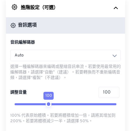
進階設定（可選）
來自 Google 雲端硬碟
音訊選項
來自 OneDrive
音訊編解碼器
來自網址
Auto
選擇一種編解碼器來編碼或壓縮音訊串流。若要使用最常用的
編解碼器，請選擇“自動”（建議）。若要轉換而不重新編碼音
頻，請選擇“複製”（不建議）。
調整音量
100
100% 代表原始體積。若要將體積增加一倍，請將其增加到
200%。若要將體積減少一半，請選擇 50%。