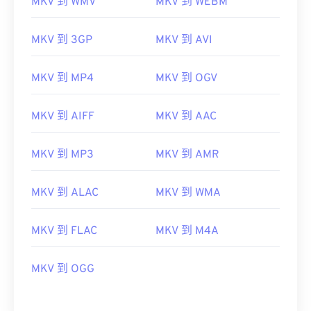
MKV 到 WMV
MKV 到 WEBM
MKV 到 3GP
MKV 到 AVI
MKV 到 MP4
MKV 到 OGV
MKV 到 AIFF
MKV 到 AAC
MKV 到 MP3
MKV 到 AMR
MKV 到 ALAC
MKV 到 WMA
MKV 到 FLAC
MKV 到 M4A
00
00
00
00
00
00
00
00
MKV 到 OGG
00
00
00
00
00
00
00
00