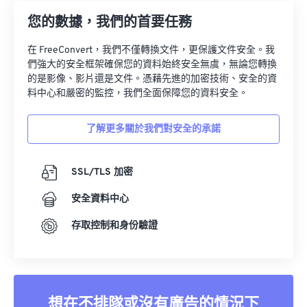
14
14
14
14
14
14
14
14
您的數據，我們的首要任務
15
15
15
15
15
15
15
15
在 FreeConvert，我們不僅轉換文件，更保護文件安全。我
16
16
16
16
16
16
16
16
們強大的安全框架確保您的資料始終安全無虞，無論您轉換
的是影像、影片還是文件。憑藉先進的加密技術、安全的資
17
17
17
17
17
17
17
17
料中心和嚴密的監控，我們全面保障您的資料安全。
18
18
18
18
18
18
18
18
19
19
19
19
19
19
19
19
了解更多關於我們對安全的承諾
20
20
20
20
20
20
20
20
SSL/TLS 加密
21
21
21
21
21
21
21
21
22
22
22
22
22
22
22
22
安全資料中心
23
23
23
23
23
23
23
23
存取控制和身份驗證
24
24
24
24
24
24
25
25
25
25
25
25
26
26
26
26
26
26
想在不排隊或沒有廣告的情況下