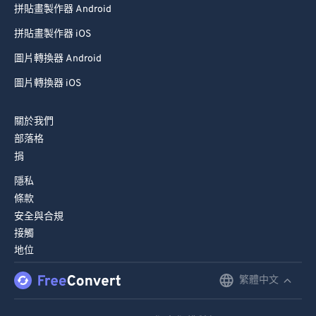
拼貼畫製作器 Android
80
80
拼貼畫製作器 iOS
81
81
圖片轉換器 Android
82
82
圖片轉換器 iOS
83
83
84
84
關於我們
85
85
部落格
捐
86
86
87
87
隱私
條款
88
88
安全與合規
89
89
接觸
地位
90
90
91
91
繁體中文
English
92
92
Deutsch