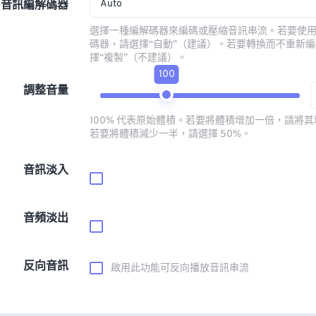
Auto
音訊編解碼器
選擇一種編解碼器來編碼或壓縮音訊串流。若要使
碼器，請選擇“自動”（建議）。若要轉換而不重新
擇“複製”（不建議）。
100
調整音量
100% 代表原始體積。若要將體積增加一倍，請將其增
若要將體積減少一半，請選擇 50%。
音訊淡入
音頻淡出
反向音訊
啟用此功能可反向播放音訊串流