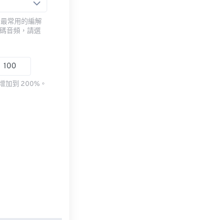
用最常用的編解
編碼音頻，請選
加到 200%。