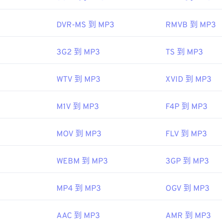
48
48
48
45
45
45
ipedia.org/wiki/Matroska
DVR-MS 到 MP3
RMVB 到 MP3
49
49
49
46
46
46
troska.org/
50
50
50
47
47
47
IEC
，
動態圖像專家組
3G2 到 MP3
TS 到 MP3
51
51
51
48
48
48
3
52
52
52
WTV 到 MP3
XVID 到 MP3
49
49
49
53
53
53
50
50
50
ipedia.org/wiki/MP3
M1V 到 MP3
F4P 到 MP3
54
54
54
51
51
51
hiariglione.org/standards/mpeg-a/music-player-application-fo
55
55
55
52
52
52
MOV 到 MP3
FLV 到 MP3
56
56
56
53
53
53
WEBM 到 MP3
3GP 到 MP3
57
57
57
54
54
54
58
58
58
55
55
55
MP4 到 MP3
OGV 到 MP3
59
59
59
56
56
56
60
AAC 到 MP3
AMR 到 MP3
57
57
57