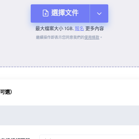
選擇文件
最大檔案大小 1GB.
報名
更多內容
來自裝置
繼續操作即表示您同意我們的
使用條款
。
來自 Dropbox
來自 Google 雲端硬碟
（可選）
來自 OneDrive
來自網址