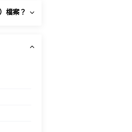
II）檔案？
，用於將音訊序列壓縮
訊檔案格式。由於
有作業系統和平
支援它。
。
案類型也使用
t 3.勒索軟體加密檔