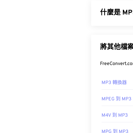
什麼是 MP3
MPEG-1 音訊
如何開啟 
成非常小的文件
其體積小、音質
將其他檔
開啟 MKV 
台。這一點很重
如何開啟 M
此外，MKV 
由於 MP3 
MP3 轉換器
MPEG 到 MP3
另一個可以開啟 
開發者：
Matro
M4V 到 MP3
MP3 副檔名。
初始發布：
20
Masterpo
MPG 到 MP3