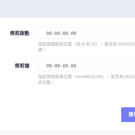
修剪啟動
00
:
00
:
00
.
00
指定微調起始位置（時:分:秒.分）。留空為 00:00:00
調。
00
00
00
00
01
01
01
01
修剪端
00
:
00
:
00
.
00
02
02
02
02
指定修剪結束位置（HH:MM:SS.MS）。留空為 00:00
此功能。
03
03
03
03
00
00
00
00
04
04
04
04
01
01
01
01
05
05
05
05
02
02
02
02
適
06
06
06
06
03
03
03
03
07
07
07
07
04
04
04
04
重