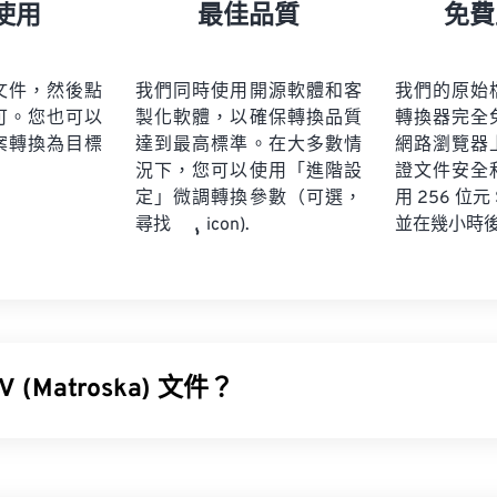
21
21
21
21
18
18
18
18
使用
最佳品質
免費
22
22
22
22
19
19
19
19
23
23
23
23
20
20
20
20
文件，然後點
我們同時使用開源軟體和客
我們的原始
24
24
24
可。您也可以
製化軟體，以確保轉換品質
轉換器完全
21
21
21
21
案轉換為目標
達到最高標準。在大多數情
網路瀏覽器
25
25
25
22
22
22
22
況下，您可以使用「進階設
證文件安全
26
26
26
定」微調轉換參數（可選，
23
23
23
23
用 256 位元
並在幾小時
尋找
icon).
27
27
27
24
24
24
28
28
28
25
25
25
29
29
29
26
26
26
30
30
30
27
27
27
31
31
31
 (Matroska) 文件？
28
28
28
32
32
32
29
29
29
 (MKV) 是一種免費的開源容器標準，可在單一檔案格式中儲存無限
33
33
33
30
30
30
由於它是開源的，用戶可以使用
開源軟體
對其進行自訂。
34
34
34