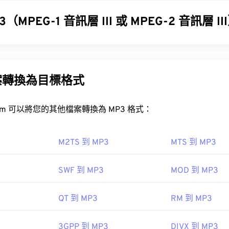
31
31
31
35
35
35
32
32
32
（MPEG-1 音訊層 III 或 MPEG-2 音訊層 I
36
36
36
33
33
33
37
37
37
層 III 或 MPEG-2 音訊層 III (MP3) 是一種數位音訊編碼格式
34
34
34
MKV 檔案？
，以便進行數位儲存和傳輸。 MP3 檔案是消費者最常用的音
38
38
38
35
35
35
尚可接受，MP3 檔案易於儲存和共享，因此被廣泛使用。
案轉換為目標格式
檔案的最佳方法是使用 VLC 媒體播放器。這款媒體播放器相容於所
39
39
39
36
36
36
要，因為 MKV 不是行業標準，這意味著其他媒體播放器可能不
40
40
40
37
37
37
FreeConvert.com 可以將您的其他檔案轉換為 MP3 格式：
P3 檔案？
41
41
41
38
38
38
不使用任何編解碼器來壓縮檔案大小，這意味著檔案可能會非常大
42
42
42
檔案非常普及，大多數主流音訊播放程式都支援它們。
39
39
39
M2TS 到 MP3
MTS 到 MP3
43
43
43
iTunes
預覽 MP3
40
40
40
Ninite
Combined Community Codec Pack (CCCP)
SWF 到 MP3
MOD 到 MP3
44
44
44
41
41
41
45
45
45
MP3 檔案的程式是
VLC 媒體播放器
。請注意，還有兩種其他檔
42
42
42
ska
QT 到 MP3
RM 到 MP3
46
46
46
43
43
43
02
int green points data
TeslaCrypt 3.0Cryp
47
47
47
3GPP 到 MP3
DIVX 到 MP3
44
44
44