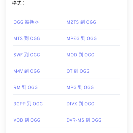
格式：
開啟 MKV 檔案的最佳方法是使用 VLC 媒體播放器。
這款媒體播放器相容於所有作業系統和平台。這一點
如何開啟 OGG 檔案？
很重要，因為 MKV 不是行業標準，這意味著其他媒
OGG 轉換器
M2TS 到 OGG
體播放器可能不支援它。
開啟 OGG 檔案的預設程式是
VLC 媒體播放器
。
MTS 到 OGG
MPEG 到 OGG
此外，MKV 不使用任何編解碼器來壓縮檔案大小，
RealPlayer
Winamp
Xine
Xiph.Org 基金會
SWF 到 OGG
MOD 到 OGG
這意味著檔案可能會非常大。
初始版本：
2000
實用連結：
M4V 到 OGG
QT 到 OGG
Ninite
Combined Community
https://en.wikipedia.org/wiki/Ogg
Codec Pack (CCCP)
RM 到 OGG
MPG 到 OGG
https://xiph.org/vorbis/
3GPP 到 OGG
DIVX 到 OGG
開發者：
Matroska
初始發布：
2002
VOB 到 OGG
DVR-MS 到 OGG
實用連結：