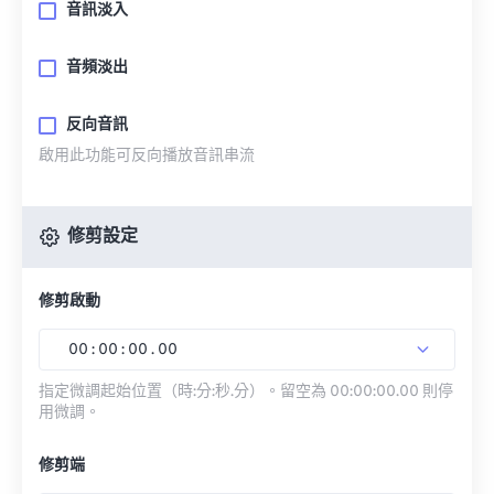
音訊淡入
音頻淡出
反向音訊
啟用此功能可反向播放音訊串流
修剪設定
修剪啟動
00
:
00
:
00
.
00
指定微調起始位置（時:分:秒.分）。留空為 00:00:00.00 則停
用微調。
修剪端