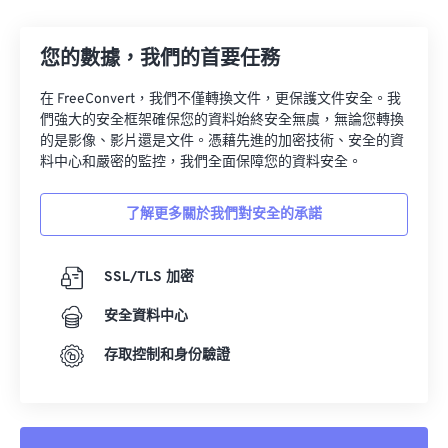
13
13
13
13
13
13
13
13
14
14
14
14
14
14
14
14
您的數據，我們的首要任務
15
15
15
15
15
15
15
15
在 FreeConvert，我們不僅轉換文件，更保護文件安全。我
16
16
16
16
16
16
16
16
們強大的安全框架確保您的資料始終安全無虞，無論您轉換
17
17
17
17
17
17
17
17
的是影像、影片還是文件。憑藉先進的加密技術、安全的資
料中心和嚴密的監控，我們全面保障您的資料安全。
18
18
18
18
18
18
18
18
19
19
19
19
19
19
19
19
了解更多關於我們對安全的承諾
20
20
20
20
20
20
20
20
21
21
21
21
21
21
21
21
SSL/TLS 加密
22
22
22
22
22
22
22
22
安全資料中心
23
23
23
23
23
23
23
23
存取控制和身份驗證
24
24
24
24
24
24
25
25
25
25
25
25
26
26
26
26
26
26