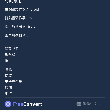
79
79
行動應用
80
80
拼貼畫製作器 Android
81
81
拼貼畫製作器 iOS
82
82
圖片轉換器 Android
83
83
圖片轉換器 iOS
84
84
關於我們
85
85
部落格
86
86
捐
87
87
隱私
88
88
條款
安全與合規
89
89
接觸
90
90
地位
91
91
繁體中文
English
92
92