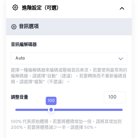
進階設定（可選）
來自 Google 雲端硬碟
音訊選項
來自 OneDrive
音訊編解碼器
來自網址
Auto
選擇一種編解碼器來編碼或壓縮音訊串流。若要使用最常用的
編解碼器，請選擇“自動”（建議）。若要轉換而不重新編碼音
頻，請選擇“複製”（不建議）。
調整音量
100
100% 代表原始體積。若要將體積增加一倍，請將其增加到
200%。若要將體積減少一半，請選擇 50%。