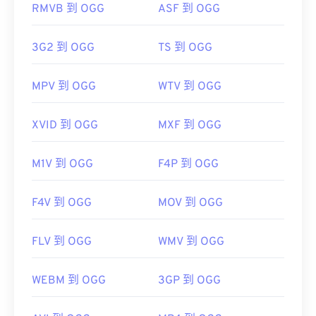
RMVB 到 OGG
ASF 到 OGG
https://en.wikipedia.org/wiki/Matroska
https://www.matroska.org/
3G2 到 OGG
TS 到 OGG
MPV 到 OGG
WTV 到 OGG
XVID 到 OGG
MXF 到 OGG
M1V 到 OGG
F4P 到 OGG
F4V 到 OGG
MOV 到 OGG
FLV 到 OGG
WMV 到 OGG
WEBM 到 OGG
3GP 到 OGG