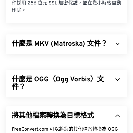
件採用 256 位元 SSL 加密保護，並在幾小時後自動
刪除。
什麼是 MKV (Matroska) 文件？
Matroska (MKV) 是一種免費的開源容器標準，可在
單一檔案格式中儲存無限數量的音訊視訊和多媒體檔
案。由於它是開源的，用戶可以使用
開源軟體
對其進
什麼是 OGG（Ogg Vorbis）文
行自訂。
件？
Ogg Vorbis (OGG) 是一種使用 Ogg Vorbis 壓縮格式
的檔案。 OGG 是由 Xiph.Org 基金會提供的一種免
將其他檔案轉換為目標格式
專利、免版稅的編碼方案。與
MP3
檔案一樣，OGG
檔案以其高品質而聞名。 OGG 檔案包含元資料以及
如何開啟 MKV 檔案？
藝人和曲目標題資訊。
FreeConvert.com 可以將您的其他檔案轉換為 OGG