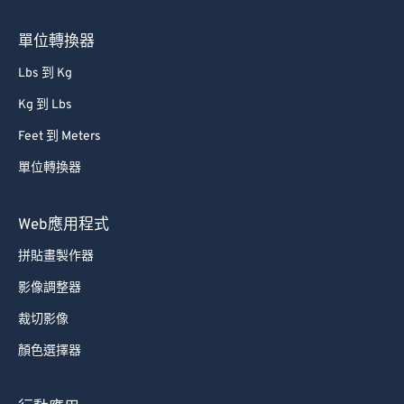
66
66
67
67
單位轉換器
68
68
Lbs 到 Kg
69
69
Kg 到 Lbs
70
70
Feet 到 Meters
71
71
單位轉換器
72
72
73
73
Web應用程式
74
74
拼貼畫製作器
75
75
影像調整器
76
76
裁切影像
77
77
顏色選擇器
78
78