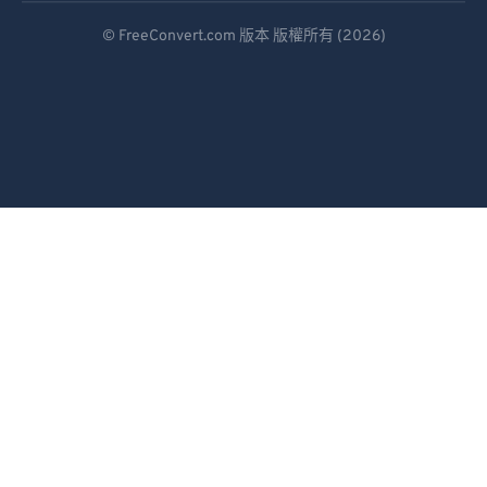
Deutsch
93
93
© FreeConvert.com 版本 版權所有 (2026)
Español
94
94
95
95
Français
96
96
Português
97
97
Italiano
98
98
Dutch
99
99
日本語
简体中文
繁體中文
한국어
Svenska