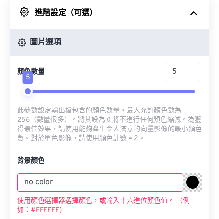
進階設定（可選）
來自 Google 雲端硬碟
圖片選項
來自 OneDrive
顏色數量
5
來自網址
此參數設定輸出檔包含的顏色數量。最大允許顏色數為
256（數量很多）。將其設為 0 將不進行任何顏色縮減。為獲
得最佳效果，請使用能夠產生令人滿意的向量影像的最小顏色
數。對於單色影像，請使用顏色計數 = 2。
背景顏色
使用顏色選擇器選擇顏色，或輸入十六進位顏色值。 （例
如：#FFFFFF）