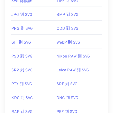
SVG 轉換器
TIFF 到 SVG
如何開啟 SVG 檔案？
JPG 到 SVG
BMP 到 SVG
SVG 檔案可以在大多數 Web 瀏覽器中輕鬆打開，例
開發商：
尼康公司
如
Firefox
或 Microsoft
SVG 轉 GIF
或
SVG 轉 PDF
PNG 到 SVG
ODD 到 SVG
首次發布：
2002
工具。若要將 SVG 等向量檔案轉換為 JPG 格式，請
實用連結：
嘗試使用我們的
SVG 轉 JPG
或
萬維網聯盟 (W3C)
GIF 到 SVG
WebP 到 SVG
初始發布日期：
2001 年 9 月 4 日
https://www.nikonusa.com/en/learn-and-
explore/a/products-and-innovation/nikon-electronic-
PSD 到 SVG
Nikon RAW 到 SVG
href="https://www.lifewire.com/svg-file-
format-nef.html
4120603"
https://en.wikipedia.org/wiki/Scalable_Vector_Graph
SR2 到 SVG
Leica RAW 到 SVG
PTX 到 SVG
SRF 到 SVG
KDC 到 SVG
DNG 到 SVG
RAF 到 SVG
PEF 到 SVG