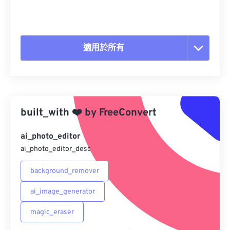
適用於所有
重置所有選項
應用預設
built_with
❤️
by
FreeConvert
另存為預設
ai_photo_editor
ai_photo_editor_desc
background_remover
ai_image_generator
magic_eraser