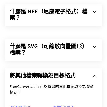
什麼是 NEF（尼康電子格式）檔
案？
尼康電子格式 (NEF) 是尼康相機的專有檔案格式。它
是一種
RAW 檔案
格式，這意味著它包含了相機感測
器捕捉到的影像的所有信息，例如拍攝照片時使用的
什麼是 SVG（可縮放向量圖形）
相機資料以及拍攝時的設定。 NEF 檔案未壓縮，通
常稱為
檔案？
數位底片
。
如何開啟 NEF 檔案？
可縮放向量圖形 (SVG) 是一種分辨率無關的開放標準
檔案格式。它基於可擴展標記語言 (XML)，使用向量
要檢視和編輯 NEF 文件，必須將其從尼康相機傳輸
將其他檔案轉換為目標格式
圖形，並支援有限的動畫。顧名思義，使用 SVG 檔
到電腦。
案的主要優勢在於其可縮放性。這種文件類型可以調
整大小而不會損失圖像品質。此外，SVG 的獨特之
FreeConvert.com 可以將您的其他檔案轉換為 SVG
處在於它並非影像格式。
格式：
Nikon Capture NX2
NEF 轉 JPG