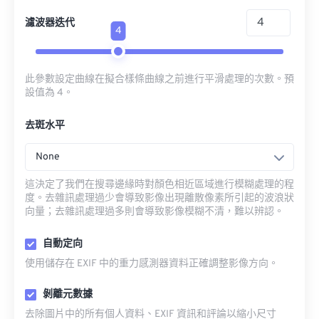
濾波器迭代
4
此參數設定曲線在擬合樣條曲線之前進行平滑處理的次數。預
設值為 4。
去斑水平
None
這決定了我們在搜尋邊緣時對顏色相近區域進行模糊處理的程
度。去雜訊處理過少會導致影像出現離散像素所引起的波浪狀
向量；去雜訊處理過多則會導致影像模糊不清，難以辨認。
自動定向
使用儲存在 EXIF 中的重力感測器資料正確調整影像方向。
剝離元數據
去除圖片中的所有個人資料、EXIF 資訊和評論以縮小尺寸