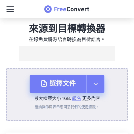
來源到目標轉換器
在線免費將源語言轉換為目標語言。
選擇文件
最大檔案大小 1GB.
報名
更多內容
來自裝置
繼續操作即表示您同意我們的
使用條款
。
來自 Dropbox