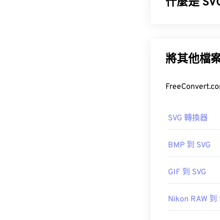
什麼是 S
可縮放向量圖形 
如果您需要更
使用向量圖形，
式。
種文件類型可以
將其他檔
如何開啟 J
如何開啟 S
幾乎所有影像檢
SVG 檔案可以
SVG 轉換器
即可在預設圖
轉 PDF
工具。若
網聯盟 (W3C)
BMP 到 SVG
初始發布日期
JPEG 檔案會在
href="https:/
GIF 到 SVG
Photos）和 M
https://en.wik
Nikon RAW 到
開發者：
Chro