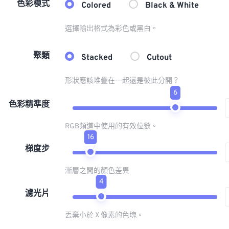
色彩模式
Colored
Black & White
選擇輸出格式為彩色或黑白。
聚類
Stacked
Cutout
形狀應該堆疊在一起還是彼此分開？
6
色彩精準度
RGB頻道中使用的有效位數。
16
梯度步
漸層之間的顏色差異
4
濾光片
丟棄小於 X 像素的色塊。