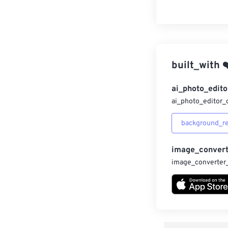
built_with
❤
ai_photo_edito
ai_photo_editor_
background_r
image_convert
image_converter