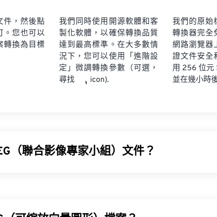
文件，然後點
我們同時使用開源軟體和客
我們的原始
可。您也可以
製化軟體，以確保轉換品質
轉換器完全
案轉換為目標
達到最高標準。在大多數情
網路瀏覽器
況下，您可以使用「進階設
證文件安全
定」微調轉換參數（可選，
用 256 位元
並在幾小時
尋找
icon).
PEG（聯合影像專家小組）文件？
影像專家小組）是一種通用檔案格式，它利用演算法來壓縮照片和影像
是其被廣泛應用的原因。因此，JPEG 檔案體積相對較小，非
使用。