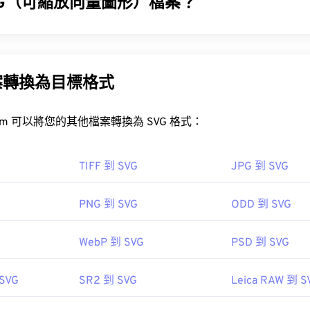
VG（可縮放向量圖形）檔案？
工具，將檔案大小減少多達 80%！
(SVG) 是一種分辨率無關的開放標準檔案格式。它基於可擴展標記
高的壓縮率，可以將
JPG 轉換為 WebP
，WebP 是一種更新、更
並支援有限的動畫。顧名思義，使用 SVG 檔案的主要優勢在於
調整大小而不會損失圖像品質。此外，SVG 的獨特之處在於它
案轉換為目標格式
PEG 檔案檔案？
FreeConvert.com 可以將您的其他檔案轉換為 SVG 格式：
VG 檔案？
視器程式和應用程式都能辨識並開啟 JPEG 檔案。只需雙擊 JPE
在大多數 Web 瀏覽器中輕鬆打開，例如
Firefox
或 Microsoft
SVG
TIFF 到 SVG
JPG 到 SVG
像檢視器、圖像編輯器或網頁瀏覽器中開啟它。
要將 SVG 等向量檔案轉換為 JPG 格式，請嘗試使用我們的
SVG
PNG 到 SVG
ODD 到 SVG
：
2001 年 9 月 4 日
常用的網頁瀏覽器（例如 Chrome）、Microsoft 應用程式（例如 Mi
/www.lifewire.com/svg-file-4120603"
WebP 到 SVG
PSD 到 SVG
ac OS 應用程式（例如 Apple Preview）中自動開啟。
ipedia.org/wiki/Scalable_Vector_Graphics
 SVG
SR2 到 SVG
Leica RAW 到 S
me