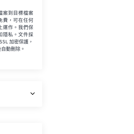
檔案到目標檔案
免費，可在任何
上運作。我們保
和隱私。文件採
 SSL 加密保護，
後自動刪除。
。 JPEG 提
常適合透過網路傳