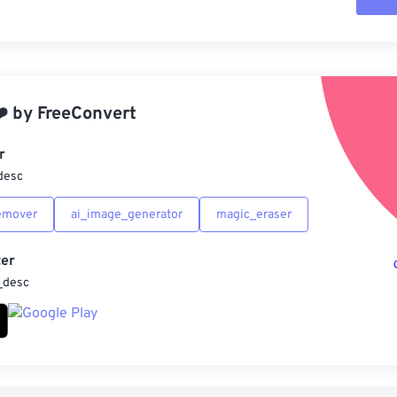
重
應
️
by
FreeConvert
另
r
desc
emover
ai_image_generator
magic_eraser
er
_desc