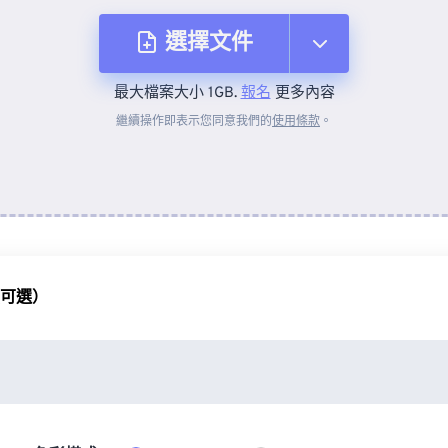
選擇文件
最大檔案大小 1GB.
報名
更多內容
來自裝置
繼續操作即表示您同意我們的
使用條款
。
來自 Dropbox
來自 Google 雲端硬碟
（可選）
來自 OneDrive
來自網址