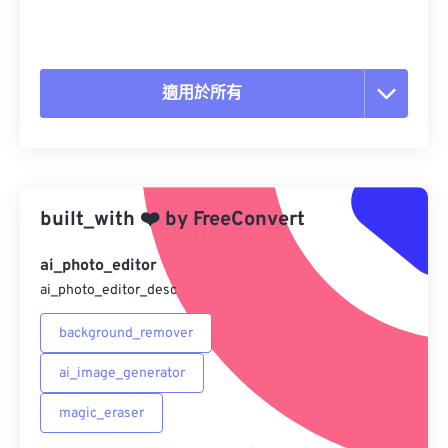
適用於所有
重置所有選項
應用預設
built_with
❤️
by
FreeConvert
另存為預設
ai_photo_editor
ai_photo_editor_desc
background_remover
ai_image_generator
magic_eraser