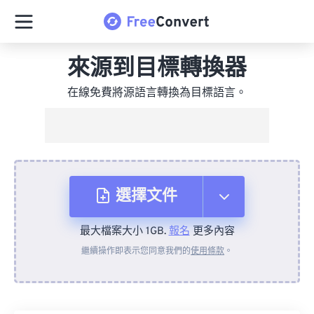
來源到目標轉換器
在線免費將源語言轉換為目標語言。
選擇文件
最大檔案大小 1GB.
報名
更多內容
來自裝置
繼續操作即表示您同意我們的
使用條款
。
來自 Dropbox