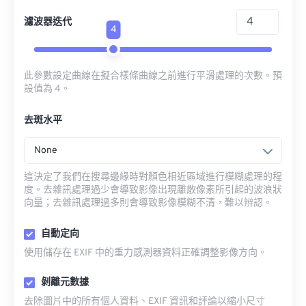
濾波器迭代
4
此參數設定曲線在擬合樣條曲線之前進行平滑處理的次數。預
設值為 4。
去斑水平
None
這決定了我們在搜尋邊緣時對顏色相近區域進行模糊處理的程
度。去雜訊處理過少會導致影像出現離散像素所引起的波浪狀
向量；去雜訊處理過多則會導致影像模糊不清，難以辨認。
自動定向
使用儲存在 EXIF 中的重力感測器資料正確調整影像方向。
剝離元數據
去除圖片中的所有個人資料、EXIF 資訊和評論以縮小尺寸