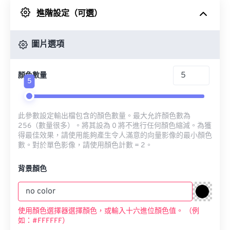
進階設定（可選）
來自 Google 雲端硬碟
圖片選項
來自 OneDrive
顏色數量
5
來自網址
此參數設定輸出檔包含的顏色數量。最大允許顏色數為
256（數量很多）。將其設為 0 將不進行任何顏色縮減。為獲
得最佳效果，請使用能夠產生令人滿意的向量影像的最小顏色
數。對於單色影像，請使用顏色計數 = 2。
背景顏色
使用顏色選擇器選擇顏色，或輸入十六進位顏色值。 （例
如：#FFFFFF）