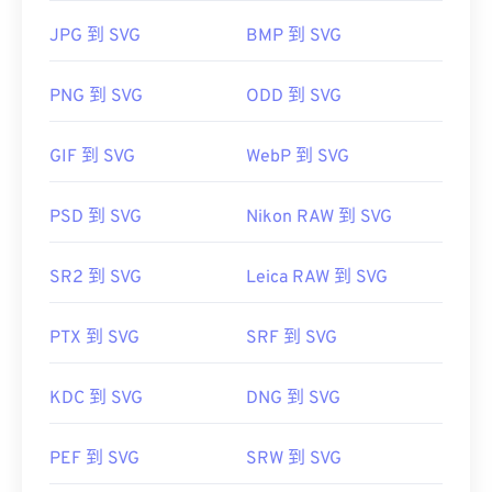
如何開啟 SVG 檔案？
在Microsoft Windows系統上，開啟RAF檔案的付費
JPG 到 SVG
BMP 到 SVG
替代方案包括
HDR Darkroom
、
PhotoFiltre Studio
和
SVG 檔案可以在大多數 Web 瀏覽器中輕鬆打開，例
Apple Aperture
。
如
Firefox
或 Microsoft
SVG 轉 GIF
或
SVG 轉 PDF
PNG 到 SVG
ODD 到 SVG
工具。若要將 SVG 等向量檔案轉換為 JPG 格式，請
開發人員：
富士膠卷
嘗試使用我們的
SVG 轉 JPG
或
萬維網聯盟 (W3C)
GIF 到 SVG
WebP 到 SVG
首次發布：2004
初始發布日期：
2001 年 9 月 4 日
PSD 到 SVG
Nikon RAW 到 SVG
href="https://www.lifewire.com/svg-file-
4120603"
https://en.wikipedia.org/wiki/Scalable_Vector_Graph
SR2 到 SVG
Leica RAW 到 SVG
PTX 到 SVG
SRF 到 SVG
KDC 到 SVG
DNG 到 SVG
PEF 到 SVG
SRW 到 SVG