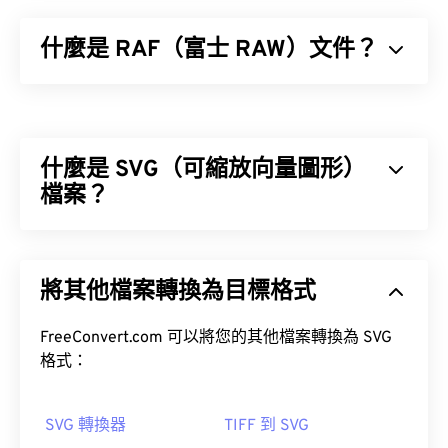
什麼是 RAF（富士 RAW）文件？
富士 RAW (RAF) 是富士相機的
電荷耦合元件 (CCD)
或
互補金屬氧化物半導體 (CMOS)
感測器擷取的原始
檔案。 RAF 是一種未經處理的影像，包含並保留了
什麼是 SVG（可縮放向量圖形）
拍攝照片時所擷取的所有資訊。它最常用於利用儲存
在原始文件中的任何資訊來創建各種可見圖像。
檔案？
可縮放向量圖形 (SVG) 是一種分辨率無關的開放標準
檔案格式。它基於可擴展標記語言 (XML)，使用向量
將其他檔案轉換為目標格式
圖形，並支援有限的動畫。顧名思義，使用 SVG 檔
如何開啟 RAF 檔案？
案的主要優勢在於其可縮放性。這種文件類型可以調
整大小而不會損失圖像品質。此外，SVG 的獨特之
FreeConvert.com 可以將您的其他檔案轉換為 SVG
開啟 RAF 檔案的預設程式是
MyFinePix Studio
，這
處在於它並非影像格式。
格式：
是一款隨新富士數位相機附贈的軟體，也可以從
此處
下載。
Adobe Photoshop Lightroom
SVG 轉換器
TIFF 到 SVG
Adobe Photoshop
RAF插件