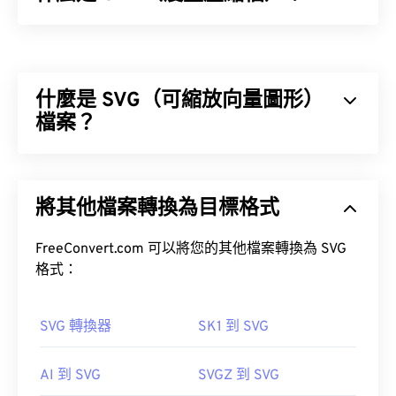
漫畫壓縮檔案 (CBZ) 是一種用於數位漫畫檔案的檔
案副檔名，它以 ZIP 檔案格式壓縮和歸檔。您可以
使用
ZIP 工具
解壓縮其他 CBZ 文件，就像解壓縮其
什麼是 SVG（可縮放向量圖形）
他 CBZ 檔案一樣。 CBZ 是一種用於建立漫畫電子書
的實用檔案類型。
檔案？
可縮放向量圖形 (SVG) 是一種分辨率無關的開放標準
檔案格式。它基於可擴展標記語言 (XML)，使用向量
將其他檔案轉換為目標格式
圖形，並支援有限的動畫。顧名思義，使用 SVG 檔
如何開啟 CBZ 檔案？
案的主要優勢在於其可縮放性。這種文件類型可以調
整大小而不會損失圖像品質。此外，SVG 的獨特之
FreeConvert.com 可以將您的其他檔案轉換為 SVG
CBZ 檔案預設使用免費軟體
CDisplay Comic Reader
處在於它並非影像格式。
格式：
開啟。
SVG 轉換器
SK1 到 SVG
如何開啟 SVG 檔案？
由於 CBZ 是一種歸檔文件格式，因此轉換它需要提
AI 到 SVG
SVGZ 到 SVG
取文件，然後將它們重新歸檔為另一種歸檔文件格