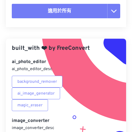
適用於所有
重置所有選項
應用預設
built_with
❤️
by
FreeConvert
另存為預設
ai_photo_editor
ai_photo_editor_desc
background_remover
ai_image_generator
magic_eraser
image_converter
image_converter_desc