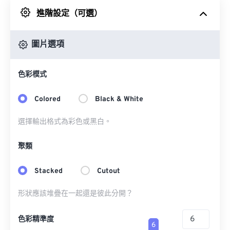
進階設定（可選）
來自 Google 雲端硬碟
圖片選項
來自 OneDrive
色彩模式
來自網址
Colored
Black & White
選擇輸出格式為彩色或黑白。
聚類
Stacked
Cutout
形狀應該堆疊在一起還是彼此分開？
色彩精準度
6