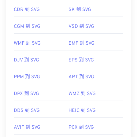
SVG 檔案可以在大多數 Web 瀏覽器中輕鬆打開，例
式。或者，提取檔案後，您可以將它們單獨轉換為其
如
Firefox
或 Microsoft
SVG 轉 GIF
或
SVG 轉 PDF
CDR 到 SVG
SK 到 SVG
他檔案類型，例如
CBZ 轉 JPG
或
CPZ 轉PDF
工具。若要將 SVG 等向量檔案轉換為 JPG 格式，請
嘗試使用我們的
SVG 轉 JPG
或
萬維網聯盟 (W3C)
CGM 到 SVG
VSD 到 SVG
開發者：
CDisplay
初始發布日期：
2001 年 9 月 4 日
初始發布：
1993
WMF 到 SVG
EMF 到 SVG
href="https://www.lifewire.com/svg-file-
實用程式碼>
4120603"
href="https://de.wikipedia.org/wiki/Comic-
https://en.wikipedia.org/wiki/Scalable_Vector_Graph
DJV 到 SVG
EPS 到 SVG
Book-Format"
target="_blank">https://de.wikipedia.org/wiki/Comic
PPM 到 SVG
ART 到 SVG
Book-Format
DPX 到 SVG
WMZ 到 SVG
DDS 到 SVG
HEIC 到 SVG
AVIF 到 SVG
PCX 到 SVG