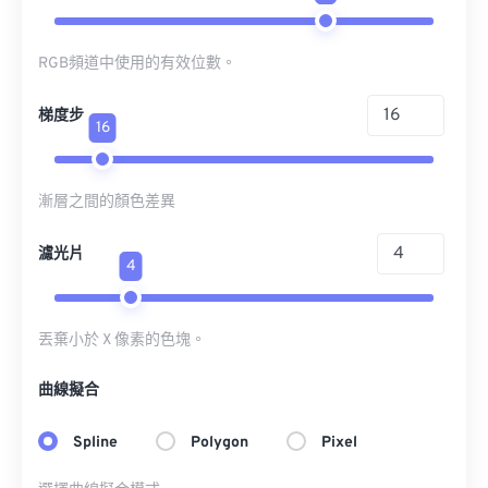
RGB頻道中使用的有效位數。
梯度步
16
漸層之間的顏色差異
濾光片
4
丟棄小於 X 像素的色塊。
曲線擬合
Spline
Polygon
Pixel