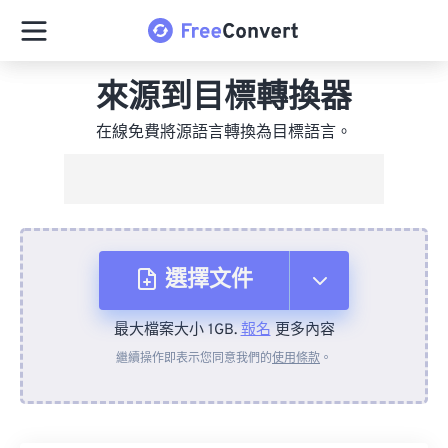
來源到目標轉換器
在線免費將源語言轉換為目標語言。
選擇文件
最大檔案大小 1GB.
報名
更多內容
來自裝置
繼續操作即表示您同意我們的
使用條款
。
來自 Dropbox